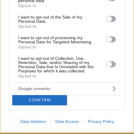
χτύπησε σε πόρτες - Τι καταγγέλλει η
personal data.
grant or deny consent to Google and its third-party tags to
ΠΟΕΔΗΝ
Opted In
use your data for below specified purposes in below Google
consent section.
30
09.08.2026, 10:51
I want to opt-out of the Sale of my
Personal Data.
Opted In
Στο 401 οι δύο αστυνομικοί μετά το
I want to opt-out of processing my
τροχαίο στην Αθηνών-Σουνίου, πώς
Personal Data for Targeted Advertising.
έγινε η σφοδρή σύγκρουση με
Opted In
αυτοκίνητο τουριστών
I want to opt-out of Collection, Use,
74
09.08.2026, 08:55
Retention, Sale, and/or Sharing of my
Personal Data that Is Unrelated with the
Purposes for which it was collected.
Opted In
Η Βαλέρια Χοψονίδου βάφτισε τον γιο
Google consents
της στη Βουλιαγμένη, δείτε
φωτογραφίες
CONFIRM
5
09.08.2026, 09:44
Data Deletion
Data Access
Privacy Policy