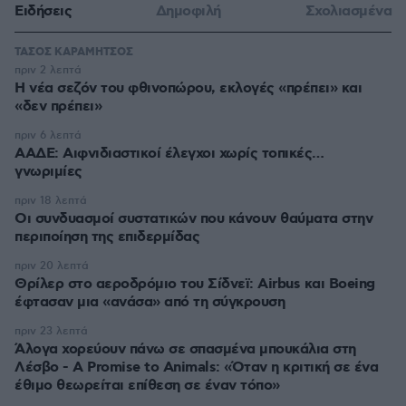
Ειδήσεις
Δημοφιλή
Σχολιασμένα
ΤΑΣΟΣ ΚΑΡΑΜΗΤΣΟΣ
πριν 2 λεπτά
Η νέα σεζόν του φθινοπώρου, εκλογές «πρέπει» και
«δεν πρέπει»
πριν 6 λεπτά
ΑΑΔΕ: Αιφνιδιαστικοί έλεγχοι χωρίς τοπικές…
γνωριμίες
πριν 18 λεπτά
Οι συνδυασμοί συστατικών που κάνουν θαύματα στην
περιποίηση της επιδερμίδας
πριν 20 λεπτά
Θρίλερ στο αεροδρόμιο του Σίδνεϊ: Airbus και Boeing
έφτασαν μια «ανάσα» από τη σύγκρουση
πριν 23 λεπτά
Άλογα χορεύουν πάνω σε σπασμένα μπουκάλια στη
Λέσβο - A Promise to Animals: «Όταν η κριτική σε ένα
έθιμο θεωρείται επίθεση σε έναν τόπο»