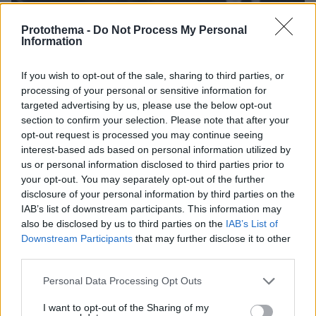
Protothema -
Do Not Process My Personal
Information
If you wish to opt-out of the sale, sharing to third parties, or
processing of your personal or sensitive information for
targeted advertising by us, please use the below opt-out
section to confirm your selection. Please note that after your
opt-out request is processed you may continue seeing
interest-based ads based on personal information utilized by
us or personal information disclosed to third parties prior to
your opt-out. You may separately opt-out of the further
09.08.2026, 08:01
disclosure of your personal information by third parties on the
Βασιλική κηδεία προβλέπεται για τον πρίγκιπα
IAB’s list of downstream participants. This information may
Άντριου όταν πεθάνει παρά την αποκαθήλωσή
also be disclosed by us to third parties on the
IAB’s List of
του, αντιδράσεις για το «μυστικό σχέδιο»
Downstream Participants
that may further disclose it to other
third parties.
Ασθενής ξυλοκόπησε νοσηλεύτρια
Please note that this website/app uses one or more Google
Personal Data Processing Opt Outs
στα Επείγοντα του Ερυθρού Σταυρού,
services and may gather and store information including but
την άρπαξε από τα μαλλιά και τη
not limited to your visit or usage behaviour. You may click to
I want to opt-out of the Sharing of my