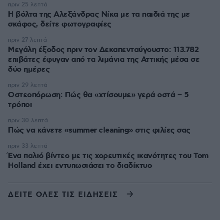
πριν 25 λεπτά
Η βόλτα της Αλεξάνδρας Νίκα με τα παιδιά της με
σκάφος, δείτε φωτογραφίες
πριν 27 λεπτά
Μεγάλη έξοδος πριν τον Δεκαπενταύγουστο: 113.782
επιβάτες έφυγαν από τα λιμάνια της Αττικής μέσα σε
δύο ημέρες
πριν 29 λεπτά
Οστεοπόρωση: Πώς θα «χτίσουμε» γερά οστά – 5
τρόποι
πριν 30 λεπτά
Πώς να κάνετε «summer cleaning» στις φιλίες σας
πριν 33 λεπτά
Ένα παλιό βίντεο με τις χορευτικές ικανότητες του Tom
Holland έχει εντυπωσιάσει το διαδίκτυο
ΔΕΙΤΕ ΟΛΕΣ ΤΙΣ ΕΙΔΗΣΕΙΣ