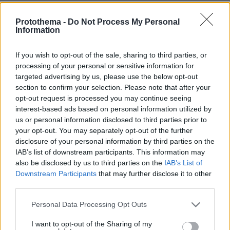
διαφορετικό είδος πληροφοριών», τονίζει η
Μπόμπι Κόλερ στο ΑΠΕ-ΜΠΕ.
Protothema -
Do Not Process My Personal
Information
Η ίδια προσθέτει ότι «δεν είναι εύκολο να έχεις
If you wish to opt-out of the sale, sharing to third parties, or
ενσυναίσθηση. Αλλά νομίζω ότι αν
processing of your personal or sensitive information for
προσπαθήσεις να κάνεις μια άσκηση και να
targeted advertising by us, please use the below opt-out
section to confirm your selection. Please note that after your
συμπεριλάβεις αυτό που βλέπεις ή αυτό που
opt-out request is processed you may continue seeing
νιώθεις για κάποιον άλλο, τότε το ενθαρρύνεις.
interest-based ads based on personal information utilized by
Και νομίζω ότι το καλύτερο που μπορούμε να
us or personal information disclosed to third parties prior to
κάνουμε είναι να ενθαρρύνουμε την
your opt-out. You may separately opt-out of the further
disclosure of your personal information by third parties on the
ενσυναίσθηση μιλώντας για το πώς
IAB’s list of downstream participants. This information may
αντιλαμβανόμαστε τους ανθρώπους και πώς
also be disclosed by us to third parties on the
IAB’s List of
σχετιζόμαστε μαζί τους».
Downstream Participants
that may further disclose it to other
third parties.
Ο τρίτος στόχος του προγράμματος, είναι η
Please note that this website/app uses one or more Google
Personal Data Processing Opt Outs
επαφή των φοιτητών με την ιστορία της
services and may gather and store information including but
Ιατρικής, προκειμένου να κατανοήσουν οι
not limited to your visit or usage behaviour. You may click to
I want to opt-out of the Sharing of my