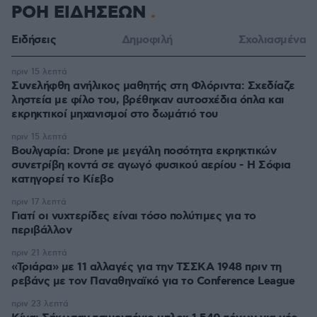
ΡΟΗ ΕΙΔΗΣΕΩΝ
Ειδήσεις
Δημοφιλή
Σχολιασμένα
πριν 15 λεπτά
Συνελήφθη ανήλικος μαθητής στη Φλόριντα: Σχεδίαζε
ληστεία με φίλο του, βρέθηκαν αυτοσχέδια όπλα και
εκρηκτικοί μηχανισμοί στο δωμάτιό του
πριν 15 λεπτά
Βουλγαρία: Drone με μεγάλη ποσότητα εκρηκτικών
συνετρίβη κοντά σε αγωγό φυσικού αερίου - Η Σόφια
κατηγορεί το Κίεβο
πριν 17 λεπτά
Γιατί οι νυχτερίδες είναι τόσο πολύτιμες για το
περιβάλλον
πριν 21 λεπτά
«Τριάρα» με 11 αλλαγές για την ΤΣΣΚΑ 1948 πριν τη
ρεβάνς με τον Παναθηναϊκό για το Conference League
πριν 23 λεπτά