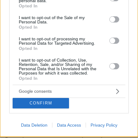
personal data.
grant or deny consent to Google and its third-party tags to
φοιτητές τη σημαντική πρόοδο που έχει κάνει η
Opted In
use your data for below specified purposes in below Google
Ιατρική μέσα στον χρόνο. Μέσα από έργα
consent section.
I want to opt-out of the Sale of my
τέχνης μαθαίνουν για εποχές όπου η
Personal Data.
πολιομυελίτιδα προκαλούσε τρόμο στις
Opted In
οικογένειες, αλλά και τον ενθουσιασμό που
I want to opt-out of processing my
συνόδευσε την ανάπτυξη του εμβολίου.
Personal Data for Targeted Advertising.
Opted In
Συζητούν, επίσης, για μεγάλες πανδημίες του
παρελθόντος και τι γνώση μας έχουν αφήσει
I want to opt-out of Collection, Use,
Retention, Sale, and/or Sharing of my
σήμερα. Μάλιστα, οι δύο διδάσκοντες
Personal Data that Is Unrelated with the
Purposes for which it was collected.
θυμούνται ότι το 2009, όταν πρωτοξεκίνησαν
Opted In
το συγκεκριμένο μάθημα, «η πανδημία έμοιαζε
με μια παλιομοδίτικη έννοια».
Google consents
CONFIRM
Ο Μπάρι Κόλερ τονίζει ότι η ιστορία της
Ιατρικής μάς διδάσκει «την κατανόηση της
εξέλιξης των ιδεών, τη μεταβλητή αβεβαιότητα
Data Deletion
Data Access
Privacy Policy
ορισμένων σύγχρονων θεωριών και τη