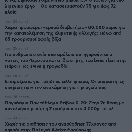
Κίνα: Σήκωσαν τσιμεντένιο μπλοκ 1.540 τόνων για νέο
λιμενικό έργο – Θα κατασκευαστούν 75 για έως 72
πλοία
πριν 24 λεπτά
Χώρα προσφέρει «χρυσά διαβατήρια» 80.000 ευρώ για
την καταπολέμηση της κλιματικής αλλαγής: Πάνω από
85 προορισμοί χωρίς βίζα
πριν 25 λεπτά
Για ανθρωποκτονία από αμέλεια κατηγορούνται οι
γονείς του 4χρονου και ο ιδιοκτήτης του beach bar στην
Πάρο: Πώς έγινε η τραγωδία
πριν 26 λεπτά
Ετοιμάζεστε για ταξίδι σε άλλη ήπειρο; Οι απαραίτητες
κινήσεις πριν την αναχώρηση για την υγεία σας
πριν 28 λεπτά
Παγκόσμιο Πρωτάθλημα Στίβου Κ-20: Στην 7η θέση με
πανελλήνιο ρεκόρ η Στρούμπου στα 3.000μ. στιπλ
πριν 33 λεπτά
Χωρίς τις αισθήσεις του ανασύρθηκε 77χρονος από
πηγάδι στην Παλαγιά Αλεξανδρούπολης