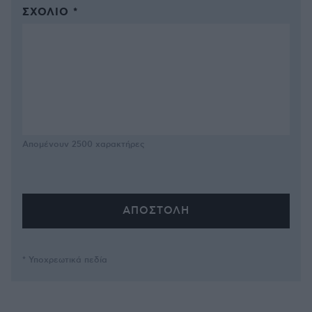
ΣΧΌΛΙΟ *
Απομένουν
2500
χαρακτήρες
* Υποχρεωτικά πεδία