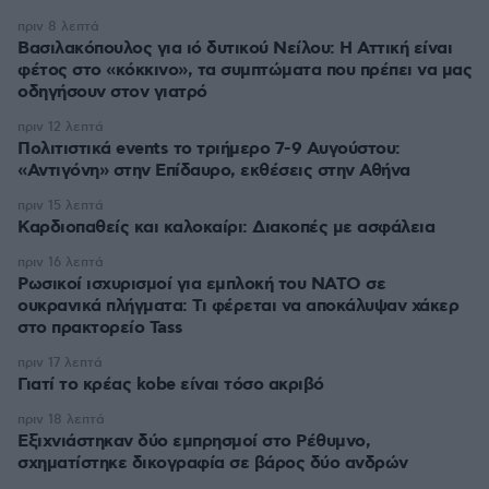
πριν 8 λεπτά
Βασιλακόπουλος για ιό δυτικού Νείλου: Η Αττική είναι
φέτος στο «κόκκινο», τα συμπτώματα που πρέπει να μας
οδηγήσουν στον γιατρό
πριν 12 λεπτά
Πολιτιστικά events το τριήμερο 7-9 Αυγούστου:
«Αντιγόνη» στην Επίδαυρο, εκθέσεις στην Αθήνα
πριν 15 λεπτά
Καρδιοπαθείς και καλοκαίρι: Διακοπές με ασφάλεια
πριν 16 λεπτά
Ρωσικοί ισχυρισμοί για εμπλοκή του ΝΑΤΟ σε
ουκρανικά πλήγματα: Τι φέρεται να αποκάλυψαν χάκερ
στο πρακτορείο Tass
πριν 17 λεπτά
Γιατί το κρέας kobe είναι τόσο ακριβό
πριν 18 λεπτά
Εξιχνιάστηκαν δύο εμπρησμοί στο Ρέθυμνο,
σχηματίστηκε δικογραφία σε βάρος δύο ανδρών