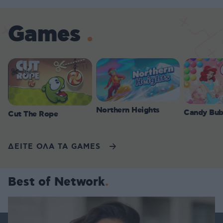
Games
Northern Heights
Candy Bub
Cut The Rope
ΔΕΙΤΕ ΟΛΑ ΤΑ GAMES
Best of Network