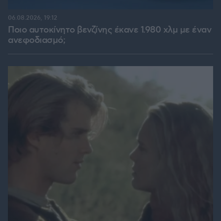
06.08.2026, 19:12
Ποιο αυτοκίνητο βενζίνης έκανε 1.980 χλμ με έναν
ανεφοδιασμό;