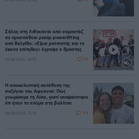
07.08.2026, 07:58
Σάλος στη Λιθουανία από σαμποτάζ
σε προσπάθεια ρεκόρ powerlifting
από Βελγίδα: «Είμαι ρατσιστής και το
έκανα επίτηδες» έγραψε ο δράστης
45
07.08.2026, 06:51
Loaded
:
100.00%
Η αποκαλυπτική κατάθεση της
συζύγου του Αφγανού: Πώς
γνωρίσαμε τη Λίσα, γιατί υποψιάστηκα
ότι ήταν το πτώμα στη βαλίτσα
314
06.08.2026, 12:32