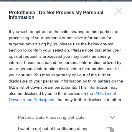
Βίντεο ντοκουμέντο από τη στιγμή της
σύγκρουσης
Protothema -
Do Not Process My Personal
Information
If you wish to opt-out of the sale, sharing to third parties, or
processing of your personal or sensitive information for
targeted advertising by us, please use the below opt-out
section to confirm your selection. Please note that after your
opt-out request is processed you may continue seeing
interest-based ads based on personal information utilized by
us or personal information disclosed to third parties prior to
your opt-out. You may separately opt-out of the further
disclosure of your personal information by third parties on the
IAB’s list of downstream participants. This information may
also be disclosed by us to third parties on the
IAB’s List of
Downstream Participants
that may further disclose it to other
third parties.
Please note that this website/app uses one or more Google
Personal Data Processing Opt Outs
services and may gather and store information including but
not limited to your visit or usage behaviour. You may click to
I want to opt-out of the Sharing of my