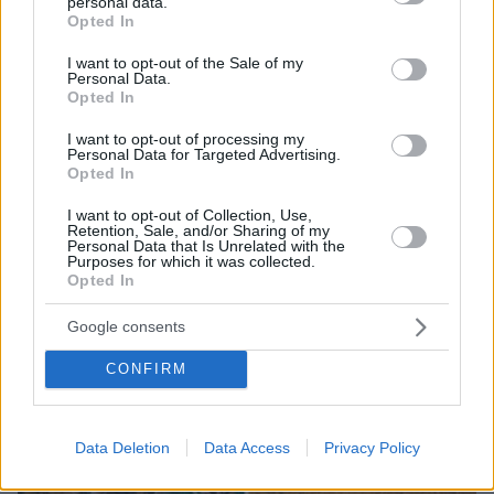
personal data.
grant or deny consent to Google and its third-party tags to
Opted In
use your data for below specified purposes in below Google
consent section.
I want to opt-out of the Sale of my
Personal Data.
07.08.2026, 07:19
Opted In
«Δεν το πιστεύουμε», λένε οι Αμερικανοί που
υιοθέτησαν τον Αφγανό στη Λέσβο - Η αρχική
I want to opt-out of processing my
εκδοχή για το φονικό στην Κυψέλη και η σιωπή
Personal Data for Targeted Advertising.
Opted In
στην απολογία
I want to opt-out of Collection, Use,
Retention, Sale, and/or Sharing of my
Personal Data that Is Unrelated with the
Purposes for which it was collected.
Opted In
Google consents
CONFIRM
Data Deletion
Data Access
Privacy Policy