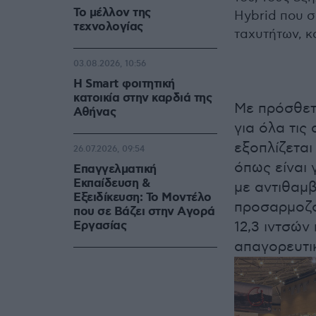
Το μέλλον της
Hybrid που σ
τεχνολογίας
ταχυτήτων, κα
03.08.2026, 10:56
Η Smart φοιτητική
κατοικία στην καρδιά της
Με πρόσθετ
Αθήνας
για όλα τις
εξοπλίζεται
26.07.2026, 09:54
όπως είναι 
Επαγγελματική
Εκπαίδευση &
με αντιθαμβ
Εξειδίκευση: Το Mοντέλο
προσαρμοζό
που σε Bάζει στην Aγορά
Eργασίας
12,3 ιντσών
απαγορευτι