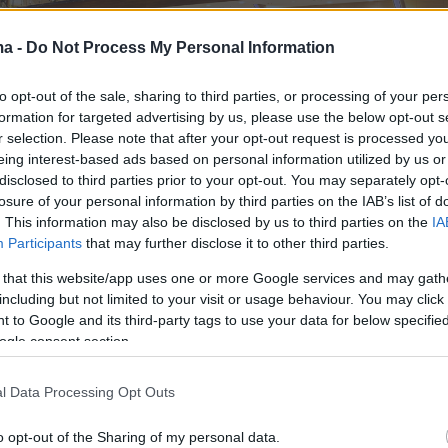
ma -
Do Not Process My Personal Information
to opt-out of the sale, sharing to third parties, or processing of your per
formation for targeted advertising by us, please use the below opt-out s
r selection. Please note that after your opt-out request is processed y
eing interest-based ads based on personal information utilized by us or
disclosed to third parties prior to your opt-out. You may separately opt-
losure of your personal information by third parties on the IAB’s list of
. This information may also be disclosed by us to third parties on the
IA
Participants
that may further disclose it to other third parties.
 that this website/app uses one or more Google services and may gath
including but not limited to your visit or usage behaviour. You may click 
 to Google and its third-party tags to use your data for below specifi
ogle consent section.
ο ανάγλυφο καπό του νέου Ford Fiesta
τον πλέον εξηλεκτρισμένο κινητήρα EcoBoost
l Data Processing Opt Outs
, ο οποίος εξασφαλίζει σε συνδυασμό με
 κιβώτιο 6 σχέσεων ή αυτόματο διπλού
o opt-out of the Sharing of my personal data.