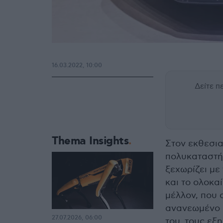
16.03.2022, 10:00
Δείτε 
Thema Insights
Στον εκθεσια
πολυκαταστήμ
ξεχωρίζει με
και το ολοκαί
μέλλον, που 
ανανεωμένο 
27.07.2026, 06:00
του, τους εξ