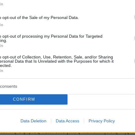
7 σχέσεων μία αποδοτική και απολαυστική
In
ά και μηδενικά τέλη κυκλοφορίας, χάρη στις
o opt-out of the Sale of my Personal Data.
χαμηλές εκπομπές ρύπων που εξασφαλίζουν
In
ιδικές εκδόσεις του μοντέλου.
to opt-out of processing my Personal Data for Targeted
ing.
In
ή εμπειρία Ford στο «The Mall Athens»
o opt-out of Collection, Use, Retention, Sale, and/or Sharing
ersonal Data that Is Unrelated with the Purposes for which it
ρονη και προσεγμένη σε κάθε της πτυχή
lected.
In
 3ο όροφο του «The Mall Athens», η Ford
ε και δημιούργησε ένα διαδραστικό χώρο
consents
 και ενημέρωσης για τις νέες τάσεις της
 με επίκεντρο την ηλεκτροκίνηση και τα
CONFIRM
τά της. Την ίδια στιγμή, ο εκθεσιακός αυτός
λεί το ιδανικό περιβάλλον προκειμένου ο
Data Deletion
Data Access
Privacy Policy
να μυηθεί με τον καλύτερο δυνατό τρόπο στη
αι τις υψηλές τεχνολογικές κατακτήσεις της