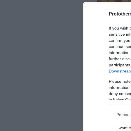
Protothe
If you wish 
sensitive in
confirm you
continue se
information 
further disc
participants
Downstream 
Please note
information 
deny consent
in below Go
Κάτω από τ
συναντάμε 
Persona
Hybrid 48V
χειροκίνητο
I want t