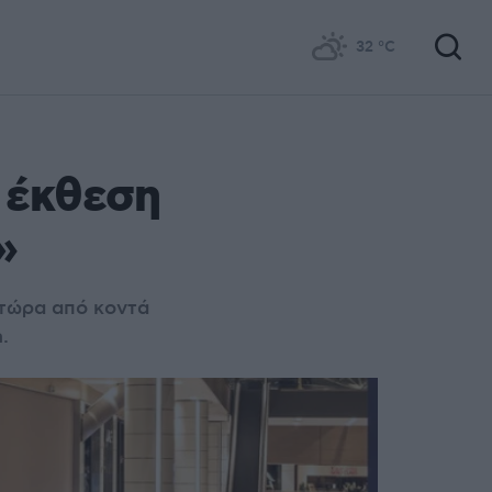
32
°C
 έκθεση
»
 τώρα από κοντά
.