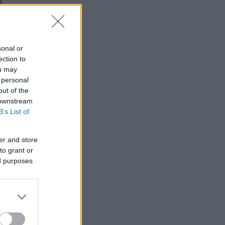
sonal or
ection to
ou may
 personal
out of the
 downstream
B’s List of
er and store
to grant or
ed purposes