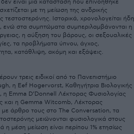
δεν είναι μια κατάσταση που επινοήθηκε
χετίζεται με τη μείωση της ανδρικής
ς τεστοστερόνης. Ιστορικά, χρονολογείται ήδ
0, ενώ στα συμπτώματα συμπεριλαμβάνονται η
ργειας, η αύξηση του βάρους, οι σεξουαλικές
ίες, τα προβλήματα ύπνου, άγχος,
ητα, κατάθλιψη, ακόμη και εξάψεις.
ουν τρεις ειδικοί από το Πανεπιστήμιο
h, η Eef Hogervorst, Καθηγήτρια Βιολογικής
, η Emma D’Donnell Λέκτορας Φυσιολογίας
ς και η Gemma Witcomb, Λέκτορας
με άρθρο τους στο The Conversation, τα
στοστερόνης μειώνονται φυσιολογικά στους
ά η μέση μείωση είναι περίπου 1% ετησίως