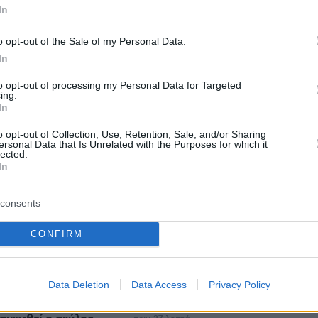
In
Ειδήσεις
Δημοφιλή
Σχολιασμέν
o opt-out of the Sale of my Personal Data.
ΗΣΕΩΝ
In
to opt-out of processing my Personal Data for Targeted
πριν 22 λεπτά
ing.
σίθι: Βουτιές στις
Με το «σταγονόμετρο» η διέλευση
In
αλίες του
πλοίων από το Στενό του Ορμούζ,
μόλις 33 σε τέσσερις ημέρες
o opt-out of Collection, Use, Retention, Sale, and/or Sharing
ersonal Data that Is Unrelated with the Purposes for which it
ος οδηγός
lected.
πριν 23 λεπτά
In
 Αίγιο, υπέστη
Live η κίνηση στους δρόμους:
όδιο στο τιμόνι
Καθυστερήσεις στους δρόμους
γύρω από το λιμάνι του Πειραιά,
consents
πού υπάρχουν καθυστερήσεις
 που εξαφανίζεται
CONFIRM
ω ζέστης: Πώς η
πριν 25 λεπτά
n μειώνει τη
Τα φρούτα που επιλέγουν 4
ενδοκρινολόγοι για καλύτερο
έλεγχο του σακχάρου – Το ένα
Data Deletion
Data Access
Privacy Policy
μειώνει το λίπος στην κοιλιά
σμα στην εξοχή: