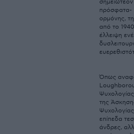
σημειωτέον 
πρόσφατα- σ
ορμόνης, τη
από το 194
έλλειψη ενέ
δυσλειτουργ
ευερεθιστότ
Όπως αναφέρ
Loughboroug
Ψυχολογίας
της Άσκηση
Ψυχολογίας 
επίπεδα τε
άνδρες, αλλ