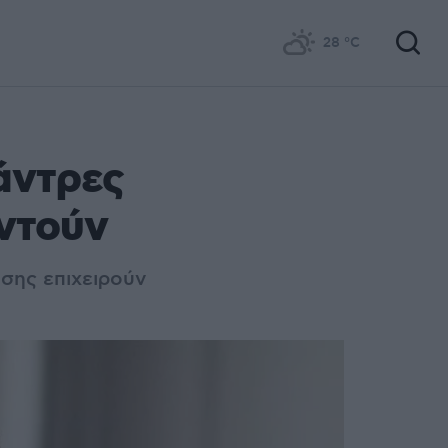
28
°C
άντρες
αντούν
σης επιχειρούν