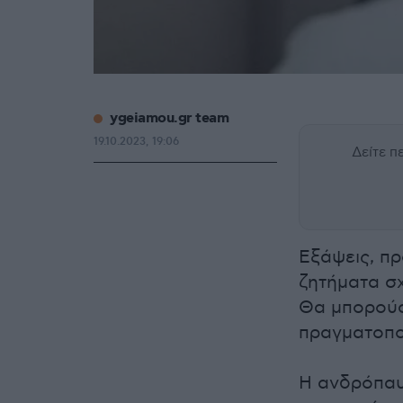
ygeiamou.gr team
19.10.2023, 19:06
Δείτε 
Εξάψεις, π
ζητήματα σχ
Θα μπορούσ
πραγματοποι
Η ανδρόπαυσ