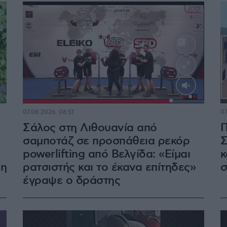
Loaded
:
100.00%
07.08.2026, 06:51
07
Σάλος στη Λιθουανία από
Π
σαμποτάζ σε προσπάθεια ρεκόρ
Σ
powerlifting από Βελγίδα: «Είμαι
κ
λη
ρατσιστής και το έκανα επίτηδες»
σ
έγραψε ο δράστης