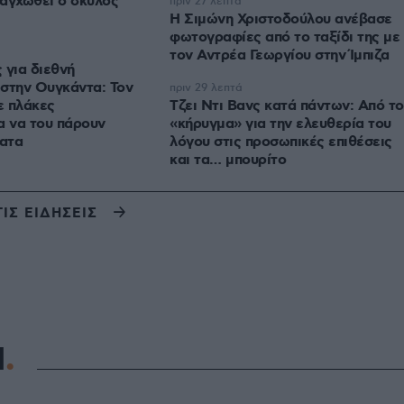
 αγχωθεί ο σκύλος
πριν 27 λεπτά
Η Σιμώνη Χριστοδούλου ανέβασε
φωτογραφίες από το ταξίδι της με
τον Αντρέα Γεωργίου στην Ίμπιζα
 για διεθνή
στην Ουγκάντα: Τον
πριν 29 λεπτά
ε πλάκες
Τζει Ντι Βανς κατά πάντων: Από το
α να του πάρουν
«κήρυγμα» για την ελευθερία του
ματα
λόγου στις προσωπικές επιθέσεις
και τα… μπουρίτο
ΤΙΣ ΕΙΔΗΣΕΙΣ
Η