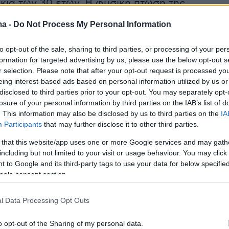
ικία των 30 ετών. Η φυσική πτώση της
νης μπορεί όμως να επιδεινωθεί από την
ma -
Do Not Process My Personal Information
, το υπερβολικό στρες και ορισμένα φάρμακα
ς, συμπεριλαμβανομένης της υπερβολικής
to opt-out of the sale, sharing to third parties, or processing of your per
ς αλκοόλ. Έτσι, η ανδρόπαυση είναι μάλλον
formation for targeted advertising by us, please use the below opt-out s
r selection. Please note that after your opt-out request is processed y
ο ένα σύμπτωμα του τρόπου ζωής και ως εκ
eing interest-based ads based on personal information utilized by us or
ρέπει να αντιμετωπιστεί ως τέτοιο.
disclosed to third parties prior to your opt-out. You may separately opt-
losure of your personal information by third parties on the IAB’s list of
. This information may also be disclosed by us to third parties on the
IA
Participants
that may further disclose it to other third parties.
ερισσότερα στο
ygeiamou.gr
 that this website/app uses one or more Google services and may gath
including but not limited to your visit or usage behaviour. You may click 
 to Google and its third-party tags to use your data for below specifi
protothema.gr στο Google News
το
και μάθετε πρώτοι
ogle consent section.
εις
l Data Processing Opt Outs
Ειδήσεις
 τελευταίες
από την Ελλάδα και τον Κόσμο, τη
Protothema.gr
μβαίνουν, στο
o opt-out of the Sharing of my personal data.