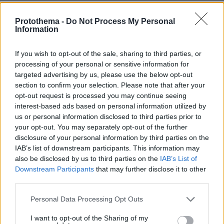
Προήχθη σε Αστυνόμο Α' η Κωνσταντία Δημογλίδου
Protothema -
Do Not Process My Personal
πριν 30 λεπτά
Information
Μη χάσετε το ΘΕΜΑ που κυκλοφορεί
πριν 31 λεπτά
If you wish to opt-out of the sale, sharing to third parties, or
Σοκαριστικό βίντεο: Η στιγμή που ο 14χρονος ανοίγει
processing of your personal or sensitive information for
πυρ και σκορπάει τον θάνατο σε σχολείο στη Ταϊλάνδη
targeted advertising by us, please use the below opt-out
section to confirm your selection. Please note that after your
opt-out request is processed you may continue seeing
ΔΕΙΤΕ ΟΛΕΣ ΤΙΣ ΕΙΔΗΣΕΙΣ
interest-based ads based on personal information utilized by
us or personal information disclosed to third parties prior to
your opt-out. You may separately opt-out of the further
disclosure of your personal information by third parties on the
ΤΑ ΠΙΟ ΔΗΜΟΦΙΛΗ
IAB’s list of downstream participants. This information may
also be disclosed by us to third parties on the
IAB’s List of
Downstream Participants
that may further disclose it to other
third parties.
Please note that this website/app uses one or more Google
Personal Data Processing Opt Outs
services and may gather and store information including but
not limited to your visit or usage behaviour. You may click to
I want to opt-out of the Sharing of my