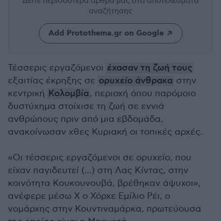
Δείτε περισσότερα άρθρα μας
στα αποτελέσματα
αναζήτησης
Add Protothema.gr on Google
Τέσσερις εργαζόμενοι
έχασαν τη ζωή τους
εξαιτίας έκρηξης σε
ορυχείο άνθρακα
στην
κεντρική
Κολομβία
, περιοχή όπου παρόμοιο
δυστύχημα στοίχισε τη ζωή σε εννιά
ανθρώπους πριν από μια εβδομάδα,
ανακοίνωσαν χθες Κυριακή οι τοπικές αρχές.
«Οι τέσσερις εργαζόμενοι σε ορυχείο, που
είχαν παγιδευτεί (...) στη Λας Κίντας, στην
κοινότητα Κουκουνουβά, βρέθηκαν άψυχοι»,
ανέφερε μέσω X ο Χόρχε Εμίλιο Ρέι, ο
νομάρχης στην Κουντιναμάρκα, πρωτεύουσα