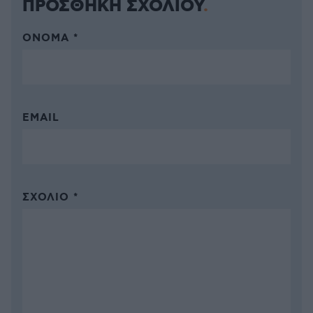
ΠΡΟΣΘΗΚΗ ΣΧΟΛΙΟΥ
ΌΝΟΜΑ *
EMAIL
ΣΧΌΛΙΟ *