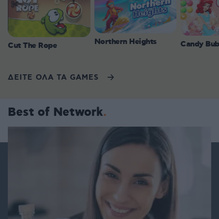
Northern Heights
Candy Bub
Cut The Rope
ΔΕΙΤΕ ΟΛΑ ΤΑ GAMES
Best of Network