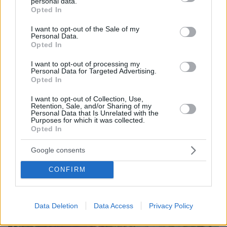
personal data.
grant or deny consent to Google and its third-party tags to
Opted In
use your data for below specified purposes in below Google
consent section.
I want to opt-out of the Sale of my
Personal Data.
Opted In
I want to opt-out of processing my
Personal Data for Targeted Advertising.
Opted In
I want to opt-out of Collection, Use,
Retention, Sale, and/or Sharing of my
Personal Data that Is Unrelated with the
Purposes for which it was collected.
Opted In
Google consents
08.08.2026, 10:26
Τι έγραφαν οι ξένοι ανταποκριτές σε
CONFIRM
τηλεγραφήματά τους από τη Μικρά Ασία το 1921
Data Deletion
Data Access
Privacy Policy