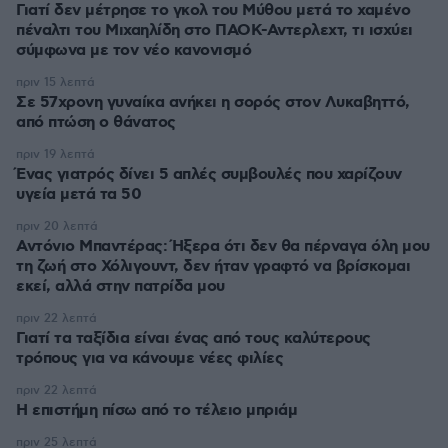
Γιατί δεν μέτρησε το γκολ του Μύθου μετά το χαμένο
πέναλτι του Μιχαηλίδη στο ΠΑΟΚ-Αντερλεχτ, τι ισχύει
σύμφωνα με τον νέο κανονισμό
πριν 15 λεπτά
Σε 57χρονη γυναίκα ανήκει η σορός στον Λυκαβηττό,
από πτώση ο θάνατος
πριν 19 λεπτά
Ένας γιατρός δίνει 5 απλές συμβουλές που χαρίζουν
υγεία μετά τα 50
πριν 20 λεπτά
Αντόνιο Μπαντέρας: Ήξερα ότι δεν θα πέρναγα όλη μου
τη ζωή στο Χόλιγουντ, δεν ήταν γραφτό να βρίσκομαι
εκεί, αλλά στην πατρίδα μου
πριν 22 λεπτά
Γιατί τα ταξίδια είναι ένας από τους καλύτερους
τρόπους για να κάνουμε νέες φιλίες
πριν 22 λεπτά
Η επιστήμη πίσω από το τέλειο μπριάμ
πριν 25 λεπτά