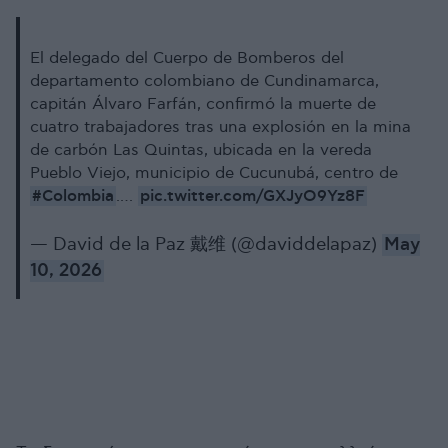
El delegado del Cuerpo de Bomberos del
departamento colombiano de Cundinamarca,
capitán Álvaro Farfán, confirmó la muerte de
cuatro trabajadores tras una explosión en la mina
de carbón Las Quintas, ubicada en la vereda
Pueblo Viejo, municipio de Cucunubá, centro de
#Colombia
pic.twitter.com/GXJyO9Yz8F
.…
— David de la Paz 戴维 (@daviddelapaz)
May
10, 2026