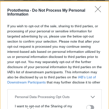
Protothema -
Do Not Process My Personal
Information
If you wish to opt-out of the sale, sharing to third parties, or
processing of your personal or sensitive information for
targeted advertising by us, please use the below opt-out
section to confirm your selection. Please note that after your
opt-out request is processed you may continue seeing
interest-based ads based on personal information utilized by
us or personal information disclosed to third parties prior to
1
23.05.2026, 16:23
your opt-out. You may separately opt-out of the further
Τραγωδία στον Πύργο: Νεκρός 55χρονος ποδηλάτης
disclosure of your personal information by third parties on the
που παρασύρθηκε από φορτηγό
IAB’s list of downstream participants. This information may
also be disclosed by us to third parties on the
IAB’s List of
Το περιστατικό σημειώθηκε στον κόμβο της Αγίου
Downstream Participants
that may further disclose it to other
Γεωργίου
third parties.
Please note that this website/app uses one or more Google
Personal Data Processing Opt Outs
services and may gather and store information including but
not limited to your visit or usage behaviour. You may click to
I want to opt-out of the Sharing of my