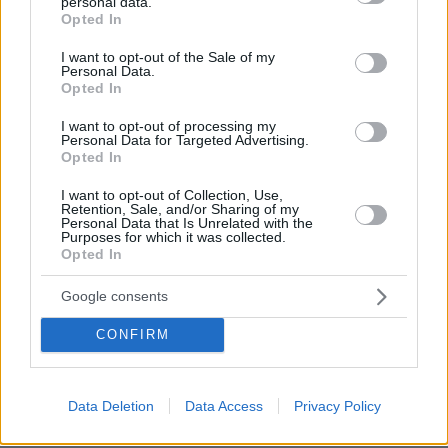
personal data.
grant or deny consent to Google and its third-party tags to
Opted In
use your data for below specified purposes in below Google
consent section.
I want to opt-out of the Sale of my
Personal Data.
Opted In
I want to opt-out of processing my
Personal Data for Targeted Advertising.
Opted In
I want to opt-out of Collection, Use,
Retention, Sale, and/or Sharing of my
Personal Data that Is Unrelated with the
Purposes for which it was collected.
Opted In
Google consents
CONFIRM
16
10.05.2026, 10:58
Βίντεο: Ο Μπένεντικτ Κάμπερμπατς τσακώθηκε με
Data Deletion
Data Access
Privacy Policy
ποδηλάτη στη μέση του δρόμου