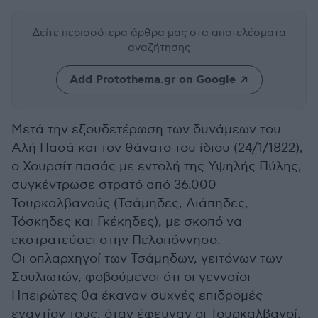
Δείτε περισσότερα άρθρα μας
στα αποτελέσματα
αναζήτησης
Add Protothema.gr on Google
Μετά την εξουδετέρωση των δυνάμεων του
Αλή Πασά και τον θάνατο του ίδιου (24/1/1822),
ο Χουρσίτ πασάς με εντολή της Υψηλής Πύλης,
συγκέντρωσε στρατό από 36.000
Τουρκαλβανούς (Τσάμηδες, Λιάπηδες,
Τόσκηδες και Γκέκηδες), με σκοπό να
εκστρατεύσει στην Πελοπόννησο.
Οι οπλαρχηγοί των Τσάμηδων, γειτόνων των
Σουλιωτών, φοβούμενοι ότι οι γενναίοι
Ηπειρώτες θα έκαναν συχνές επιδρομές
εναντίον τους, όταν έφευγαν οι Τουρκαλβανοί,