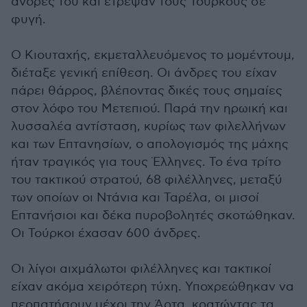
άνδρες του και έτρεψαν τους Τούρκους σε
φυγή.
Ο Κιουταχής, εκμεταλλευόμενος το μομέντουμ,
διέταξε γενική επίθεση. Οι άνδρες του είχαν
πάρει θάρρος, βλέποντας δικές τους σημαίες
στον λόφο του Μετεπιού. Παρά την ηρωική και
λυσσαλέα αντίσταση, κυρίως των φιλελλήνων
και των Επτανησίων, ο απολογισμός της μάχης
ήταν τραγικός για τους Έλληνες. Το ένα τρίτο
του τακτικού στρατού, 68 φιλέλληνες, μεταξύ
των οποίων οι Ντάνια και Ταρέλα, οι μισοί
Επτανήσιοι και δέκα πυροβολητές σκοτώθηκαν.
Οι Τούρκοι έχασαν 600 άνδρες.
Οι λίγοι αιχμάλωτοι φιλέλληνες και τακτικοί
είχαν ακόμα χειρότερη τύχη. Υποχρεώθηκαν να
περπατήσουν μέχρι την Άρτα, κρατώντας τα