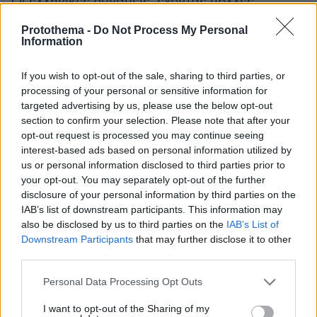
Οι ελληνικές δυνάμεις, έχοντας πολλές
απώλειες, αναγκάστηκαν να υποχωρήσουν. Ο
Protothema -
Do Not Process My Personal
τακτικός στρατός, οι φιλέλληνες, οι Επτανήσιοι,
Information
ο Θοδωρής Γρίβας, ο Γενναίος Κολοκοτρώνης,
ο Γιατράκος και άλλοι οπλαρχηγοί, πήγαν την
If you wish to opt-out of the sale, sharing to third parties, or
processing of your personal or sensitive information for
άλλη μέρα στο χωριό του Πέτα, που αποτελεί
targeted advertising by us, please use the below opt-out
φυσική οχυρή θέση για την επιτήρηση της
section to confirm your selection. Please note that after your
τουρκικής φρουράς της Άρτας. Εκεί
opt-out request is processed you may continue seeing
συνάντησαν τον παλιό αρματολό και
interest-based ads based on personal information utilized by
us or personal information disclosed to third parties prior to
οπλαρχηγό Γώγο (Γεώργιο) Μπακόλα και
your opt-out. You may separately opt-out of the further
άλλους καπεταναίους.
disclosure of your personal information by third parties on the
Στο Κομπότι, έμειναν κυρίως Αιτωλοακαρνάνες
IAB’s list of downstream participants. This information may
υπό τους Παναγιώτη Ντόβα, Σπύρο Πεταλούδη
also be disclosed by us to third parties on the
IAB’s List of
Downstream Participants
that may further disclose it to other
και Κωνσταντίνο Γκολφίνο.
third parties.
Ωστόσο, μια δυσάρεστη εξέλιξη, δημιούργησε
Please note that this website/app uses one or more Google
Personal Data Processing Opt Outs
services and may gather and store information including but
νέα προβλήματα στο ελληνικό στρατόπεδο.
not limited to your visit or usage behaviour. You may click to
I want to opt-out of the Sharing of my
Όπως είδαμε παραπάνω, ο Κορσικανός Αντόνιο