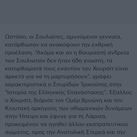
Ωστόσο, οι Σουλιώτες, αμυνόμενοι γενναία,
κατόρθωσαν να ανακόψουν την εχθρική
προέλαση. "Ακόμα και αν η θαυμαστή ανδρεία
των Σουλιωτών δεν ήταν ήδη γνωστή, τα
κατορθώματά τους εναντίον του Χουρσίτ είναι
αρκετά για να τη μαρτυρήσουν", γράφει
χαρακτηριστικά ο Σπυρίδων Τρικούπης στην
"Ιστορία της Ελληνικής Επανάστασης". Έξαλλος
ο Χουρσίτ, διόρισε τον Ομέρ Βρυώνη και τον
Κιουταχή αρχηγούς των οθωμανικών δυνάμεων
στην Ήπειρο και έφυγε για τη Λάρισα,
προκειμένου να ηγηθεί άλλου εκστρατευτικού
σώματος, προς την Ανατολική Στερεά και την