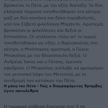
βρίσκεται το Πέτα, με την εξής διάταξη: Τα δύο
ελληνικά τάγματα τοποθετήθηκαν στο κέντρο,
μαζί με δύο κανόνια και δέκα πυροβολητές,
υπό τον Ελβετό φιλέλληνα Μπράντλι. Αριστερά,
βρισκόταν οι φιλέλληνες και δεξιά οι
Επτανήσιοι. Οι υπόλοιποι, πίσω απ' το χωριό,
τοποθετήθηκαν ως εξής: ο Βαρνακιώτης στο
κέντρο, ο Μπότσαρης αριστερά, ο Γώγος
Μπακόλας με τον Βλαχόπουλο δεξιά. Ο
Ανδρέας Ίσκος και ο Γάτσος, έμειναν
εφεδρεία. Ο Μπακόλας ανέλαβε να φρουρήσει
τον γειτονικό λόφο του Μετεπιού, με τη
συνδρομή των κατοίκων του Πέτα.
Η μάχη του Πέτα - Πώς ο διαγραφόμενος θρίαμβος
έγινε πανωλεθρία
Η τουρκική επίθεση ξεκίνησε στις 5 τα