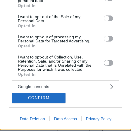
personal data.
grant or deny consent to Google and its third-party tags to
Opted In
Μπασάνο, με δύο μικρές κανονιοφόρους, είχε
use your data for below specified purposes in below Google
καταφέρει να κυριαρχήσει στον Αμβρακικό
consent section.
I want to opt-out of the Sale of my
Personal Data.
Κόλπο. Όχι μόνο βοηθούσε στις πολεμικές
Opted In
επιχειρήσεις εναντίον των τουρκικών φρουρίων
του Κόλπου, αλλά εφοδίαζε το ελληνικό
I want to opt-out of processing my
Personal Data for Targeted Advertising.
εκστρατευτικό σώμα με ό, τι ήταν απαραίτητο.
Opted In
Οι Τούρκοι θορυβήθηκαν, έστειλαν εναντίον
I want to opt-out of Collection, Use,
του τρεις κανονιοφόρους, συνέλαβαν και
Retention, Sale, and/or Sharing of my
Personal Data that Is Unrelated with the
φυλάκισαν τον Μπασάνο και σούβλισαν τους
Purposes for which it was collected.
Opted In
ναύτες του…
Google consents
Ο Μπασάνο, απελευθερώθηκε αργότερα και
πέθανε στο Ναύπλιο το 1836, ενώ ο αδελφός
CONFIRM
του Πασκάλ, που διακρίθηκε ιδιαίτερα σε
πολλές μάχες στην Αττική, σκοτώθηκε το 1827.
Data Deletion
Data Access
Privacy Policy
Παράλληλα, ο διοικητής των φιλελλήνων
Ντάνια, μαθαίνοντας ότι 800 Τουρκαλβανοί