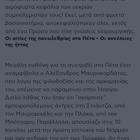
αιμόφυρτα κεφάλια των νεκρών
συμπολεμιστών τους! Εκεί, μετά από φριχτά
βασανιστήρια, αποκεφαλίστηκαν όλοι, εκτός
από ένα Πρώσο που είχε γνώσεις χειρουργικής.
Οι αιτίες της πανωλεθρίας στο Πέτα - Οι συνέπειες
της ήττας
Μεγάλη ευθύνη για τη συντριβή στο Πέτα έχει
αναμφίβολα ο Αλέξανδρος Μαυροκορδάτος,
που λόγω της φιλοδοξίας και της αρχομανίας
του, επέμεινε να παραμείνει στην Ήπειρο.
Διπλό λάθος του ήταν ότι "σκόρπισε"
εμπειροπόλεμους άντρες στη Σπιάντζα, υπό
τον Μαυρομιχάλη και την Πλάκα, υπό τον
Μπότσαρη. Παράλληλα, απουσίαζε στις 10
Ιουνίου, μετά την πρώτη επιτυχία του Νόρμαν
και των ανδρών του επί των Τούρκων. Αν ήταν