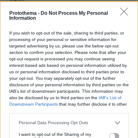
EMAIL
Protothema -
Do Not Process My Personal
Information
If you wish to opt-out of the sale, sharing to third parties, or
ΣΧΌΛΙΟ *
processing of your personal or sensitive information for
targeted advertising by us, please use the below opt-out
section to confirm your selection. Please note that after your
opt-out request is processed you may continue seeing
interest-based ads based on personal information utilized by
us or personal information disclosed to third parties prior to
your opt-out. You may separately opt-out of the further
disclosure of your personal information by third parties on the
IAB’s list of downstream participants. This information may
Απομένουν
2500
χαρακτήρες
also be disclosed by us to third parties on the
IAB’s List of
Downstream Participants
that may further disclose it to other
third parties.
Please note that this website/app uses one or more Google
Personal Data Processing Opt Outs
services and may gather and store information including but
not limited to your visit or usage behaviour. You may click to
I want to opt-out of the Sharing of my