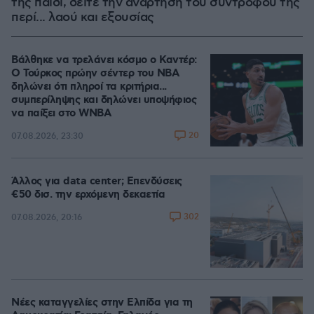
της παιδί, δείτε την ανάρτηση του συντρόφου της
περί... λαού και εξουσίας
Βάλθηκε να τρελάνει κόσμο ο Καντέρ:
Ο Τούρκος πρώην σέντερ του NBA
δηλώνει ότι πληροί τα κριτήρια...
συμπερίληψης και δηλώνει υποψήφιος
να παίξει στο WNBA
20
07.08.2026, 23:30
Άλλος για data center; Επενδύσεις
€50 δισ. την ερχόμενη δεκαετία
302
07.08.2026, 20:16
Νέες καταγγελίες στην Ελπίδα για τη