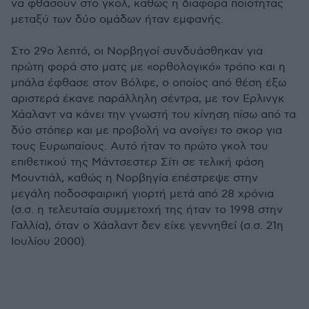
να φθάσουν στο γκολ, καθώς η διαφορά ποιότητας
μεταξύ των δύο ομάδων ήταν εμφανής.
Στο 29ο λεπτό, οι Νορβηγοί συνδυάσθηκαν για
πρώτη φορά στο ματς με «ορθολογικό» τρόπο και η
μπάλα έφθασε στον Βόλφε, ο οποίος από θέση έξω
αριστερά έκανε παράλληλη σέντρα, με τον Ερλινγκ
Χάαλαντ να κάνει την γνωστή του κίνηση πίσω από τα
δύο στόπερ και με προβολή να ανοίγει το σκορ για
τους Ευρωπαίους. Αυτό ήταν το πρώτο γκολ του
επιθετικού της Μάντσεστερ Σίτι σε τελική φάση
Μουντιάλ, καθώς η Νορβηγία επέστρεψε στην
μεγάλη ποδοσφαιρική γιορτή μετά από 28 χρόνια
(σ.σ. η τελευταία συμμετοχή της ήταν το 1998 στην
Γαλλία), όταν ο Χάαλαντ δεν είχε γεννηθεί (σ.σ. 21η
Ιουλίου 2000).