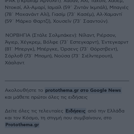
ΙΡΑΚ (Γκράχαμ Αρνολντ): Χασάν, Αλί, Ταχσίν, Χασέμ,
Ντοκσί, Αλ-Αμαρί, Ισμαϊλ (59` Ζιντάν Ικμπάλ), Μπαγιές
(78` Μοχανάντ Αλί), Γιασίμ (73` Κασέμ), Αλ-Χαμαντί
(59` Μάρκο Φαρτζί), Χουσεΐν (73` Σααντούν).
ΝΟΡΒΗΓΙΑ (Στάλε Σολμπάκεν): Νίλαντ, Ριέρσον,
Άγιερ, Χέγκρεμ, Βόλφε (73` Εστεγκαρντ), Έντεγκαρντ
(81` Μπεργκ), Μπέργκε, Όρσενς (73` Θόρστβεντ),
Σόρλοθ (73` Μπομπ), Νούσα (73` Σιέλντερουπ),
Χάαλαντ.
protothema.gr στο Google News
Ακολουθήστε το
και μάθετε πρώτοι όλες τις ειδήσεις
Ειδήσεις
Δείτε όλες τις τελευταίες
από την Ελλάδα
και τον Κόσμο, τη στιγμή που συμβαίνουν, στο
Protothema.gr