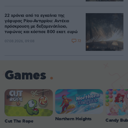
22 χρόνια από τα εγκαίνια της
γέφυρας Ρίου-Αντιρρίου: Αντέχει
πρόσκρουση με δεξαμενόπλοιο,
τυφώνες και κόστισε 800 εκατ. ευρώ
72
07.08.2026, 09:08
Games
Northern Heights
Candy Bub
Cut The Rope