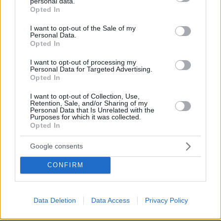
personal data.
grant or deny consent to Google and its third-party tags to
Opted In
* Υποχρεωτικά πεδία
use your data for below specified purposes in below Google
consent section.
I want to opt-out of the Sale of my
Personal Data.
Opted In
ΡΟΗ ΕΙΔΗΣΕΩΝ
I want to opt-out of processing my
Personal Data for Targeted Advertising.
Ειδήσεις
Δημοφιλή
Σχολιασμένα
Opted In
I want to opt-out of Collection, Use,
πριν 26 λεπτά
Retention, Sale, and/or Sharing of my
Αποκαλύψεις Telegraph για τον Ινφαντίνο: Η εξαψήφια
Personal Data that Is Unrelated with the
Purposes for which it was collected.
αποζημίωση σε πρώην εργαζόμενη της UEFA και η
Opted In
φερόμενη σχέση τους
πριν μία ώρα
Google consents
Ρωσία για το drone με εκρηκτικά σε γερμανικό
αεροδρόμιο: «Βιαστικά στημένη προβοκάτσια»
CONFIRM
08.08.2026, 01:00
Ιδέες για πρωινό έτοιμο από το βράδυ: Εύκολες και
θρεπτικές επιλογές για κάθε μέρα
Data Deletion
Data Access
Privacy Policy
08.08.2026, 00:50