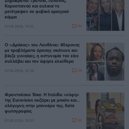
Δημοκρατία: Γρατσία, Γαλανός,
Καρυστιανού και αυλικοί το
μετέτρεψαν σε φοβικό αρχηγικό
κόμμα
99
07.08.2026, 19:33
Ο «Δράκος» του Λονδίνου: 40χρονος
με προβλήματα όρασης σκότωνε και
βίαζε γυναίκες, η αστυνομία τον είχε
συλλάβει και τον άφησε ελεύθερο
34
07.08.2026, 22:54
Φραντσέσκα Τόκα: Η Ιταλίδα «νύφη»
της Eurovision ποζάρει με μπικίνι και...
ολόγυμνη στην μπανιέρα της, δείτε
φωτογραφίες
36
07.08.2026, 20:57