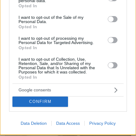
personal data.
Η αποκαλυπτική κατάθεση της συζύγου του
grant or deny consent to Google and its third-party tags to
Opted In
Αφγανού: Πώς γνωρίσαμε τη Λίσα, γιατί
use your data for below specified purposes in below Google
υποψιάστηκα ότι ήταν το πτώμα στη βαλίτσα
consent section.
I want to opt-out of the Sale of my
Personal Data.
Opted In
I want to opt-out of processing my
Personal Data for Targeted Advertising.
Opted In
I want to opt-out of Collection, Use,
Retention, Sale, and/or Sharing of my
Personal Data that Is Unrelated with the
Purposes for which it was collected.
Opted In
Google consents
CONFIRM
Data Deletion
Data Access
Privacy Policy