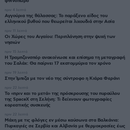
φθινόπωρο
πριν 4 λεπτά
Αγγούρια της θάλασσας: Το παράξενο είδος του
ελληνικού βυθού που θεωρείται λιχουδιά στην Ασία
πριν 11 λεπτά
Οι Xώρες του Αιγαίου: Περιπλάνηση στην ψυχή των
νησιών
πριν 15 λεπτά
Η Τραμπζονσπόρ ανακοίνωσε και επίσημα τη μεταγραφή
του Σαλάχ: Θα παίρνει 17 εκατομμύρια τον χρόνο
πριν 19 λεπτά
Στην Ίμπιζα με τον νέο της σύντροφο η Κιάρα Φεράνι
πριν 22 λεπτά
Το «πριν και το μετά» της πρόσκρουσης του πυραύλου
της SpaceX στη Σελήνη: Τι δείχνουν φωτογραφίες
κορεατικής συσκευής
πριν 22 λεπτά
Μάχη με τις φλόγες εν μέσω καύσωνα στα Βαλκάνια:
Πυρκαγιές σε Σερβία και Αλβανία με θερμοκρασίες έως