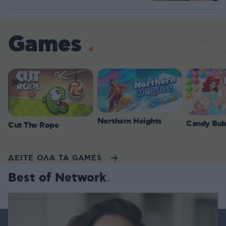
Games
Northern Heights
Candy Bub
Cut The Rope
ΔΕΙΤΕ ΟΛΑ ΤΑ GAMES
Best of Network