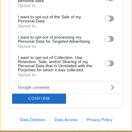
personal data.
09.08.2026, 05:19
grant or deny consent to Google and its third-party tags to
Opted In
Δυστύχημα στο Περού: Δεκατρείς νεκροί και τέσσερις
use your data for below specified purposes in below Google
τραυματίες σε σύγκρουση βαν και νταλίκας
consent section.
I want to opt-out of the Sale of my
Personal Data.
09.08.2026, 05:00
Opted In
Φοκάτσια με κοτόπουλο, πέστο και ντοματίνια
I want to opt-out of processing my
09.08.2026, 04:37
Personal Data for Targeted Advertising.
Ακόμη πιο αυστηρά μέτρα από το Παρίσι για τους
Opted In
κατόχους ηλεκτρικών πατινιών: Κράνος και γιλέκο,
διαφορετικά τσουχτερά πρόστιμα
I want to opt-out of Collection, Use,
Retention, Sale, and/or Sharing of my
Personal Data that Is Unrelated with the
09.08.2026, 04:00
Purposes for which it was collected.
Μαζικός γάμος 1.500 ζευγαριών στη Νιγηρία
Opted In
09.08.2026, 03:05
Τουλάχιστον τρεις νεκροί και πολλοί τραυματίες
Google consents
εξαιτίας ρωσικών πληγμάτων στην Ουκρανία
CONFIRM
09.08.2026, 02:46
Συναγερμός στην Έδεσσα για την εξαφάνιση 31χρονου
09.08.2026, 02:08
Data Deletion
Data Access
Privacy Policy
«Δώρο» 1 δισ. δολαρίων στη Κολομβία από τις ΗΠΑ
μετά την ορκωμοσία του νέου τραμπικού προέδρου