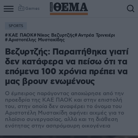
Games
SPORTS
Column
Column
ΚΑΕ ΠΑΟΚ
Νίκος Βεζυρτζής
Αντρέα Τρινκιέρι
1
2
Αριστοτέλης Μυστακίδης
Βεζυρτζής: Παραιτήθηκα γιατί
δεν κατάφερα να πείσω ότι τα
επόμενα 100 χρόνια πρέπει να
μας βρουν ενωμένους
Ο έμπειρος παράγοντας αποχώρησε από την
προεδρία της ΚΑΕ ΠΑΟΚ και στην επιστολή
του, στην οποία δεν αναφέρει το όνομα του
Αριστοτέλη Μυστακίδη αφήνει αιχμές για το
πλαίσιο συνεργασίας, αλλά και τη διάθεση
ενότητας στην ασπρόμαυρη οικογένεια