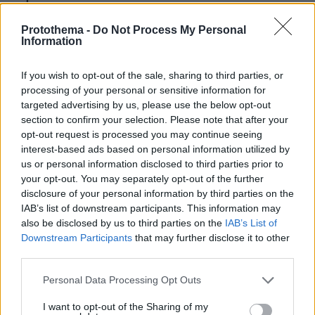
Protothema -
Do Not Process My Personal
30.07.2026, 15:25
Information
Εθνική Τράπεζα: Η κορυφαία επιλογή για τη χρηματοδότηση
μεγάλων έργων
If you wish to opt-out of the sale, sharing to third parties, or
processing of your personal or sensitive information for
29.07.2026, 09:39
targeted advertising by us, please use the below opt-out
Διασκεδάζουμε υπεύθυνα, επιστρέφουμε με ασφάλεια
section to confirm your selection. Please note that after your
opt-out request is processed you may continue seeing
interest-based ads based on personal information utilized by
ΡΟΗ ΕΙΔΗΣΕΩΝ
us or personal information disclosed to third parties prior to
your opt-out. You may separately opt-out of the further
Ειδήσεις
Δημοφιλή
Σχολιασμένα
disclosure of your personal information by third parties on the
IAB’s list of downstream participants. This information may
πριν 37 λεπτά
also be disclosed by us to third parties on the
IAB’s List of
Το μενού της ημέρας - Τι τρώμε σήμερα Κυριακή
Downstream Participants
that may further disclose it to other
(9/8/2026)
third parties.
πριν μία ώρα
Please note that this website/app uses one or more Google
Personal Data Processing Opt Outs
Φωτιά σε εγκαταστάσεις της Aramco στην Τζιζάν της
services and may gather and store information including but
Σαουδικής Αραβίας
not limited to your visit or usage behaviour. You may click to
I want to opt-out of the Sharing of my