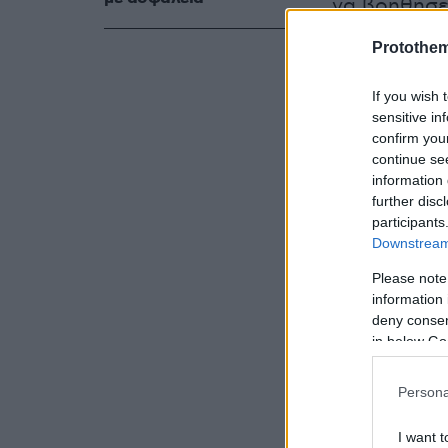
να βοηθήσε
Protothe
Αναλυτικά 
If you wish 
Ανακοίνω
sensitive in
confirm you
Βεζυρτζή,
continue se
Μπουντού
information 
further disc
— PAOK 
participants
Downstream 
Please note
information 
deny consent
in below Go
«Η ΚΑΕ ΠΑΟ
Persona
τους κ.κ. Β
I want t