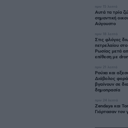
πριν 15 λεπτά
Αυτά τα τρία ζ
σημαντική οικον
Αύγουστο
πριν 18 λεπτά
Στις φλόγες δι
πετρελαίου στ
Ρωσίας μετά απ
επίθεση με dro
πριν 21 λεπτά
Ρούχα και αξεσ
Διάβολος φοράε
βγαίνουν σε δι
δημοπρασία
πριν 24 λεπτά
Zendaya και To
Γιόρτασαν τον 