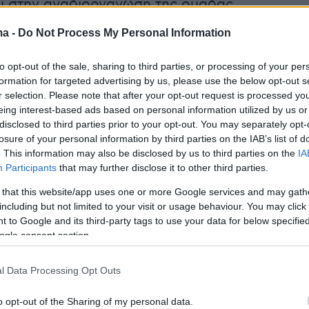
ι στην αναδιοργάνωση της ομάδας.
ma -
Do Not Process My Personal Information
η ανακοίνωση των ασπρόμαυρων:
to opt-out of the sale, sharing to third parties, or processing of your per
ση ΚΑΕ ΠΑΟΚ για την αποχώρηση των κ.κ.
formation for targeted advertising by us, please use the below opt-out s
r selection. Please note that after your opt-out request is processed y
 Οικονομίδη και
eing interest-based ads based on personal information utilized by us or
ρη.
https://t.co/A74r0etWU7
disclosed to third parties prior to your opt-out. You may separately opt-
losure of your personal information by third parties on the IAB’s list of
BC (@PAOKbasketball)
May 11, 2026
. This information may also be disclosed by us to third parties on the
IA
Participants
that may further disclose it to other third parties.
 that this website/app uses one or more Google services and may gath
including but not limited to your visit or usage behaviour. You may click 
 to Google and its third-party tags to use your data for below specifi
ogle consent section.
Κ ολοκλήρωσε σήμερα τη συνεργασία της με
l Data Processing Opt Outs
εζυρτζή, Οικονομίδη και Μπουντούρη.
o opt-out of the Sharing of my personal data.