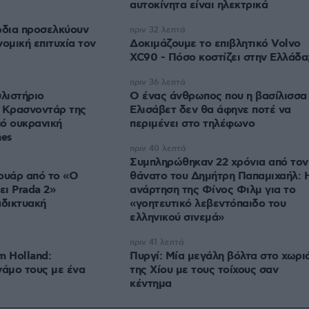
αυτοκίνητα είναι ηλεκτρικά
ώδια προσελκύουν
πριν 32 λεπτά
ομική επιτυχία τον
Δοκιμάζουμε το επιβλητικό Volvo
XC90 - Πόσο κοστίζει στην Ελλάδα
πριν 36 λεπτά
υλιστήριο
Ο ένας άνθρωπος που η βασίλισσα
ο Κρασνοντάρ της
Ελισάβετ δεν θα άφηνε ποτέ να
ό ουκρανική
περιμένει στο τηλέφωνο
nes
πριν 40 λεπτά
Συμπληρώθηκαν 22 χρόνια από τον
ουάρ από το «Ο
θάνατο του Δημήτρη Παπαμιχαήλ: 
ι Prada 2»
ανάρτηση της Φίνος Φιλμ για το
αδικτυακή
«γοητευτικό λεβεντόπαιδο του
ελληνικού σινεμά»
πριν 41 λεπτά
m Holland:
Πυργί: Mία μεγάλη βόλτα στο χωρι
γάμο τους με ένα
της Χίου με τους τοίχους σαν
κέντημα