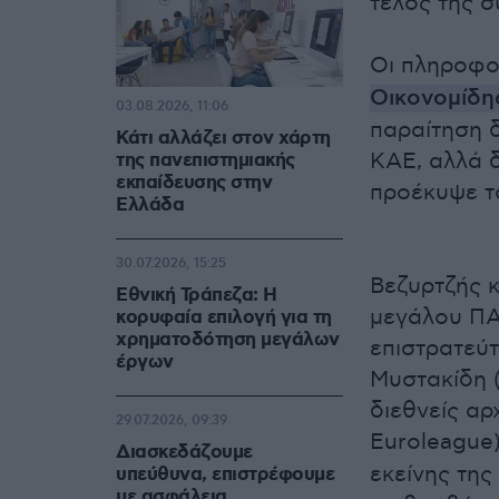
τέλος της σ
Οι πληροφο
Οικονομίδη
03.08.2026, 11:06
παραίτηση 
Κάτι αλλάζει στον χάρτη
ΚΑΕ, αλλά 
της πανεπιστημιακής
εκπαίδευσης στην
προέκυψε το
Ελλάδα
30.07.2026, 15:25
Βεζυρτζής κ
Εθνική Τράπεζα: Η
μεγάλου ΠΑΟ
κορυφαία επιλογή για τη
χρηματοδότηση μεγάλων
επιστρατεύ
έργων
Μυστακίδη (
διεθνείς αρ
29.07.2026, 09:39
Euroleague
Διασκεδάζουμε
εκείνης της
υπεύθυνα, επιστρέφουμε
με ασφάλεια