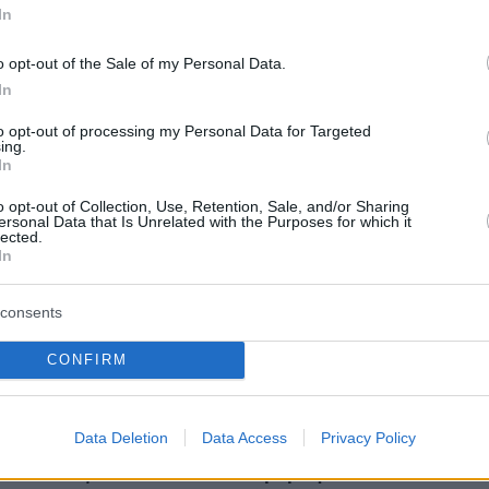
ε και τους τρεις για την πολύτιμη προσφορά
In
μάδα μας και τους ευχόμαστε κάθε επιτυχία
o opt-out of the Sale of my Personal Data.
ικά τους βήματα».
In
to opt-out of processing my Personal Data for Targeted
protothema.gr στο Google News
ing.
το
και μάθετε πρώτοι
In
εις
o opt-out of Collection, Use, Retention, Sale, and/or Sharing
Ειδήσεις
ersonal Data that Is Unrelated with the Purposes for which it
 τελευταίες
από την Ελλάδα και τον Κόσμο, τη
lected.
Protothema.gr
μβαίνουν, στο
In
consents
Ειδήσεις
Δημοφιλή
Σχολιασμέν
ΗΣΕΩΝ
CONFIRM
άκρως ιδιωτικό πάρτι στην αγγλική
χει μόνο το κρέας –
εξοχή
Data Deletion
Data Access
Privacy Policy
φρούτα με πρωτεΐνη
πριν 29 λεπτά
ο πιάτο σας
Σε αυτή τη χώρα όλα τα νέα