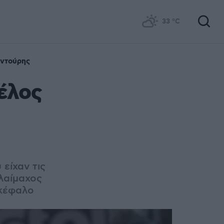
33
°C
ντούρης
έλος
είχαν τις
λαίμαχος
ικέφαλο