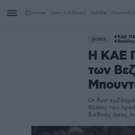
Games
Όλες οι Ειδήσεις
Ελλάδα
Πρωτοσέλι
ΚΑΕ Π
SPORTS
Βασίλης
Η ΚΑΕ 
των Βεζ
Μπουντ
Οι δύο εμβλημα
θέσεις του προ
διεθνής άσος π