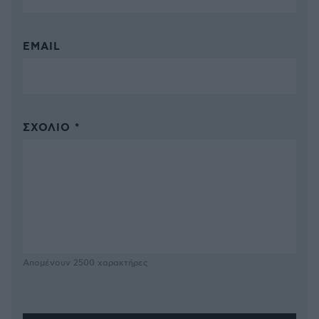
EMAIL
ΣΧΌΛΙΟ *
Απομένουν
2500
χαρακτήρες