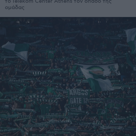
το
Telekom Center Athens τον οπαδό της
ομάδας