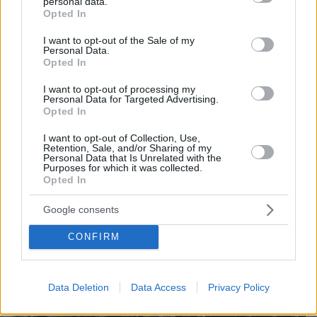
personal data.
grant or deny consent to Google and its third-party tags to
Opted In
use your data for below specified purposes in below Google
consent section.
ΔΕΙΤΕ ΟΛΕΣ ΤΙΣ ΕΙΔΗΣΕΙΣ
I want to opt-out of the Sale of my
Personal Data.
Opted In
I want to opt-out of processing my
ΤΑ ΠΙΟ ΔΗΜΟΦΙΛΗ
Personal Data for Targeted Advertising.
Opted In
I want to opt-out of Collection, Use,
Retention, Sale, and/or Sharing of my
Personal Data that Is Unrelated with the
Purposes for which it was collected.
Opted In
Google consents
CONFIRM
Data Deletion
Data Access
Privacy Policy