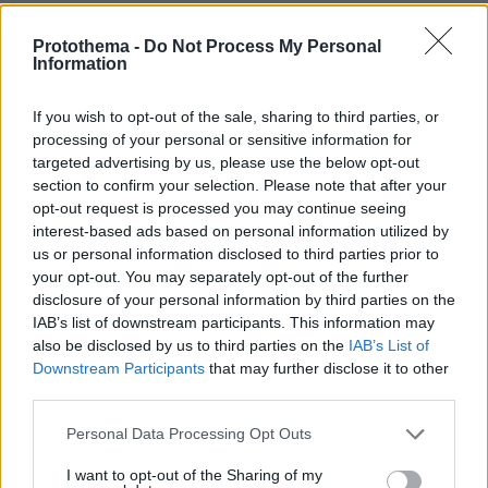
πριν 33 λεπτά
Ένας γιατρός δίνει 5 απλές συμβουλές που χαρίζουν
Protothema -
Do Not Process My Personal
υγεία μετά τα 50
Information
πριν 33 λεπτά
Τι πρέπει να έχετε μαζί στην παραλία με τον σκύλο σας
If you wish to opt-out of the sale, sharing to third parties, or
processing of your personal or sensitive information for
πριν 33 λεπτά
targeted advertising by us, please use the below opt-out
Αυτή είναι η πιο βιώσιμη πόλη στον κόσμο για το 2026
section to confirm your selection. Please note that after your
πριν 38 λεπτά
opt-out request is processed you may continue seeing
«Ούτε πόλεμος, ούτε ειρήνη»: Γιατί ο Πεζεσκιάν πιέζει
interest-based ads based on personal information utilized by
τώρα για συμφωνία με τις ΗΠΑ
us or personal information disclosed to third parties prior to
your opt-out. You may separately opt-out of the further
πριν 38 λεπτά
disclosure of your personal information by third parties on the
Διακοπές στην Κάσο
IAB’s list of downstream participants. This information may
πριν μία ώρα
also be disclosed by us to third parties on the
IAB’s List of
Η απογοήτευση της Μπρίτνεϊ Σπίαρς μετά από μπότοξ:
Downstream Participants
that may further disclose it to other
Κορίτσια πρέπει να είστε προσεκτικές, δεν μπορείς να
third parties.
εμπιστευτείς κανέναν
Please note that this website/app uses one or more Google
Personal Data Processing Opt Outs
πριν μία ώρα
services and may gather and store information including but
Απαγορεύτηκε η κολύμβηση στο Αρδάνι της Καρπάθου
not limited to your visit or usage behaviour. You may click to
I want to opt-out of the Sharing of my
γιατί εντοπίστηκαν παλιά πυρομαχικά