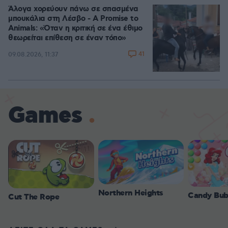
Άλογα χορεύουν πάνω σε σπασμένα
μπουκάλια στη Λέσβο - A Promise to
Animals: «Όταν η κριτική σε ένα έθιμο
θεωρείται επίθεση σε έναν τόπο»
41
09.08.2026, 11:37
Games
Northern Heights
Candy Bub
Cut The Rope