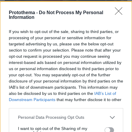
Protothema -
Do Not Process My Personal
Information
If you wish to opt-out of the sale, sharing to third parties, or
processing of your personal or sensitive information for
targeted advertising by us, please use the below opt-out
section to confirm your selection. Please note that after your
opt-out request is processed you may continue seeing
09.08.2026, 11:17
interest-based ads based on personal information utilized by
Ελικόπτερο «πάρκαρε» στο Σαρακήνικο για να
us or personal information disclosed to third parties prior to
κάνουν μπάνιο οι επιβάτες του, δείτε βίντεο
your opt-out. You may separately opt-out of the further
disclosure of your personal information by third parties on the
IAB’s list of downstream participants. This information may
Οι τελευταίες μέρες της 49χρονης
also be disclosed by us to third parties on the
IAB’s List of
TikToker που διαγνώστηκε με
Downstream Participants
that may further disclose it to other
Αλτσχάιμερ και επέλεξε την ιατρικώς
third parties.
υποβοηθούμενη αυτοκτονία
Please note that this website/app uses one or more Google
09.08.2026, 12:07
Personal Data Processing Opt Outs
services and may gather and store information including but
not limited to your visit or usage behaviour. You may click to
I want to opt-out of the Sharing of my