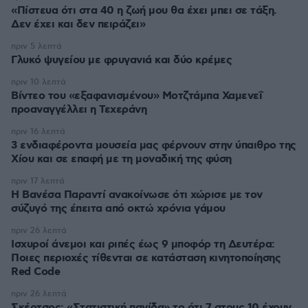
«Πίστευα ότι στα 40 η ζωή μου θα έχει μπει σε τάξη.
Δεν έχει και δεν πειράζει»
πριν 5 λεπτά
Γλυκό ψυγείου με φρυγανιά και δύο κρέμες
πριν 10 λεπτά
Βίντεο του «εξαφανισμένου» Μοτζτάμπα Χαμενεΐ
προαναγγέλλει η Τεχεράνη
πριν 16 λεπτά
3 ενδιαφέροντα μουσεία μας φέρνουν στην ύπαιθρο της
Χίου και σε επαφή με τη μοναδική της φύση
πριν 17 λεπτά
Η Βανέσα Παραντί ανακοίνωσε ότι χώρισε με τον
σύζυγό της έπειτα από οκτώ χρόνια γάμου
πριν 26 λεπτά
Ισχυροί άνεμοι και ριπές έως 9 μποφόρ τη Δευτέρα:
Ποιες περιοχές τίθενται σε κατάσταση κινητοποίησης
Red Code
πριν 26 λεπτά
Σκέρτσος: «Στατιστική παγίδα» το ότι 7 στους 10 έχουν