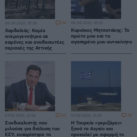
54
08.08.2026, 09:31
08.08.2026, 10:30
Κυριάκος Μητσοτάκης: Το
Χαρδαλιάς: Καμία
πρώτο μου και το
ανεμογεννήτρια σε
αγαπημένο μου αυτοκίνητο
καμένες και αναδασωτέες
περιοχές της Αττικής
63
54
07.08.2026, 21:54
07.08.2026, 21:28
Συνδικαλιστής που
Η Τουρκία «γκριζάρει»
μιλούσε για διάλυση του
ξανά το Αιγαίο και
ΕΣΥ, ευχαρίστησε το
προκαλεί με αφορμή το