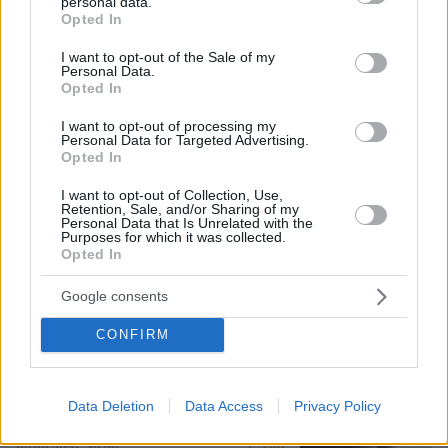
personal data.
grant or deny consent to Google and its third-party tags to
Opted In
use your data for below specified purposes in below Google
Το σπίτι του τρόμου στο Άινταχο: Η
consent section.
νύχτα που τέσσερις φοιτητές
I want to opt-out of the Sale of my
δολοφονήθηκαν μέσα σε λίγα λεπτά
Personal Data.
Opted In
25
09.08.2026, 08:33
I want to opt-out of processing my
Personal Data for Targeted Advertising.
Opted In
I want to opt-out of Collection, Use,
Η Βαλέρια Χοψονίδου βάφτισε τον γιο
Retention, Sale, and/or Sharing of my
Personal Data that Is Unrelated with the
της στη Βουλιαγμένη, δείτε
Purposes for which it was collected.
φωτογραφίες
Opted In
10
09.08.2026, 09:44
Google consents
CONFIRM
Νεαρός Παλαιστίνιος κλείδωσε
ανήλικη στο σπίτι του στα Χανιά, την
Data Deletion
Data Access
Privacy Policy
έσωσαν οι φωνές της