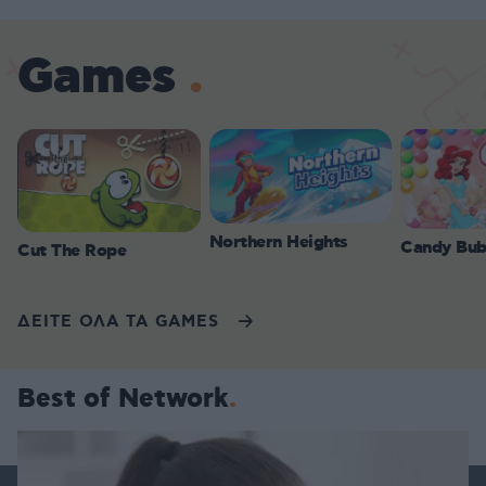
Games
Northern Heights
Candy Bub
Cut The Rope
ΔΕΙΤΕ ΟΛΑ ΤΑ GAMES
Best of Network