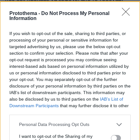
μπορεί ν' αλλάξει τη χρονολογία της μεγάλης
έκρηξης
Protothema -
Do Not Process My Personal
Information
If you wish to opt-out of the sale, sharing to third parties, or
processing of your personal or sensitive information for
targeted advertising by us, please use the below opt-out
section to confirm your selection. Please note that after your
opt-out request is processed you may continue seeing
interest-based ads based on personal information utilized by
us or personal information disclosed to third parties prior to
your opt-out. You may separately opt-out of the further
disclosure of your personal information by third parties on the
IAB’s list of downstream participants. This information may
also be disclosed by us to third parties on the
IAB’s List of
Downstream Participants
that may further disclose it to other
third parties.
Please note that this website/app uses one or more Google
Personal Data Processing Opt Outs
services and may gather and store information including but
not limited to your visit or usage behaviour. You may click to
I want to opt-out of the Sharing of my