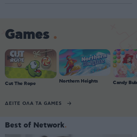
Games
Northern Heights
Candy Bub
Cut The Rope
ΔΕΙΤΕ ΟΛΑ ΤΑ GAMES
Best of Network