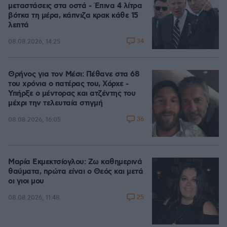
μεταστάσεις στα οστά - Έπινα 4 λίτρα
βότκα τη μέρα, κάπνιζα κρακ κάθε 15
λεπτά
34
08.08.2026, 14:25
Θρήνος για τον Μέσι: Πέθανε στα 68
του χρόνια ο πατέρας του, Χόρχε -
Υπήρξε ο μέντορας και ατζέντης του
μέχρι την τελευταία στιγμή
36
08.08.2026, 16:05
Μαρία Εκμεκτσίογλου: Ζω καθημερινά
θαύματα, πρώτα είναι ο Θεός και μετά
οι γιοι μου
25
08.08.2026, 11:48