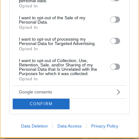
personal data.
grant or deny consent to Google and its third-party tags to
Opted In
use your data for below specified purposes in below Google
consent section.
I want to opt-out of the Sale of my
Personal Data.
08.08.2026, 18:48
Opted In
Εγκαταλείπει το κόμμα Καρυστιανού και ο
επιχειρηματίας Νίκος Μπρουτζάκης: Καταγγέλλει
I want to opt-out of processing my
Personal Data for Targeted Advertising.
κλειστή κάστα, «λένε προδότες και πληρωμένους
Opted In
όσους αποχωρούν»
I want to opt-out of Collection, Use,
Retention, Sale, and/or Sharing of my
Personal Data that Is Unrelated with the
Purposes for which it was collected.
Opted In
Google consents
CONFIRM
Data Deletion
Data Access
Privacy Policy