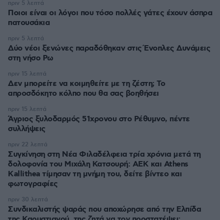
πριν 5 λεπτά
Ποιοι είναι οι λόγοι που τόσο πολλές γάτες έχουν άσπρα
πατουσάκια
πριν 5 λεπτά
Δύο νέοι ξενώνες παραδόθηκαν στις Ένοπλες Δυνάμεις
στη νήσο Ρω
πριν 15 λεπτά
Δεν μπορείτε να κοιμηθείτε με τη ζέστη; Το
απροσδόκητο κόλπο που θα σας βοηθήσει
πριν 15 λεπτά
Άγριος ξυλοδαρμός 51χρονου στο Ρέθυμνο, πέντε
συλλήψεις
πριν 22 λεπτά
Συγκίνηση στη Νέα Φιλαδέλφεια τρία χρόνια μετά τη
δολοφονία του Μιχάλη Κατσουρή: ΑΕΚ και Athens
Kallithea τίμησαν τη μνήμη του, δείτε βίντεο και
φωτογραφίες
πριν 30 λεπτά
Συνδικαλιστής ψαράς που αποχώρησε από την Ελπίδα
της Καρυστιανού, της ζητά να τον προστατέψει: