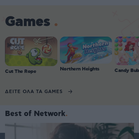
Games
Northern Heights
Candy Bub
Cut The Rope
ΔΕΙΤΕ ΟΛΑ ΤΑ GAMES
Best of Network