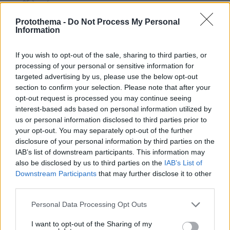
πριν 25 λεπτά
Υπό έλεγχο η πυρκαγιά σε ισόγειο κατάστημα στο
Protothema -
Do Not Process My Personal
Παλαιό Φάληρο, εκκενώθηκε προληπτικά πολυκατοικία
Information
πριν 30 λεπτά
Εντυπωσιάζει με την εμφάνισή της η σύζυγος του Τζέντι
If you wish to opt-out of the sale, sharing to third parties, or
Όσμαν στις διακοπές τους στην Τουρκία, βίντεο
processing of your personal or sensitive information for
targeted advertising by us, please use the below opt-out
πριν 32 λεπτά
Φωτιά στη Σητεία στην περιοχή Αχλάδια, κοντά σε
section to confirm your selection. Please note that after your
πάρκο με ανεμογεννήτριες, πνέουν ισχυροί άνεμοι στην
opt-out request is processed you may continue seeing
περιοχή
interest-based ads based on personal information utilized by
us or personal information disclosed to third parties prior to
πριν 43 λεπτά
your opt-out. You may separately opt-out of the further
Μπορεί ο σκύλος μας να πιει κρύο νερό; Τι πρέπει να
disclosure of your personal information by third parties on the
προσέξουμε με τα παγάκια
IAB’s list of downstream participants. This information may
πριν 43 λεπτά
also be disclosed by us to third parties on the
IAB’s List of
Βάλθηκε να τρελάνει κόσμο ο Καντέρ: Ο Τούρκος
Downstream Participants
that may further disclose it to other
πρώην σέντερ του NBA δηλώνει ότι πληροί τα
third parties.
κριτήρια... συμπερίληψης και δηλώνει υποψήφιος να
παίξει στο WNBA
Please note that this website/app uses one or more Google
Personal Data Processing Opt Outs
services and may gather and store information including but
πριν 43 λεπτά
not limited to your visit or usage behaviour. You may click to
I want to opt-out of the Sharing of my
Γιατί ο πάγος στα bar είναι τόσο διάφανος ενώ στο σπίτι