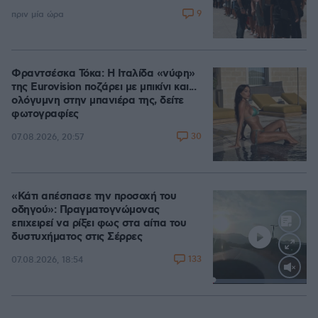
9
πριν μία ώρα
Φραντσέσκα Τόκα: Η Ιταλίδα «νύφη»
της Eurovision ποζάρει με μπικίνι και...
ολόγυμνη στην μπανιέρα της, δείτε
φωτογραφίες
30
07.08.2026, 20:57
«Κάτι απέσπασε την προσοχή του
οδηγού»: Πραγματογνώμονας
επιχειρεί να ρίξει φως στα αίτια του
δυστυχήματος στις Σέρρες
133
07.08.2026, 18:54
Loaded
:
100.00%