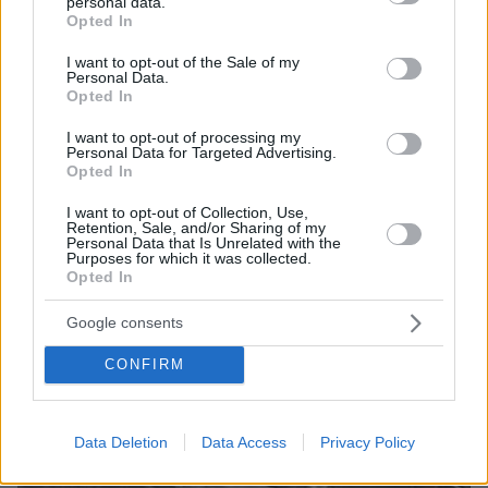
personal data.
grant or deny consent to Google and its third-party tags to
θολώνει;
Opted In
use your data for below specified purposes in below Google
consent section.
πριν μία ώρα
I want to opt-out of the Sale of my
Λεοντίτο Αργιθέας: Στο καφενείο του παπά Χρήστου,
Personal Data.
Opted In
κάτω από τον «Πλάτανο του Καραϊσκάκη»
πριν μία ώρα
I want to opt-out of processing my
Personal Data for Targeted Advertising.
Δεύτερη εβδομάδα κερδών στη Wall Street: Νέο ρεκόρ
Opted In
για τον S&P 500
I want to opt-out of Collection, Use,
πριν μία ώρα
Retention, Sale, and/or Sharing of my
«Πόλεμος» Σάντσεθ - Μελόνι λόγω της Θέουτα: Η
Personal Data that Is Unrelated with the
Ισπανία επιβάλλει και αυτή έλεγχους στα σύνορα σε
Purposes for which it was collected.
πτήσεις και πλοία από Ιταλία
Opted In
Google consents
ΔΕΙΤΕ ΟΛΕΣ ΤΙΣ ΕΙΔΗΣΕΙΣ
CONFIRM
ΤΑ ΠΙΟ ΔΗΜΟΦΙΛΗ
Data Deletion
Data Access
Privacy Policy