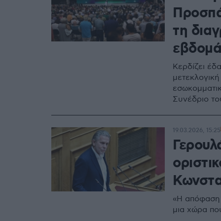
Προσπά
τη δια
εβδομά
Κερδίζει έδ
μετεκλογική
εσωκομματικ
Συνέδριο τ
19.03.2026, 15:25
Γερουλά
οριστι
Κωνστα
«Η απόφαση τ
μια χώρα πο