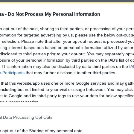
6
ma -
Do Not Process My Personal Information
ντινόπουλος: Η ηγεσία του
to opt-out of the sale, sharing to third parties, or processing of your per
υπηρετεί προσωπικές
formation for targeted advertising by us, please use the below opt-out s
ίες, δεν άρεσε η γνώμη μου και
r selection. Please note that after your opt-out request is processed y
eing interest-based ads based on personal information utilized by us or
γραψαν
disclosed to third parties prior to your opt-out. You may separately opt-
losure of your personal information by third parties on the IAB’s list of
οτήματα από βουλευτές του ΠΑΣΟΚ ολοκλήρωσε την
. This information may also be disclosed by us to third parties on the
IA
ου ομιλία στην παρούσα Βουλή
Participants
that may further disclose it to other third parties.
 that this website/app uses one or more Google services and may gath
including but not limited to your visit or usage behaviour. You may click 
1
5
 to Google and its third-party tags to use your data for below specifi
ς Κουκουλόπουλος εξελέγη
ogle consent section.
ς Αντιπρόεδρος της Βουλής με
l Data Processing Opt Outs
 πλειοψηφία
o opt-out of the Sharing of my personal data.
θέση που κατείχε μέχρι πρόσφατα ο κ. Οδυσσέας