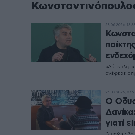
Κωνσταντινόπουλο
23.06.2026, 13:3
Κωνστα
παίκτης
ενδεχό
«Δύσκολη πε
ανέφερε ο π
24.03.2026, 07:5
Ο Οδυσ
Δανίκα
γιατί ε
Ο πρώην βου