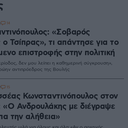
ς
14
8
ντινόπουλος: «Σοβαρός
 ο Τσίπρας», τι απάντησε για το
μενο επιστροφής στην πολιτική
ρίοδος, δεν μου λείπει η καθημερινή σύγκρουση»,
ρώην αντιπρόεδρος της Βουλής
15
7
σέας Κωνσταντινόπουλος στον
: «Ο Ανδρουλάκης με διέγραψε
ίπα την αλήθεια»
λευτής μιλά για όλους και όλα: «Αν ο αρχηγός