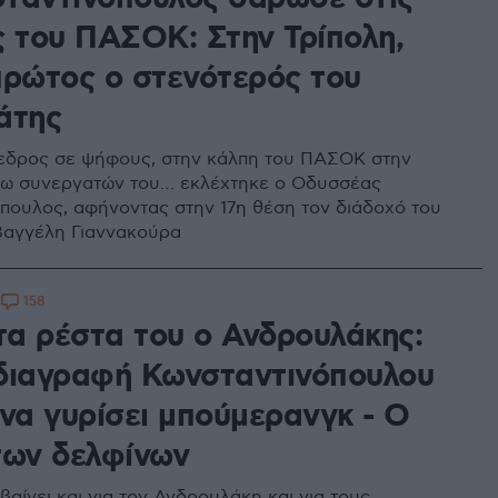
ς του ΠΑΣΟΚ: Στην Τρίπολη,
πρώτος ο στενότερός του
άτης
εδρος σε ψήφους, στην κάλπη του ΠΑΣΟΚ στην
σω συνεργατών του… εκλέχτηκε ο Οδυσσέας
πουλος, αφήνοντας στην 17η θέση τον διάδοχό του
Βαγγέλη Γιαννακούρα
158
4
 τα ρέστα του ο Ανδρουλάκης:
διαγραφή Κωνσταντινόπουλου
 να γυρίσει μπούμερανγκ - Ο
των δελφίνων
αίνει και για τον Ανδρουλάκη και για τους