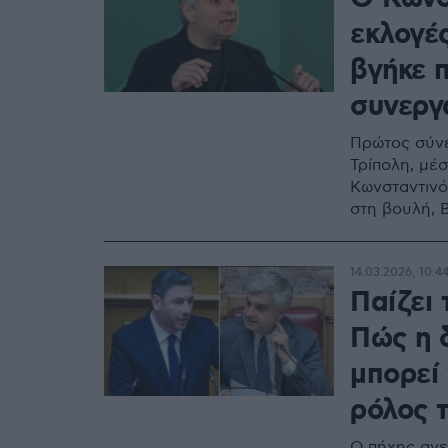
εκλογέ
βγήκε 
συνεργ
Πρώτος σύν
Τρίπολη, μέ
Κωνσταντινό
στη βουλή, 
14.03.2026, 10:4
Παίζει
Πώς η 
μπορεί
ρόλος 
Ο πήχης ανεβ