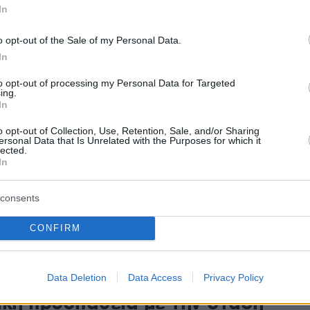
όπουλος
In
o opt-out of the Sale of my Personal Data.
24
In
λίγο χρόνο να το σκεφτώ»
to opt-out of processing my Personal Data for Targeted
σε ο Οδυσσέας
ing.
In
ντινόπουλος στην ερώτηση αν
o opt-out of Collection, Use, Retention, Sale, and/or Sharing
ersonal Data that Is Unrelated with the Purposes for which it
ί από την πολιτική
lected.
In
γώ το πρόβλημα στο ΠΑΣΟΚ, το θέμα είναι τι θα γίνει
ς» πρόσθεσε
consents
CONFIRM
10
4
λάκης κατά
ντινόπουλου: «Πυροβολούσε τη
Data Deletion
Data Access
Privacy Policy
ική προσπάθεια με την στάση