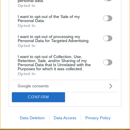
personal data.
grant or deny consent to Google and its third-party tags to
Opted In
use your data for below specified purposes in below Google
consent section.
I want to opt-out of the Sale of my
Personal Data.
Opted In
I want to opt-out of processing my
Personal Data for Targeted Advertising.
Opted In
I want to opt-out of Collection, Use,
Retention, Sale, and/or Sharing of my
Personal Data that Is Unrelated with the
10.08.2026, 09:10
Purposes for which it was collected.
Opted In
Στο σφυρί η άγνωστη συλλογή πανάκριβων
αυτοκινήτων του Γιώργου Τράγκα
Google consents
CONFIRM
Data Deletion
Data Access
Privacy Policy