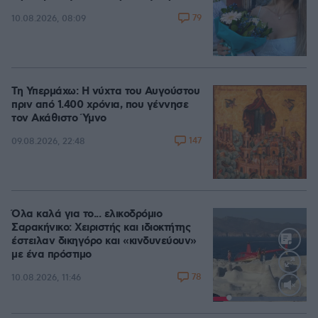
79
10.08.2026, 08:09
Τη Υπερμάχω: Η νύχτα του Αυγούστου
πριν από 1.400 χρόνια, που γέννησε
τον Ακάθιστο Ύμνο
147
09.08.2026, 22:48
Όλα καλά για το... ελικοδρόμιο
Σαρακήνικο: Χειριστής και ιδιοκτήτης
έστειλαν δικηγόρο και «κινδυνεύουν»
με ένα πρόστιμο
78
10.08.2026, 11:46
Loaded
:
100.00%