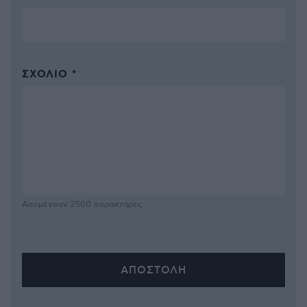
ΣΧΌΛΙΟ *
Απομένουν
2500
χαρακτήρες