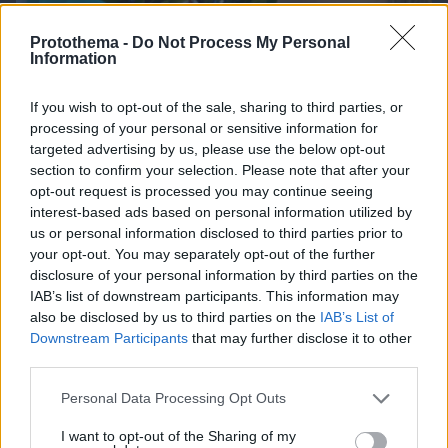
Protothema -
Do Not Process My Personal
Information
If you wish to opt-out of the sale, sharing to third parties, or
processing of your personal or sensitive information for
10.08.2026, 14:01
targeted advertising by us, please use the below opt-out
Η 24χρονη αριστούχος της Ιατρικής Αθηνών, που
section to confirm your selection. Please note that after your
διάβασε τον Ιπποκρατικό Όρκο, μιλά για τον
opt-out request is processed you may continue seeing
«άριστο γιατρό»
interest-based ads based on personal information utilized by
us or personal information disclosed to third parties prior to
your opt-out. You may separately opt-out of the further
disclosure of your personal information by third parties on the
IAB’s list of downstream participants. This information may
also be disclosed by us to third parties on the
IAB’s List of
Downstream Participants
that may further disclose it to other
third parties.
Please note that this website/app uses one or more Google
Personal Data Processing Opt Outs
services and may gather and store information including but
not limited to your visit or usage behaviour. You may click to
I want to opt-out of the Sharing of my