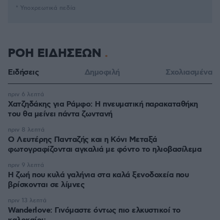
* Υποχρεωτικά πεδία
ΡΟΗ ΕΙΔΗΣΕΩΝ
Ειδήσεις
Δημοφιλή
Σχολιασμένα
πριν 6 λεπτά
Χατζηδάκης για Ράμφο: Η πνευματική παρακαταθήκη
του θα μείνει πάντα ζωντανή
πριν 8 λεπτά
Ο Λευτέρης Πανταζής και η Κόνι Μεταξά
φωτογραφίζονται αγκαλιά με φόντο το ηλιοβασίλεμα
πριν 9 λεπτά
Η ζωή που κυλά γαλήνια στα καλά ξενοδοχεία που
βρίσκονται σε λίμνες
πριν 13 λεπτά
Wanderlove: Γινόμαστε όντως πιο ελκυστικοί το