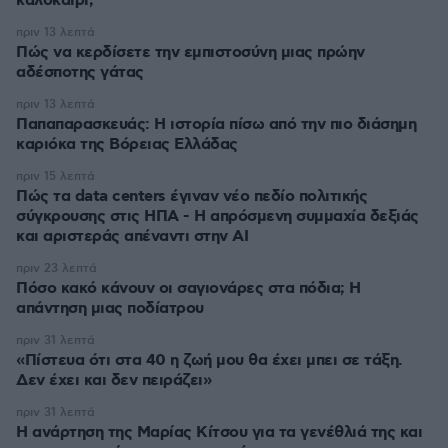
καλοκαίρι;
πριν 13 λεπτά
Πώς να κερδίσετε την εμπιστοσύνη μιας πρώην
αδέσποτης γάτας
πριν 13 λεπτά
Παπαπαρασκευάς: Η ιστορία πίσω από την πιο διάσημη
καριόκα της Βόρειας Ελλάδας
πριν 15 λεπτά
Πώς τα data centers έγιναν νέο πεδίο πολιτικής
σύγκρουσης στις ΗΠΑ - Η απρόσμενη συμμαχία δεξιάς
και αριστεράς απέναντι στην AI
πριν 23 λεπτά
Πόσο κακό κάνουν οι σαγιονάρες στα πόδια; Η
απάντηση μιας ποδίατρου
πριν 31 λεπτά
«Πίστευα ότι στα 40 η ζωή μου θα έχει μπει σε τάξη.
Δεν έχει και δεν πειράζει»
πριν 31 λεπτά
Η ανάρτηση της Μαρίας Κίτσου για τα γενέθλιά της και