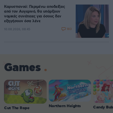
Καρυστιανού: Περιμένω αποδείξεις
από τον Αυγερινό, θα υπάρξουν
νομικές συνέπειες για όσους δεν
εξηγήσουν όσα λένε
183
10.08.2026, 08:45
Games
Northern Heights
Candy Bub
Cut The Rope