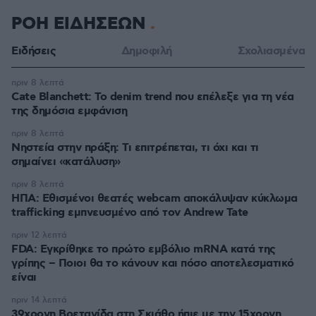
ΡΟΗ ΕΙΔΗΣΕΩΝ
Ειδήσεις
Δημοφιλή
Σχολιασμένα
πριν 8 λεπτά
Cate Blanchett: Το denim trend που επέλεξε για τη νέα
της δημόσια εμφάνιση
πριν 8 λεπτά
Νηστεία στην πράξη: Τι επιτρέπεται, τι όχι και τι
σημαίνει «κατάλυση»
πριν 8 λεπτά
ΗΠΑ: Εθισμένοι θεατές webcam αποκάλυψαν κύκλωμα
trafficking εμπνευσμένο από τον Andrew Tate
πριν 12 λεπτά
FDA: Εγκρίθηκε το πρώτο εμβόλιο mRNA κατά της
γρίπης – Ποιοι θα το κάνουν και πόσο αποτελεσματικό
είναι
πριν 14 λεπτά
39χρονη Βρετανίδα στη Σκιάθο ήπιε με την 15χρονη