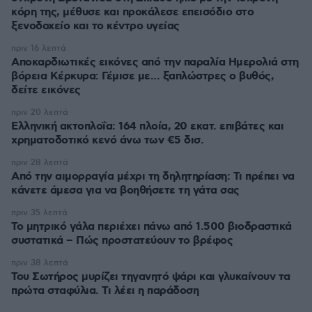
κόρη της, μέθυσε και προκάλεσε επεισόδιο στο
ξενοδοχείο και το κέντρο υγείας
πριν 16 λεπτά
Αποκαρδιωτικές εικόνες από την παραλία Ημερολιά στη
βόρεια Κέρκυρα: Γέμισε με... ξαπλώστρες ο βυθός,
δείτε εικόνες
πριν 20 λεπτά
Ελληνική ακτοπλοΐα: 164 πλοία, 20 εκατ. επιβάτες και
χρηματοδοτικό κενό άνω των €5 δισ.
πριν 28 λεπτά
Από την αιμορραγία μέχρι τη δηλητηρίαση: Τι πρέπει να
κάνετε άμεσα για να βοηθήσετε τη γάτα σας
πριν 35 λεπτά
Το μητρικό γάλα περιέχει πάνω από 1.500 βιοδραστικά
συστατικά – Πώς προστατεύουν το βρέφος
πριν 38 λεπτά
Του Σωτήρος μυρίζει τηγανητό ψάρι και γλυκαίνουν τα
πρώτα σταφύλια. Τι λέει η παράδοση