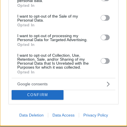
personal data.
grant or deny consent to Google and its third-party tags to
Opted In
use your data for below specified purposes in below Google
consent section.
I want to opt-out of the Sale of my
Personal Data.
Opted In
I want to opt-out of processing my
Personal Data for Targeted Advertising.
Opted In
I want to opt-out of Collection, Use,
Retention, Sale, and/or Sharing of my
30.07.2026, 09:33
Personal Data that Is Unrelated with the
Το DEI College παρουσιάζει τη Sophia. Την πρώτη 24/7
Purposes for which it was collected.
βοηθό AI που αλλάζει τον τρόπο με τον οποίο μαθαίνουν οι
Opted In
φοιτητές
Google consents
03.08.2026, 10:56
CONFIRM
Η Smart φοιτητική κατοικία στην καρδιά της Αθήνας
29.07.2026, 09:39
Data Deletion
Data Access
Privacy Policy
Διασκεδάζουμε υπεύθυνα, επιστρέφουμε με ασφάλεια