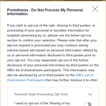
Protothema -
Do Not Process My Personal
Information
26.04.2023, 16:14
If you wish to opt-out of the sale, sharing to third parties, or
«Μην με πιάνεις στο στόμα σου» - Κόντρα Ολίβια Γουάιλντ
processing of your personal or sensitive information for
με Ραταϊκόφσκι για τον Χάρι Στάιλς
targeted advertising by us, please use the below opt-out
section to confirm your selection. Please note that after your
opt-out request is processed you may continue seeing
Thema Insights
interest-based ads based on personal information utilized by
us or personal information disclosed to third parties prior to
your opt-out. You may separately opt-out of the further
disclosure of your personal information by third parties on the
IAB’s list of downstream participants. This information may
also be disclosed by us to third parties on the
IAB’s List of
Downstream Participants
that may further disclose it to other
third parties.
Please note that this website/app uses one or more Google
Personal Data Processing Opt Outs
services and may gather and store information including but
not limited to your visit or usage behaviour. You may click to
I want to opt-out of the Sharing of my