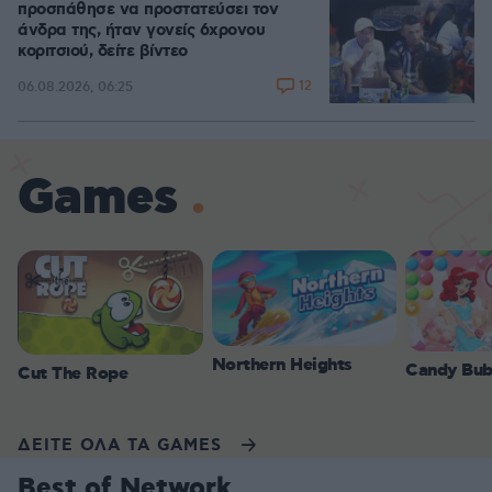
προσπάθησε να προστατεύσει τον
άνδρα της, ήταν γονείς 6χρονου
κοριτσιού, δείτε βίντεο
12
06.08.2026, 06:25
Games
Northern Heights
Candy Bub
Cut The Rope
ΔΕΙΤΕ ΟΛΑ ΤΑ GAMES
Best of Network