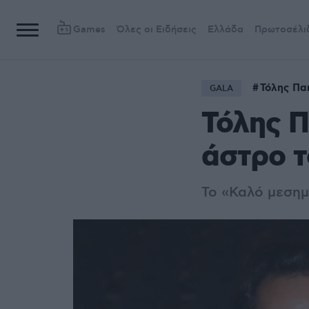
Games
Όλες οι Ειδήσεις
Ελλάδα
Πρωτοσέλι
Τόλης Πα
GALA
Τόλης Π
άστρο τ
Το «Καλό μεσημ