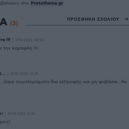
Protothema.gr
μβαίνουν, στο
ΙΑ
ΠΡΟΣΘΗΚΗ ΣΧΟΛΙΟΥ
(3)
α !!!
27.10.2023, 00:33
 την καραφλη !!!
...
26.10.2023, 16:35
...πάρε συμπληρώματα δια (σ)τροφής και μη φοβάσαι...θα
ει
26.10.2023, 11:33
ρεις!