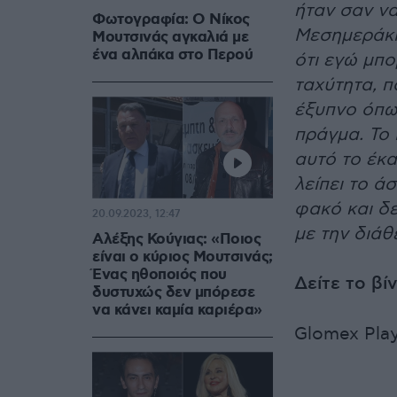
ήταν σαν να
Φωτογραφία: Ο Νίκος
Μεσημεράκι
Μουτσινάς αγκαλιά με
ένα αλπάκα στο Περού
ότι εγώ μπο
ταχύτητα, 
έξυπνο όπως
πράγμα. Το
αυτό το έκ
λείπει το ά
φακό και δε
20.09.2023, 12:47
με την διάθ
Αλέξης Κούγιας: «Ποιος
είναι ο κύριος Μουτσινάς;
Ένας ηθοποιός που
Δείτε το βί
δυστυχώς δεν μπόρεσε
να κάνει καμία καριέρα»
Glomex Pla