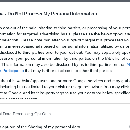
έχεια πρόσθεσε: «
Το κενό που άφησε ο Νίκος
ma -
Do Not Process My Personal Information
 να μείνει και κενό. Είδα το πρώτο επεισόδιο
ής της Κατερίνας Ζαρίφη στο web το βράδυ
to opt-out of the sale, sharing to third parties, or processing of your per
formation for targeted advertising by us, please use the below opt-out s
κετά αμήχανο. Αυτή είναι η αλήθεια. Δηλαδή
r selection. Please note that after your opt-out request is processed y
ι ίδιοι το ξέρουν, επαγγελματίες είναι όλοι,
eing interest-based ads based on personal information utilized by us or
τίποτα που ήρθαν τώρα ξαφνικά από αλλού…
disclosed to third parties prior to your opt-out. You may separately opt-
losure of your personal information by third parties on the IAB’s list of
άβολο, δεν μπορώ να πω ψέματα. Ελπίζω όμω
. This information may also be disclosed by us to third parties on the
IA
 γιατί ξεκίνησαν τώρα σε κάτι που δεν το
Participants
that may further disclose it to other third parties.
 και οι ίδιοι. Θεωρώ ότι πρέπει να αφήσουν
 that this website/app uses one or more Google services and may gath
α λίγο πιο ελεύθερη και θα αφήσω λίγο χρόνο
including but not limited to your visit or usage behaviour. You may click 
 θέλω να το δω σε δυο εβδομάδες από τώρα
 to Google and its third-party tags to use your data for below specifi
ogle consent section.
ι».
l Data Processing Opt Outs
ες: NDPPHOTO
o opt-out of the Sharing of my personal data.