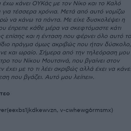
 έχω κάνει ΟΥΚάς με τον Νίκο και το Καλό
 για τέσσερα χρόνια. Μετά από αυτό νομίζω
ρώ να κάνω τα πάντα. Με είχε δυσκολέψει η
που έπρεπε κάθε μέρα να σκεφτόμαστε κάτι
 επίσης και η ένταση που φέρνει όλο αυτό τ
 ίδιο πράγμα όμως ακριβώς που ήταν δύσκολο,
ανε και ωραίο. Σήμερα από την τηλεόραση μου
στρο του Νίκου Μουτσινά, που βγαίνει στον
ν έχει με το τι λέει ακριβώς αλλά έχει να κάνε
εση που βγάζει. Αυτό μου λείπει».
ντεο
yer(eexbs1jkdkewvzn, v-cwhewg6rmsmx)