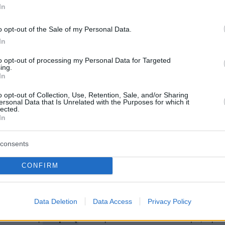
ήμερα:
In
o opt-out of the Sale of my Personal Data.
στον ΣΥΡΙΖΑ πριν το σημερινό Εκτελεστικό
In
ι συζήτησαν οι ομάδες Αχτσιόγλου, Παππά
to opt-out of processing my Personal Data for Targeted
ing.
της ΝΔ στη δημοσκόπηση της GPO - «Nτέρμπι
In
ΟΚ για τη δεύτερη θέση
o opt-out of Collection, Use, Retention, Sale, and/or Sharing
ersonal Data that Is Unrelated with the Purposes for which it
lected.
In
» Ισραήλ με Ερντογάν και Γκουτέρες -
νος ο Νετανιάχου για χερσαία εισβολή στη
consents
CONFIRM
protothema.gr στο Google News
το
και μάθετε πρώτοι
εις
Data Deletion
Data Access
Privacy Policy
Ειδήσεις
 τελευταίες
από την Ελλάδα και τον Κόσμο, τη