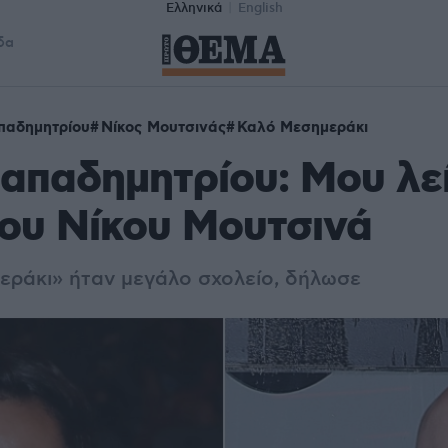
Ελληνικά
English
δα
παδημητρίου
Νίκος Μουτσινάς
Καλό Μεσημεράκι
απαδημητρίου: Μου λεί
ου Νίκου Μουτσινά
εράκι» ήταν μεγάλο σχολείο, δήλωσε