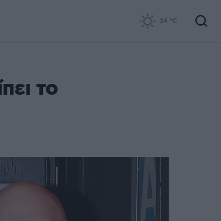
34
°C
πει το