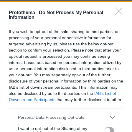
Βάνια αναζητά εργασία
Protothema -
Do Not Process My Personal
Information
If you wish to opt-out of the sale, sharing to third parties, or
processing of your personal or sensitive information for
targeted advertising by us, please use the below opt-out
section to confirm your selection. Please note that after your
opt-out request is processed you may continue seeing
interest-based ads based on personal information utilized by
us or personal information disclosed to third parties prior to
your opt-out. You may separately opt-out of the further
disclosure of your personal information by third parties on the
IAB’s list of downstream participants. This information may
also be disclosed by us to third parties on the
IAB’s List of
Downstream Participants
that may further disclose it to other
third parties.
Please note that this website/app uses one or more Google
Personal Data Processing Opt Outs
services and may gather and store information including but
not limited to your visit or usage behaviour. You may click to
I want to opt-out of the Sharing of my