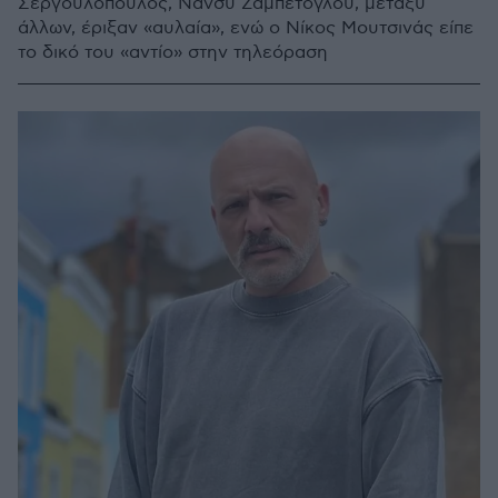
Σεργουλόπουλος, Νάνσυ Ζαμπέτογλου, μεταξύ
άλλων, έριξαν «αυλαία», ενώ ο Νίκος Μουτσινάς είπε
το δικό του «αντίο» στην τηλεόραση