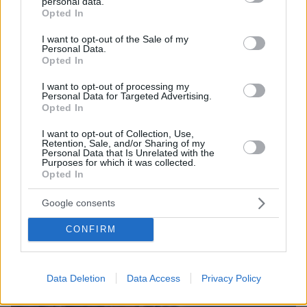
personal data.
grant or deny consent to Google and its third-party tags to
Opted In
use your data for below specified purposes in below Google
consent section.
5
08.03.2023, 07:07
I want to opt-out of the Sale of my
Personal Data.
Η Κατερίνα Καινούργιου «ρίχνει τα βέλη της» στον Νίκο
Opted In
Μουτσινά: «Τρομερή κακία και τοξικότητα»
«Τρομερή κακία και τοξικότητα από το
I want to opt-out of processing my
Personal Data for Targeted Advertising.
#kalomesimeraki, κακό μοντάζ αυτών που είπα… και
Opted In
λυπάμαι για ανθρώπους που γνωρίζω χρόνια», είπε η
παρουσιάστρια
I want to opt-out of Collection, Use,
Retention, Sale, and/or Sharing of my
Personal Data that Is Unrelated with the
Purposes for which it was collected.
Opted In
Google consents
CONFIRM
Data Deletion
Data Access
Privacy Policy