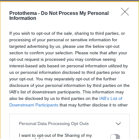
του Ερυθρού Σταυρού, την άρπαξε από τα μαλλιά
και τη χτύπησε σε πόρτες - Τι καταγγέλλει η
Protothema -
Do Not Process My Personal
ΠΟΕΔΗΝ
Information
If you wish to opt-out of the sale, sharing to third parties, or
processing of your personal or sensitive information for
targeted advertising by us, please use the below opt-out
section to confirm your selection. Please note that after your
opt-out request is processed you may continue seeing
interest-based ads based on personal information utilized by
us or personal information disclosed to third parties prior to
your opt-out. You may separately opt-out of the further
disclosure of your personal information by third parties on the
IAB’s list of downstream participants. This information may
also be disclosed by us to third parties on the
IAB’s List of
Downstream Participants
that may further disclose it to other
third parties.
Please note that this website/app uses one or more Google
Personal Data Processing Opt Outs
services and may gather and store information including but
not limited to your visit or usage behaviour. You may click to
I want to opt-out of the Sharing of my