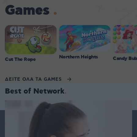
Games
Northern Heights
Candy Bub
Cut The Rope
ΔΕΙΤΕ ΟΛΑ ΤΑ GAMES
Best of Network