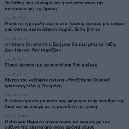
Το λάθος που κάνουμε και η ντομάτα χάνει την
αντικαρκινική της δράση
πριν 10 λεπτά
Μαίνεται η μεγάλη φωτιά στα Τίρανα, έφτασε μία ανάσα
από σπίτια, εκκενώθηκαν χωριά, δείτε βίντεο
πριν 10 λεπτά
«Πίστευα ότι στα 40 η ζωή μου θα έχει μπει σε τάξη.
Δεν έχει και δεν πειράζει»
πριν 10 λεπτά
Γλυκό ψυγείου με φρυγανιά και δύο κρέμες
πριν 15 λεπτά
Βίντεο του «εξαφανισμένου» Μοτζτάμπα Χαμενεΐ
προαναγγέλλει η Τεχεράνη
πριν 21 λεπτά
3 ενδιαφέροντα μουσεία μας φέρνουν στην ύπαιθρο της
Χίου και σε επαφή με τη μοναδική της φύση
πριν 22 λεπτά
Η Βανέσα Παραντί ανακοίνωσε ότι χώρισε με τον
σύζυγό της έπειτα από οκτώ χρόνια γάμου