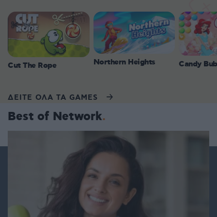
Northern Heights
Candy Bub
Cut The Rope
ΔΕΙΤΕ ΟΛΑ ΤΑ GAMES
Best of Network