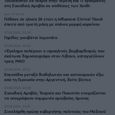
Τουλάχιστον 58 νεκροί στην Υεμένη και 11 τραυματίες
στη Σαουδική Αραβία σε επιθέσεις των Χούθι
πριν 31 λεπτά
Πέθανε σε ηλικία 26 ετών η influencer Σίντνεϊ Τάουλ
έπειτα από τριετή μάχη με σπάνια μορφή καρκίνου
07.08.2026, 05:00
Γαρίδες γιουβέτσι λεμονάτο
07.08.2026, 04:54
«Έγκλημα πολέμου» ο ισραηλινός βομβαρδισμός που
σκότωσε δημοσιογράφο στον Λίβανο, καταγγέλλουν
τρεις ΜΚΟ
07.08.2026, 04:13
Επεισόδια μεταξύ διαδηλωτών και αστυνομικών έξω
από τη Γερουσία στην Αργεντινή, δείτε βίντεο
07.08.2026, 03:38
Σαουδική Αραβία, Τουρκία και Πακιστάν ετοιμάζονται
να υπογράψουν συμφωνία αμοιβαίας άμυνας
07.08.2026, 03:01
Συνελήφθη πρώην κυβερνήτης πολιτείας του Μεξικού