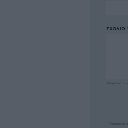
ΣΧΌΛΙΟ 
Απομένουν
* Υποχρεωτι