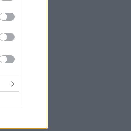
με
με
ης