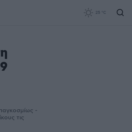
25
°C
τη
19
παγκοσμίως -
κους τις