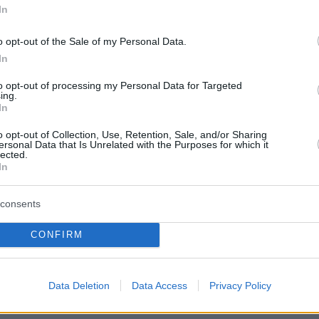
τά μέσο όρο 24,09 θανάτους ανά 100.000
In
ς τελευταίες 14 ημέρες, το υψηλότερο ποσοστό
o opt-out of the Sale of my Personal Data.
ακολουθούν η γειτονική Τσεχική Δημοκρατία, 
In
2 θανάτων ανά 100.000 κατοίκους, σύμφωνα 
του Γαλλικού Πρακτορείου.
to opt-out of processing my Personal Data for Targeted
ing.
In
ερα:
o opt-out of Collection, Use, Retention, Sale, and/or Sharing
ersonal Data that Is Unrelated with the Purposes for which it
lected.
Διαδήλωσαν έξω από το ΡΙΚ για το «El Diablo»
In
Αγαπάμε τον Χριστό»
consents
ιτζ ντύθηκε... 5η φορά γαμπρός στο πλευρό τ
CONFIRM
ής του - Δείτε φωτογραφίες
Data Deletion
Data Access
Privacy Policy
protothema.gr στο Google News
ο
και μάθετε πρώτοι όλες