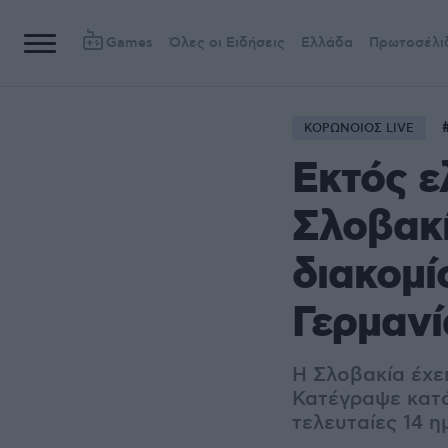
Games
Όλες οι Ειδήσεις
Ελλάδα
Πρωτοσέλι
ΚΟΡΩΝΟΙΟΣ LIVE
Εκτός ε
Σλοβακί
διακομί
Γερμανί
Η Σλοβακία έχε
Κατέγραψε κατά
τελευταίες 14 η