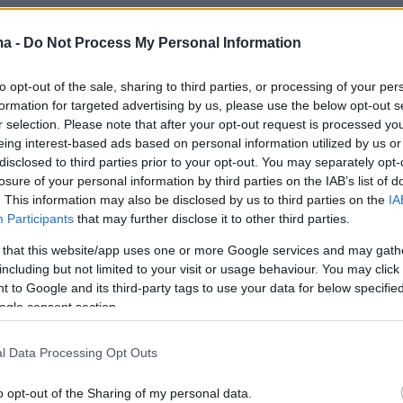
η Μπρατισλάβα, η Πολωνία και η Γερμανία
ma -
Do Not Process My Personal Information
ρει έως σήμερα δέκα νοσοκομειακά κρεβάτια
 Σλοβάκο ασθενή.
to opt-out of the sale, sharing to third parties, or processing of your per
formation for targeted advertising by us, please use the below opt-out s
r selection. Please note that after your opt-out request is processed y
ιμένει επίσης σήμα από τις τσεχικές αρχές γι
eing interest-based ads based on personal information utilized by us or
αν πρώτο ασθενή από αυτή τη χώρα, πρόσθεσ
disclosed to third parties prior to your opt-out. You may separately opt-
 Κράσκα.
losure of your personal information by third parties on the IAB’s list of
. This information may also be disclosed by us to third parties on the
IA
Participants
that may further disclose it to other third parties.
 that this website/app uses one or more Google services and may gath
ον Πολωνό αξιωματούχο, οι ασθενείς που
including but not limited to your visit or usage behaviour. You may click 
 από τη Μπρατισλάβα και την Πράγα είναι
 to Google and its third-party tags to use your data for below specifi
"μάλλον σοβαρή κατάσταση", που χρειάζεται ν
ogle consent section.
πνευστήρες.
l Data Processing Opt Outs
χώρα της ΕΕ με 5,4 εκατομμύρια κατοίκους,
o opt-out of the Sharing of my personal data.