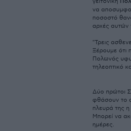
γειτονική
Πολ
να αποσυμφο
ποσοστό θανά
αρχές αυτών 
"Τρεις ασθεν
Ξέρουμε ότι 
Πολωνός υφυ
τηλεοπτικό κ
Δύο πρώτοι Σ
φθάσουν το 
πλευρά της η
Μπορεί να ακ
ημέρες.