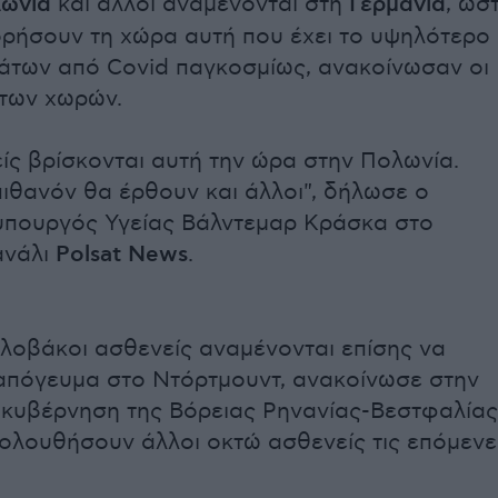
ωνία
και άλλοι αναμένονται στη
Γερμανία
, ώσ
ρήσουν τη χώρα αυτή που έχει το υψηλότερο
των από Covid παγκοσμίως, ανακοίνωσαν οι
των χωρών.
είς βρίσκονται αυτή την ώρα στην Πολωνία.
πιθανόν θα έρθουν και άλλοι", δήλωσε ο
πουργός Υγείας Βάλντεμαρ Κράσκα στο
ανάλι
Polsat News
.
λοβάκοι ασθενείς αναμένονται επίσης να
απόγευμα στο Ντόρτμουντ, ανακοίνωσε στην
 κυβέρνηση της Βόρειας Ρηνανίας-Βεστφαλίας
ολουθήσουν άλλοι οκτώ ασθενείς τις επόμενε