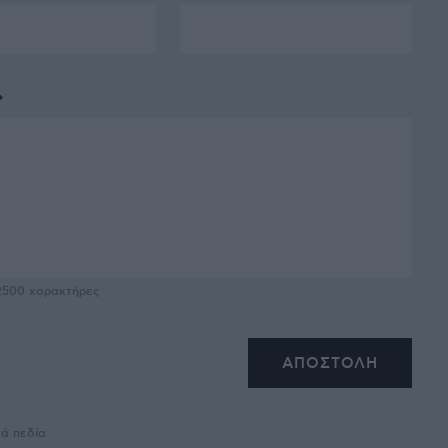
*
2500
χαρακτήρες
κά πεδία