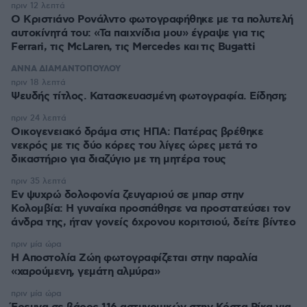
πριν 12 λεπτά
Ο Κριστιάνο Ρονάλντο φωτογραφήθηκε με τα πολυτελή
αυτοκίνητά του: «Τα παιχνίδια μου» έγραψε για τις
Ferrari, τις McLaren, τις Mercedes και τις Bugatti
ΑΝΝΑ ΔΙΑΜΑΝΤΟΠΟΥΛΟΥ
πριν 18 λεπτά
Ψευδής τίτλος. Κατασκευασμένη φωτογραφία. Είδηση;
πριν 24 λεπτά
Οικογενειακό δράμα στις ΗΠΑ: Πατέρας βρέθηκε
νεκρός με τις δύο κόρες του λίγες ώρες μετά το
δικαστήριο για διαζύγιο με τη μητέρα τους
πριν 35 λεπτά
Εν ψυχρώ δολοφονία ζευγαριού σε μπαρ στην
Κολομβία: Η γυναίκα προσπάθησε να προστατεύσει τον
άνδρα της, ήταν γονείς 6χρονου κοριτσιού, δείτε βίντεο
πριν μία ώρα
H Αποστολία Ζώη φωτογραφίζεται στην παραλία
«χαρούμενη, γεμάτη αλμύρα»
πριν μία ώρα