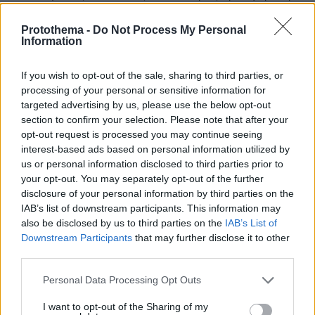
πλατφόρμα μας.
Protothema -
Do Not Process My Personal
ΑΠΑΝΤΗΣΗ
Information
Vasilis UK
If you wish to opt-out of the sale, sharing to third parties, or
10.05.2026, 21:00
processing of your personal or sensitive information for
Για να τους δώσει ο ίδιος τους ο πατέρας φαντάσου
targeted advertising by us, please use the below opt-out
πόσα λεφτά του είχαν φάει...
section to confirm your selection. Please note that after your
opt-out request is processed you may continue seeing
ΑΠΑΝΤΗΣΗ
interest-based ads based on personal information utilized by
us or personal information disclosed to third parties prior to
your opt-out. You may separately opt-out of the further
Φέυνμαν
disclosure of your personal information by third parties on the
10.05.2026, 20:48
IAB’s list of downstream participants. This information may
Στην αρχή νόμιζα ότι διαφώνισαν σε επιστημονικό
also be disclosed by us to third parties on the
IAB’s List of
ζήτημα. Μετά είδα ότι ήταν οπαδοί της ιταλικής
Downstream Participants
that may further disclose it to other
ομάδας.
third parties.
ΑΠΑΝΤΗΣΗ
Please note that this website/app uses one or more Google
Personal Data Processing Opt Outs
services and may gather and store information including but
Βαγγελης
not limited to your visit or usage behaviour. You may click to
I want to opt-out of the Sharing of my