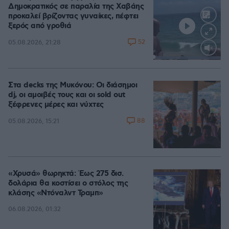
Δημοκρατικός σε παραλία της Χαβάης
προκαλεί βρίζοντας γυναίκες, πέφτει
ξερός από γροθιά
52
05.08.2026, 21:28
Loaded
:
100.00%
Στα decks της Μυκόνου: Οι διάσημοι
dj, οι αμοιβές τους και οι sold out
ξέφρενες μέρες και νύχτες
88
05.08.2026, 15:21
«Χρυσά» θωρηκτά: Έως 275 δισ.
δολάρια θα κοστίσει ο στόλος της
κλάσης «Ντόναλντ Τραμπ»
06.08.2026, 01:32