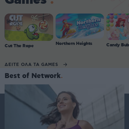
Games
Northern Heights
Candy Bub
Cut The Rope
ΔΕΙΤΕ ΟΛΑ ΤΑ GAMES
Best of Network