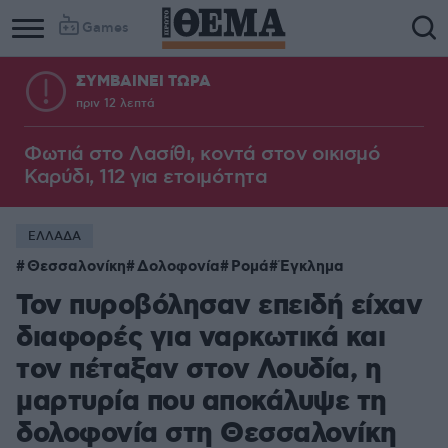
Games
ΣΥΜΒΑΙΝΕΙ ΤΩΡΑ
πριν 12 λεπτά
Φωτιά στο Λασίθι, κοντά στον οικισμό
Καρύδι, 112 για ετοιμότητα
ΕΛΛΑΔΑ
Θεσσαλονίκη
Δολοφονία
Ρομά
Έγκλημα
Τον πυροβόλησαν επειδή είχαν
διαφορές για ναρκωτικά και
τον πέταξαν στον Λουδία, η
μαρτυρία που αποκάλυψε τη
δολοφονία στη Θεσσαλονίκη