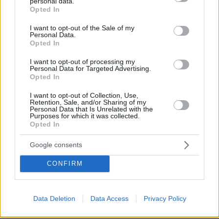
personal data.
10.05.2026, 18:39
grant or deny consent to Google and its third-party tags to
Opted In
κανενα ελεος απο την δικαιοσυνη για τα κτηνη
use your data for below specified purposes in below Google
consent section.
I want to opt-out of the Sale of my
ΑΠΑΝΤΗΣΗ
Personal Data.
Opted In
I want to opt-out of processing my
Personal Data for Targeted Advertising.
Opted In
nick
10.05.2026, 18:05
I want to opt-out of Collection, Use,
Μετά το ανάχωμα στο ποτάμι μπορεις να βρεις τα
Retention, Sale, and/or Sharing of my
Personal Data that Is Unrelated with the
πάντα από πτώματα ζώων, πουλιών μέχρι διαλυμένα
Purposes for which it was collected.
κλεμμένα αυτοκίνητα, τώρα βρίσκεις κι ανθρώπινα
Opted In
πτώματα, άλλαξε πίστα το έγκλημα ευτυχώς η
Ασφάλεια στην πόλη κάνει καλή δουλειά.
Google consents
ΑΠΑΝΤΗΣΗ
CONFIRM
Georg
10.05.2026, 17:27
Data Deletion
Data Access
Privacy Policy
Καληνύχτα Ελλάδα της εγκληματικότητας!