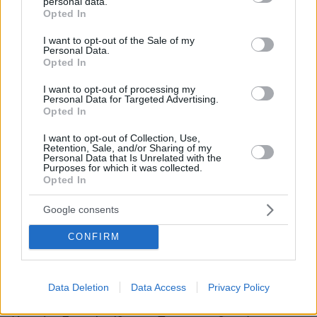
personal data.
grant or deny consent to Google and its third-party tags to
Opted In
use your data for below specified purposes in below Google
Θερμοκρασία: Από 23 έως 31 βαθμούς Κελσίου.
consent section.
I want to opt-out of the Sale of my
Στην Κρήτη η μέγιστη θα φθάσει τους 33 με 34
Personal Data.
Opted In
βαθμούς και στη νότια Κρήτη τοπικά τους 36
βαθμούς Κελσίου.
I want to opt-out of processing my
Personal Data for Targeted Advertising.
Opted In
ΝΗΣΙΑ ΑΝΑΤΟΛΙΚΟΥ ΑΙΓΑΙΟΥ – ΔΩΔΕΚΑΝΗΣΑ
I want to opt-out of Collection, Use,
Retention, Sale, and/or Sharing of my
Καιρός: Αίθριος.
Personal Data that Is Unrelated with the
Purposes for which it was collected.
Opted In
Άνεμοι: Από βόρειες διευθύνσεις 4 με 6, στα
Google consents
βόρεια πρόσκαιρα τοπικά 7 μποφόρ.
CONFIRM
Θερμοκρασία: Από 23 έως 35 με 36 βαθμούς
Κελσίου.
Data Deletion
Data Access
Privacy Policy
ΘΕΣΣΑΛΙΑ