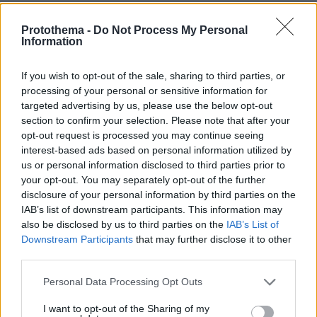
Καιρός: Γενικά αίθριος. Τις μεσημβρινές –
Protothema -
Do Not Process My Personal
απογευματινές ώρες θα αναπτυχθούν τοπικές
Information
νεφώσεις στα ορεινά.
If you wish to opt-out of the sale, sharing to third parties, or
Άνεμοι: Από βόρειες διευθύνσεις 3 με 5, στα
processing of your personal or sensitive information for
ανατολικά της ανατολικής Στερεάς τοπικά 6
targeted advertising by us, please use the below opt-out
section to confirm your selection. Please note that after your
μποφόρ.
opt-out request is processed you may continue seeing
interest-based ads based on personal information utilized by
Θερμοκρασία: Από 22 έως 36 με 37 και στην
us or personal information disclosed to third parties prior to
ανατολική Στερεά και ανατολική Πελοπόννησο
your opt-out. You may separately opt-out of the further
disclosure of your personal information by third parties on the
τοπικά έως 38 βαθμούς Κελσίου.
IAB’s list of downstream participants. This information may
also be disclosed by us to third parties on the
IAB’s List of
ΚΥΚΛΑΔΕΣ, ΚΡΗΤΗ
Downstream Participants
that may further disclose it to other
Καιρός: Αίθριος.
third parties.
Please note that this website/app uses one or more Google
Personal Data Processing Opt Outs
Άνεμοι: Βόρειοι βορειοδυτικοί 4 με 6, στις
services and may gather and store information including but
Κυκλάδες τοπικά 7 μποφόρ.
not limited to your visit or usage behaviour. You may click to
I want to opt-out of the Sharing of my