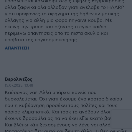
προBλεπεται καλοκαιρι χωρις υψηλες θερμοκρασιες
αλλα ξαφνικα ολα αλλαξαν γιατι ανελαβε το ΗΑARP
γιατι προφανως το αφηγημα της δηθεν κλιματικης
αλλαγης για αλλη μια φορα πηγαινε κουβα. Με
εκεινη την τρυπα του οζοντος τι εγινε παιδια,
περιμενω απαντησεις απο τα πιστα σκυλια και
προβατα της παγκοσμιοποιησης.
ΑΠΑΝΤΗΣΗ
Βερολινέζος
15.07.2025, 13:48
Καύσονας ναι! Αλλά υπάρχει κανείς που
δυσκολεύεται; Όχι γιατί έχουμε ένα κρατος δικαίου
που η κυβέρνηση προσέχει τους πολίτες και τους
χάρισε κλιματιστικό. Και τσακ το ανάβουν όλοι κι
έχουνε δροσούλα ας πα να έχει έξω εκατό βαθμούς!
Και βλέπω κάτι ξεχασμένους να λένε ναι αλλά ο
Μητσοτάκης δεν αυτό και δεν το άλλο. Τι θες ρε φίλε