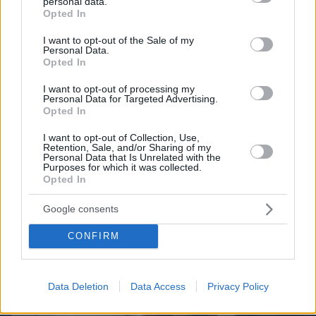
Games
personal data.
grant or deny consent to Google and its third-party tags to
Opted In
use your data for below specified purposes in below Google
consent section.
I want to opt-out of the Sale of my
Personal Data.
Opted In
I want to opt-out of processing my
Personal Data for Targeted Advertising.
Opted In
Northern Heights
Candy Bub
Cut The Rope
I want to opt-out of Collection, Use,
Retention, Sale, and/or Sharing of my
Personal Data that Is Unrelated with the
Purposes for which it was collected.
ΔΕΙΤΕ ΟΛΑ ΤΑ GAMES
Opted In
Best of Network
Google consents
CONFIRM
Data Deletion
Data Access
Privacy Policy