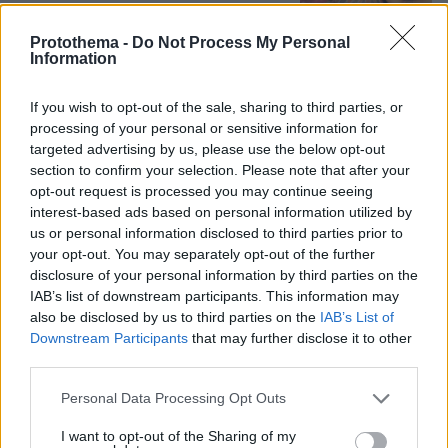
16
07.08.2026, 10:55
Protothema -
Do Not Process My Personal
Information
Βόρεια Εύβοια: Οι 14 λίμνες που
γεννήθηκαν από εγκαταλελειμμένα
If you wish to opt-out of the sale, sharing to third parties, or
μεταλλεία δημιουργώντας ένα
processing of your personal or sensitive information for
μοναδικό οικοσύστημα, δείτε
targeted advertising by us, please use the below opt-out
αεροφωτογραφίες
section to confirm your selection. Please note that after your
39
07.08.2026, 15:58
opt-out request is processed you may continue seeing
interest-based ads based on personal information utilized by
us or personal information disclosed to third parties prior to
Η Μαρίνα Βερνίκου έπιασε
your opt-out. You may separately opt-out of the further
λαγοκέφαλο: Δεν υπάρχει κανένας
disclosure of your personal information by third parties on the
λόγος να φοβόμαστε ή να
IAB’s list of downstream participants. This information may
αποφεύγουμε τη θάλασσα, λέει
also be disclosed by us to third parties on the
IAB’s List of
Downstream Participants
that may further disclose it to other
21
07.08.2026, 18:13
third parties.
Please note that this website/app uses one or more Google
Personal Data Processing Opt Outs
services and may gather and store information including but
not limited to your visit or usage behaviour. You may click to
I want to opt-out of the Sharing of my