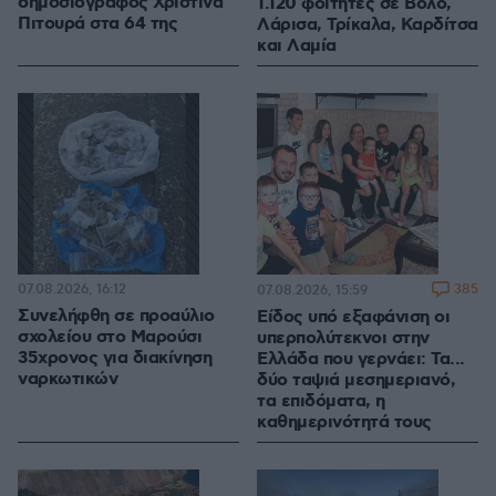
δημοσιογράφος Χριστίνα
1.120 φοιτητές σε Βόλο,
Πιτουρά στα 64 της
Λάρισα, Τρίκαλα, Καρδίτσα
και Λαμία
07.08.2026, 16:12
385
07.08.2026, 15:59
Συνελήφθη σε προαύλιο
Είδος υπό εξαφάνιση οι
σχολείου στο Μαρούσι
υπερπολύτεκνοι στην
35χρονος για διακίνηση
Ελλάδα που γερνάει: Τα...
ναρκωτικών
δύο ταψιά μεσημεριανό,
τα επιδόματα, η
καθημερινότητά τους