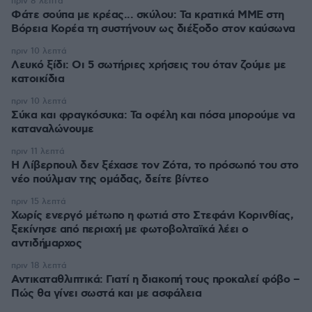
πριν 8 λεπτά
Φάτε σούπα με κρέας... σκύλου: Τα κρατικά ΜΜΕ στη
Βόρεια Κορέα τη συστήνουν ως διέξοδο στον καύσωνα
πριν 10 λεπτά
Λευκό ξίδι: Οι 5 σωτήριες χρήσεις του όταν ζούμε με
κατοικίδια
πριν 10 λεπτά
Σύκα και φραγκόσυκα: Τα οφέλη και πόσα μπορούμε να
καταναλώνουμε
πριν 11 λεπτά
Η Λίβερπουλ δεν ξέχασε τον Ζότα, το πρόσωπό του στο
νέο πούλμαν της ομάδας, δείτε βίντεο
πριν 15 λεπτά
Χωρίς ενεργό μέτωπο η φωτιά στο Στεφάνι Κορινθίας,
ξεκίνησε από περιοχή με φωτοβολταϊκά λέει ο
αντιδήμαρχος
πριν 18 λεπτά
Αντικαταθλιπτικά: Γιατί η διακοπή τους προκαλεί φόβο –
Πώς θα γίνει σωστά και με ασφάλεια