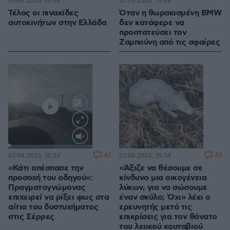
07.08.2026, 19:08
07.08.2026, 19:08
Τέλος οι πινακίδες
Όταν η θωρακισμένη BMW
αυτοκινήτων στην Ελλάδα
δεν κατάφερε να
προστατεύσει τον
Ζαμπούνη από τις σφαίρες
Loaded
:
100.00%
42
33
07.08.2026, 18:54
07.08.2026, 18:54
«Κάτι απέσπασε την
«Άξιζε να θέσουμε σε
προσοχή του οδηγού»:
κίνδυνο μια οικογένεια
Πραγματογνώμονας
λύκων, για να σώσουμε
επιχειρεί να ρίξει φως στα
έναν σκύλο; Όχι» λέει ο
αίτια του δυστυχήματος
ερευνητής μετά τις
στις Σέρρες
επικρίσεις για τον θάνατο
του λευκού κουταβιού