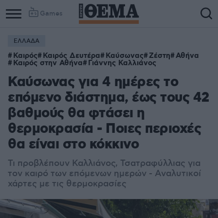
Games
ΕΛΛΑΔΑ
Column
Column
Καιρός
Καιρός Δευτέρα
Καύσωνας
Ζέστη
Αθήνα
1
2
Καιρός στην Αθήνα
Γιάννης Καλλιάνος
Καύσωνας για 4 ημέρες το
επόμενο διάστημα, έως τους 42
βαθμούς θα φτάσει η
θερμοκρασία - Ποιες περιοχές
θα είναι στο κόκκινο
Τι προβλέπουν Καλλιάνος, Τσατραφύλλιας για
τον καιρό των επόμενων ημερών - Αναλυτικοί
χάρτες με τις θερμοκρασίες