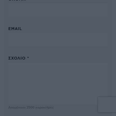
EMAIL
ΣΧΌΛΙΟ *
Απομένουν
2500
χαρακτήρες