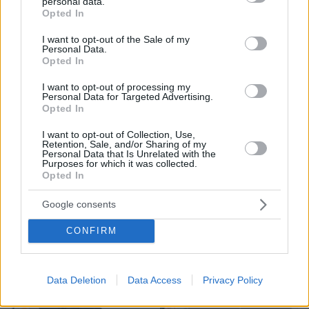
personal data.
grant or deny consent to Google and its third-party tags to
Opted In
use your data for below specified purposes in below Google
Γενικά αίθριος καιρός σε όλη τη χώρα. Οι
consent section.
I want to opt-out of the Sale of my
Personal Data.
άνεμοι θα πνέουν από βόρειες διευθύνσεις 3
Opted In
με 5 και τοπικά στο Αιγαίο 6 μποφόρ.
I want to opt-out of processing my
Personal Data for Targeted Advertising.
Η θερμοκρασία θα σημειώσει άνοδο. Θα
Opted In
φτάσει στα δυτικά και βόρεια ηπειρωτικά, το
I want to opt-out of Collection, Use,
ανατολικό Αιγαίο και τη νότια Κρήτη τους 34 με
Retention, Sale, and/or Sharing of my
Personal Data that Is Unrelated with the
35 βαθμούς, στα ανατολικά ηπειρωτικά τους 36
Purposes for which it was collected.
Opted In
με 37 και στην υπόλοιπη νησιωτική χώρα τους
30 με 33 βαθμούς Κελσίου.
Google consents
CONFIRM
Data Deletion
Data Access
Privacy Policy