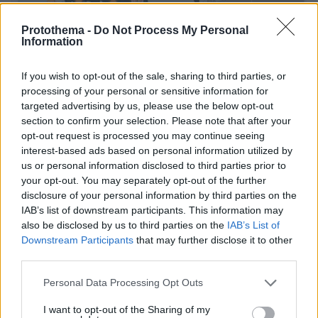
Protothema -
Do Not Process My Personal
Information
If you wish to opt-out of the sale, sharing to third parties, or
processing of your personal or sensitive information for
targeted advertising by us, please use the below opt-out
section to confirm your selection. Please note that after your
opt-out request is processed you may continue seeing
interest-based ads based on personal information utilized by
us or personal information disclosed to third parties prior to
your opt-out. You may separately opt-out of the further
disclosure of your personal information by third parties on the
Η θερμοκρασία θα σημειώσει μικρή άνοδο και
IAB’s list of downstream participants. This information may
θα φτάσει στα ηπειρωτικά τους 32 με 34
also be disclosed by us to third parties on the
IAB’s List of
Downstream Participants
that may further disclose it to other
βαθμούς, τις Κυκλάδες τους 28 με 29 και στην
third parties.
υπόλοιπη νησιωτική χώρα τους 30 με 32 τοπικά
στα Δωδεκάνησα τους 33 βαθμούς Κελσίου.
Please note that this website/app uses one or more Google
Personal Data Processing Opt Outs
services and may gather and store information including but
not limited to your visit or usage behaviour. You may click to
I want to opt-out of the Sharing of my
Πρόγνωση για την Τρίτη 24-06-2025