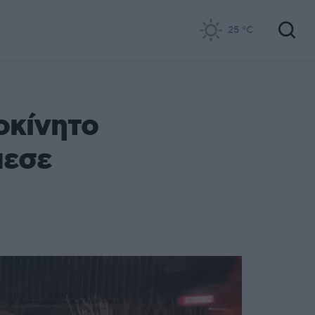
25
°C
οκίνητο
πεσε