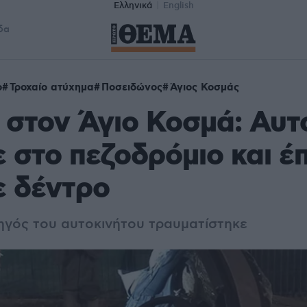
Ελληνικά
English
δα
ο
Τροχαίο ατύχημα
Ποσειδώνος
Άγιος Κοσμάς
 στον Άγιο Κοσμά: Αυτ
 στο πεζοδρόμιο και έ
ε δέντρο
γός του αυτοκινήτου τραυματίστηκε