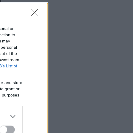
sonal or
ection to
ou may
 personal
out of the
 downstream
B’s List of
er and store
to grant or
ed purposes