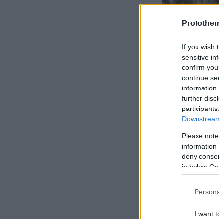
Protothe
If you wish 
sensitive in
confirm you
continue se
information 
further disc
participants
Downstream 
Please note
information 
deny consent
in below Go
Persona
I want t