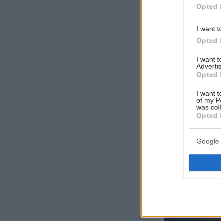
Opted 
I want t
Opted 
I want 
Advertis
Opted 
I want t
of my P
was col
Opted 
Google 