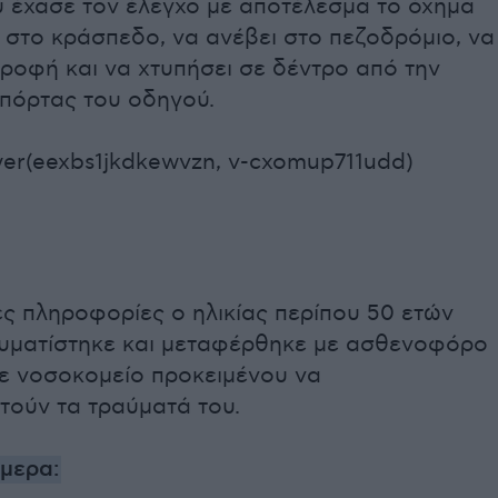
υ έχασε τον έλεγχο με αποτέλεσμα το όχημα
 στο κράσπεδο, να ανέβει στο πεζοδρόμιο, να
ροφή και να χτυπήσει σε δέντρο από την
 πόρτας του οδηγού.
yer(eexbs1jkdkewvzn, v-cxomup711udd)
ιες πληροφορίες ο ηλικίας περίπου 50 ετών
υματίστηκε και μεταφέρθηκε με ασθενοφόρο
ε νοσοκομείο προκειμένου να
τούν τα τραύματά του.
ήμερα: