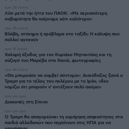
πριν 28 λεπτά
Λίσι μετά την ήττα του ΠΑΟΚ: «Με περισσότερη
σοβαρότητα θα παίρναμε κάτι καλύτερο»
πριν 35 λεπτά
Βλάβη, ατύχημα ή πρόβλημα στο ταξίδι; Η κάλυψη που
πολλοί αγνοούν
πριν 41 λεπτά
Χαλαρή έξοδος για τον Κυριάκο Μητσοτάκη και τη
σύζυγό του Μαρέβα στα Χανιά, φωτογραφίες
πριν 44 λεπτά
«Θα μπορούσε να συμβεί σύντομα»: Αισιόδοξος ξανά ο
Τραμπ για το τέλος του πολέμου με το Ιράν, «δεν
νομίζω ότι μπορούν ν' αντέξουν πολύ ακόμα»
πριν μία ώρα
Διακοπές στη Σίκινο
πριν μία ώρα
Ο Τραμπ θα απαγορεύσει τη χορήγηση υπηκοότητας στα
παιδιά αλλοδαπών που πηγαίνουν στις ΗΠΑ για να
γεννήσουν