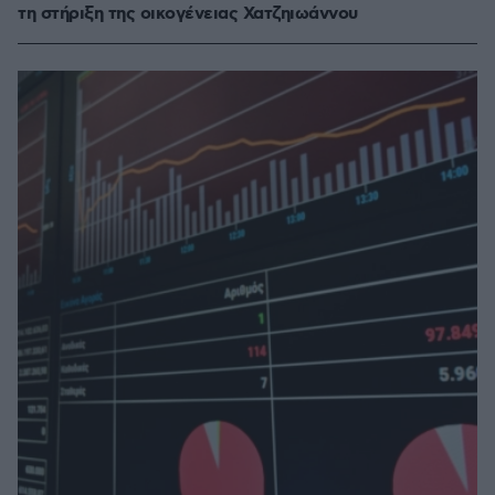
τη στήριξη της οικογένειας Χατζηιωάννου