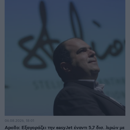
06.08.2026, 18:01
Apollo: Εξαγοράζει την easyJet έναντι 5,7 δισ. λιρών με