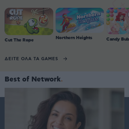
Northern Heights
Candy Bub
Cut The Rope
ΔΕΙΤΕ ΟΛΑ ΤΑ GAMES
Best of Network