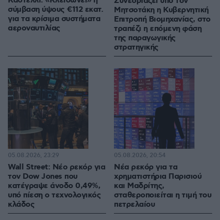
Καστέλλι: «Κλειδώνει» η
Συνεδριάζει υπό τον
σύμβαση ύψους €112 εκατ.
Μητσοτάκη η Κυβερνητική
για τα κρίσιμα συστήματα
Επιτροπή Βιομηχανίας, στο
αεροναυτιλίας
τραπέζι η επόμενη φάση
της παραγωγικής
στρατηγικής
05.08.2026, 23:29
05.08.2026, 20:54
Wall Street: Νέο ρεκόρ για
Νέα ρεκόρ για τα
τον Dow Jones που
χρηματιστήρια Παρισιού
κατέγραψε άνοδο 0,49%,
και Μαδρίτης,
υπό πίεση ο τεχνολογικός
σταθεροποιείται η τιμή του
κλάδος
πετρελαίου