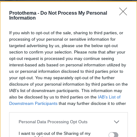
Protothema -
Do Not Process My Personal
Information
If you wish to opt-out of the sale, sharing to third parties, or
processing of your personal or sensitive information for
targeted advertising by us, please use the below opt-out
section to confirm your selection. Please note that after your
opt-out request is processed you may continue seeing
interest-based ads based on personal information utilized by
us or personal information disclosed to third parties prior to
your opt-out. You may separately opt-out of the further
disclosure of your personal information by third parties on the
IAB’s list of downstream participants. This information may
also be disclosed by us to third parties on the
IAB’s List of
Downstream Participants
that may further disclose it to other
third parties.
Please note that this website/app uses one or more Google
06.08.2026, 19:12
Personal Data Processing Opt Outs
services and may gather and store information including but
Ποιο αυτοκίνητο βενζίνης έκανε 1.980 χλμ με έναν
not limited to your visit or usage behaviour. You may click to
I want to opt-out of the Sharing of my
ανεφοδιασμό;