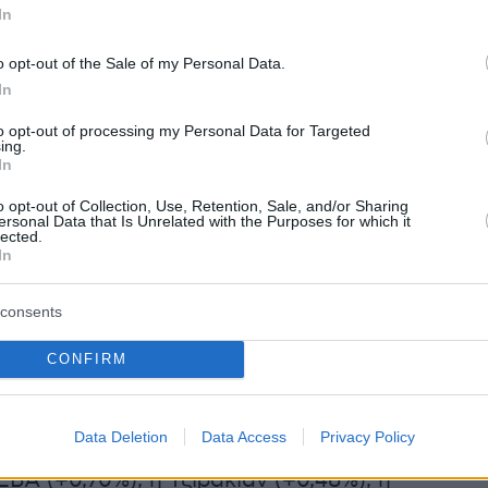
In
χεται στα 86,21 εκατ. ευρώ, εκ των οποίων τα
 ευρώ αφορούν προσυμφωνημένες συναλλαγές
o opt-out of the Sale of my Personal Data.
ώ η συνολική κεφαλαιοποίηση της αγοράς
In
ι στα 183,30 δισ. ευρώ.
to opt-out of processing my Personal Data for Targeted
ing.
In
εφαλαιοποίηση
, οι μεγαλύτερες απώλειες
ι στη Mytilineos (-4,06%), ακολουθούμενη απ
o opt-out of Collection, Use, Retention, Sale, and/or Sharing
ersonal Data that Is Unrelated with the Purposes for which it
-3,47%), την Alpha Bank (-3,30%), την Εθνική
lected.
In
3%), την Τράπεζα Πειραιώς (-3,10%), την
2,75%), την AKTOR (-2,52%), τη ΓΕΚ ΤΕΡΝΑ
consents
ΕΗ (-1,99%) και τον ΟΤΕ (-1,28%).
CONFIRM
αι μικρότερη κεφαλαιοποίηση
, ανοδικά
 ΣΙΔΜΑ (+6,01%), τα Μαθιός Πυρίμαχα (+3,01%)
Data Deletion
Data Access
Privacy Policy
%), η Μοτοδυναμική (+0,83%), η Αστήρ Παλάς
ΕΒΑ (+0,70%), η Τζιρακιάν (+0,48%), η