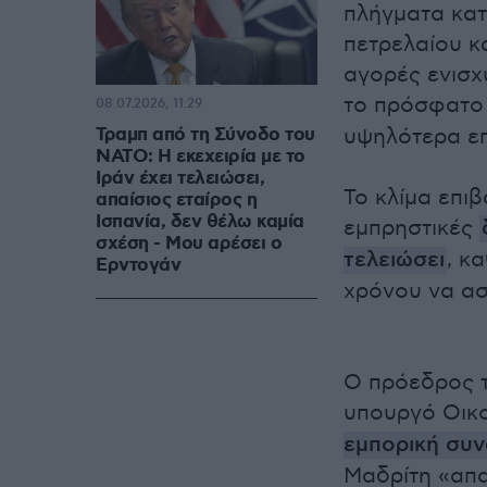
πλήγματα κατ
πετρελαίου κα
αγορές ενισχ
το πρόσφατο 
08.07.2026, 11:29
Τραμπ από τη Σύνοδο του
υψηλότερα επ
ΝΑΤΟ: Η εκεχειρία με το
Ιράν έχει τελειώσει,
Το κλίμα επι
απαίσιος εταίρος η
Ισπανία, δεν θέλω καμία
εμπρηστικές
σχέση - Μου αρέσει ο
τελειώσει
, κ
Ερντογάν
χρόνου να ασχ
Ο πρόεδρος τ
υπουργό Οικο
εμπορική συν
Μαδρίτη «απα