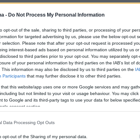
ίκτης του Χρηματιστηρίου Αθηνών διευρύνει τι
ma -
Do Not Process My Personal Information
, υποχωρώντας κατά 3,17% στις 2.461,31 μονάδε
to opt-out of the sale, sharing to third parties, or processing of your per
διεθνούς κύματος ρευστοποιήσεων που
formation for targeted advertising by us, please use the below opt-out s
έα κλιμάκωση της έντασης στη Μέση Ανατολή.
r selection. Please note that after your opt-out request is processed y
ής κεφαλαιοποίησης (FTSE Large Cap)
eing interest-based ads based on personal information utilized by us or
disclosed to third parties prior to your opt-out. You may separately opt-
τώση 2,82% στις 6.272,59 μονάδες, ο FTSE Mid
losure of your personal information by third parties on the IAB’s list of
κατά 1,69% στις 3.146,17 μονάδες, ενώ ο
. This information may also be disclosed by us to third parties on the
IA
ίκτης (ΔΤΡ) σημειώνει απώλειες 3,08%, στις
Participants
that may further disclose it to other third parties.
δες.
 that this website/app uses one or more Google services and may gath
including but not limited to your visit or usage behaviour. You may click 
 to Google and its third-party tags to use your data for below specifi
αγοράς παραμένει ιδιαίτερα αρνητική, καθώς 1
ogle consent section.
ύνται ανοδικά, 97 υποχωρούν και 11 παραμένο
l Data Processing Opt Outs
o opt-out of the Sharing of my personal data.