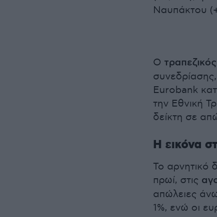
Ναυπάκτου (+
Ο
τραπεζικό
συνεδρίασης,
Eurobank κατ
την Εθνική Τ
δείκτη σε απ
Η εικόνα στ
Το αρνητικό 
πρωί, στις
αγ
απώλειες άνω
1%, ενώ οι ε