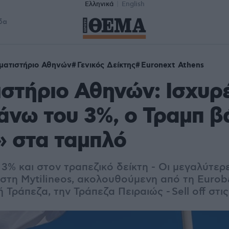
Ελληνικά
English
δα
ματιστήριο Αθηνών
Γενικός Δείκτης
Euronext Athens
στήριο Αθηνών: Ισχυρ
 άνω του 3%, ο Τραμπ β
» στα ταμπλό
3% και στον τραπεζικό δείκτη - Οι μεγαλύτερ
στη Mytilineos, ακολουθούμενη από τη Euroba
ή Τράπεζα, την Τράπεζα Πειραιώς - Sell off στ