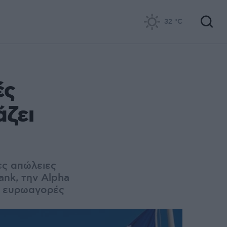
32
°C
ές
άζει
ες απώλειες
nk, την Alpha
ις ευρωαγορές