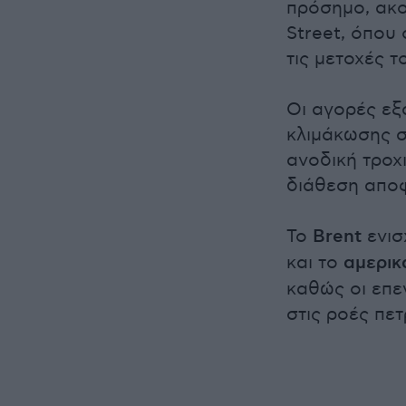
πρόσημο, ακο
Street, όπου
τις μετοχές 
Οι αγορές εξ
κλιμάκωσης σ
ανοδική τροχι
διάθεση αποφ
Το
Brent
ενισ
και το
αμερικ
καθώς οι επε
στις ροές πε