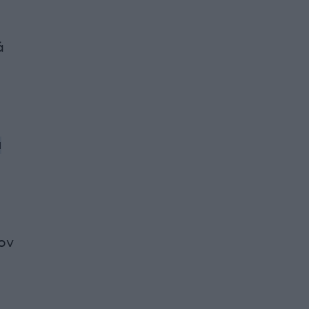
ά
ι
ον