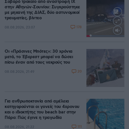
Σοβαρό τροχαίο από αναστροφή ΙΧ
στην Αθηνών-Σουνίου: Συγκρούστηκε
με μηχανή της ΔΙΑΣ, δύο αστυνομικοί
τραυματίες, βίντεο
178
08.08.2026, 23:07
Loaded
:
100.00%
Οι «Πράσινες Μπότες»: 30 χρόνια
μετά, το Έβερεστ μπορεί να δώσει
πίσω έναν από τους νεκρούς του
20
08.08.2026, 21:49
Για ανθρωποκτονία από αμέλεια
κατηγορούνται οι γονείς του 4χρονου
και ο ιδιοκτήτης του beach bar στην
Πάρο: Πώς έγινε η τραγωδία
111
08.08.2026, 21:22