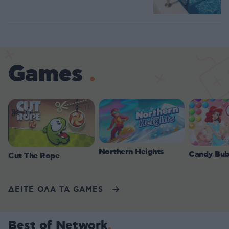
Games
Northern Heights
Candy Bub
Cut The Rope
ΔΕΙΤΕ ΟΛΑ ΤΑ GAMES
Best of Network