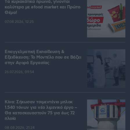
Tα κυριακάτικα πρωινά, γίνονται
καλύτερα με efood market και Πρώτο
Θέμα!
07.08.2026, 12:25
Επαγγελματική Εκπαίδευση &
Εξειδίκευση: Το Mοντέλο που σε Bάζει
στην Aγορά Eργασίας
26.07.2026, 09:54
Κίνα: Σήκωσαν τσιμεντένιο μπλοκ
1.540 τόνων για νέο λιμενικό έργο –
Θα κατασκευαστούν 75 για έως 72
πλοία
08.08.2026, 21:24