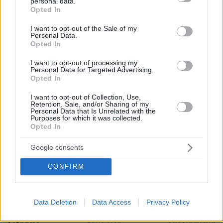
personal data.
grant or deny consent to Google and its third-party tags to
Opted In
use your data for below specified purposes in below Google
consent section.
I want to opt-out of the Sale of my
Personal Data.
Opted In
I want to opt-out of processing my
Personal Data for Targeted Advertising.
Απομένουν
2500
χαρακτήρες
Opted In
I want to opt-out of Collection, Use,
Retention, Sale, and/or Sharing of my
Personal Data that Is Unrelated with the
Purposes for which it was collected.
Opted In
Google consents
* Υποχρεωτικά πεδία
CONFIRM
ΡΟΗ ΕΙΔΗΣΕΩΝ
Data Deletion
Data Access
Privacy Policy