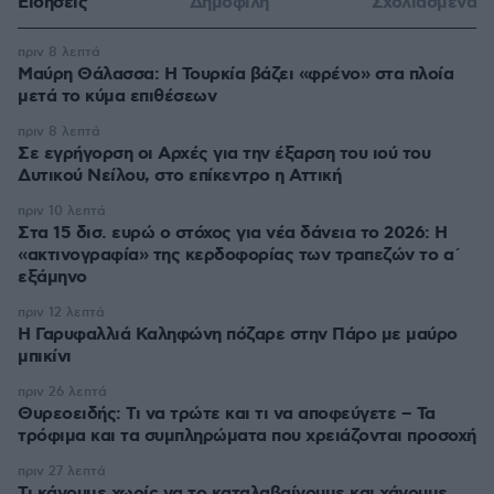
Ειδήσεις
Δημοφιλή
Σχολιασμένα
πριν 8 λεπτά
Μαύρη Θάλασσα: Η Τουρκία βάζει «φρένο» στα πλοία
μετά το κύμα επιθέσεων
πριν 8 λεπτά
Σε εγρήγορση οι Αρχές για την έξαρση του ιού του
Δυτικού Νείλου, στο επίκεντρο η Αττική
πριν 10 λεπτά
Στα 15 δισ. ευρώ ο στόχος για νέα δάνεια το 2026: Η
«ακτινογραφία» της κερδοφορίας των τραπεζών το α΄
εξάμηνο
πριν 12 λεπτά
Η Γαρυφαλλιά Καληφώνη πόζαρε στην Πάρο με μαύρο
μπικίνι
πριν 26 λεπτά
Θυρεοειδής: Τι να τρώτε και τι να αποφεύγετε – Τα
τρόφιμα και τα συμπληρώματα που χρειάζονται προσοχή
πριν 27 λεπτά
Τι κάνουμε χωρίς να το καταλαβαίνουμε και χάνουμε