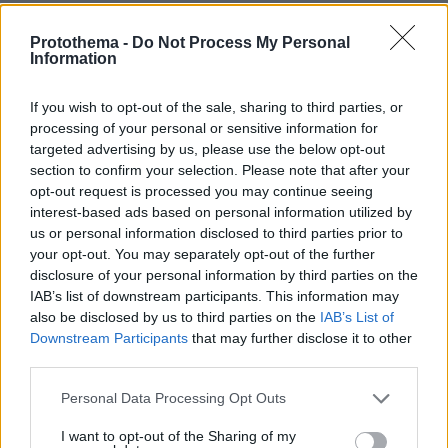
ΣΧΟΛΙΑ
Protothema -
Do Not Process My Personal
Information
ΠΡΟΣΘΗΚΗ ΣΧΟΛΙΟΥ
If you wish to opt-out of the sale, sharing to third parties, or
processing of your personal or sensitive information for
ΠΡΟΣΘΗΚΗ ΣΧΟΛΙΟΥ
targeted advertising by us, please use the below opt-out
section to confirm your selection. Please note that after your
ΌΝΟΜΑ *
opt-out request is processed you may continue seeing
interest-based ads based on personal information utilized by
us or personal information disclosed to third parties prior to
your opt-out. You may separately opt-out of the further
disclosure of your personal information by third parties on the
IAB’s list of downstream participants. This information may
EMAIL
also be disclosed by us to third parties on the
IAB’s List of
Downstream Participants
that may further disclose it to other
third parties.
Please note that this website/app uses one or more Google
Personal Data Processing Opt Outs
ΣΧΌΛΙΟ *
services and may gather and store information including but
not limited to your visit or usage behaviour. You may click to
I want to opt-out of the Sharing of my