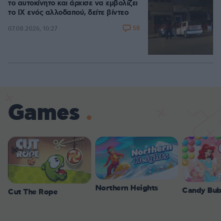
το αυτοκίνητο και άρχισε να εμβολίζει
το ΙΧ ενός αλλοδαπού, δείτε βίντεο
58
07.08.2026, 10:27
Games
Northern Heights
Candy Bub
Cut The Rope