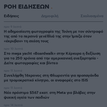
ΡΟΗ ΕΙΔΗΣΕΩΝ
Ειδήσεις
Δημοφιλή
Σχολιασμένα
πριν 9 λεπτά
Η αδημοσίευτη φωτογραφία της Τούνη με τον σύντροφό
της από τα περσινά γενέθλιά της στην Ίμπιζα όταν
«έκρυβαν» τη σχέση τους
πριν 10 λεπτά
Στο mega yacht «Boardwalk» στην Κέρκυρα η δεξίωση
για τα 250 χρόνια από την αμερικανική ανεξαρτησία -
Δείτε φωτογραφίες και βίντεο
πριν 11 λεπτά
Συνελήφθη 16χρονος στη Φλωρεντία για προπαγάνδα
με τρομοκρατικό κίνητρο, οι αναφορές στο ISIS
πριν 11 λεπτά
Νέο πρόστιμο $567 εκατ. στη Meta για βλάβες στην
ψυχική υγεία των παιδιών
πριν 14 λεπτά