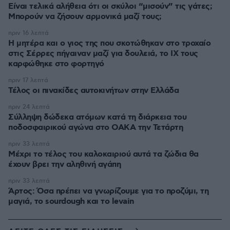
Είναι τελικά αλήθεια ότι οι σκύλοι “μισούν” τις γάτες;
Μπορούν να ζήσουν αρμονικά μαζί τους;
πριν 16 λεπτά
Η μητέρα και ο γιος της που σκοτώθηκαν στο τροχαίο
στις Σέρρες πήγαιναν μαζί για δουλειά, το ΙΧ τους
καρφώθηκε στο φορτηγό
πριν 17 λεπτά
Τέλος οι πινακίδες αυτοκινήτων στην Ελλάδα
πριν 24 λεπτά
Σύλληψη δώδεκα ατόμων κατά τη διάρκεια του
ποδοσφαιρικού αγώνα στο ΟΑΚΑ την Τετάρτη
πριν 33 λεπτά
Μέχρι το τέλος του καλοκαιριού αυτά τα ζώδια θα
έχουν βρει την αληθινή αγάπη
πριν 33 λεπτά
Άρτος: Όσα πρέπει να γνωρίζουμε για το προζύμι, τη
μαγιά, το sourdough και το levain