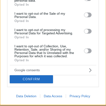
personal data.
grant or deny consent to Google and its third-party tags to
Opted In
use your data for below specified purposes in below Google
consent section.
I want to opt-out of the Sale of my
Personal Data.
Opted In
I want to opt-out of processing my
Personal Data for Targeted Advertising.
Opted In
I want to opt-out of Collection, Use,
Retention, Sale, and/or Sharing of my
Personal Data that Is Unrelated with the
Purposes for which it was collected.
Opted In
Google consents
CONFIRM
24.01.2024, 12:08
Στον γάμο της Ελέτσι το πάρτι φοροδιαφυγής - «Ήταν όλα
ανταποδοτικά από γνωριμίες μου» λέει η ίδια
Data Deletion
Data Access
Privacy Policy