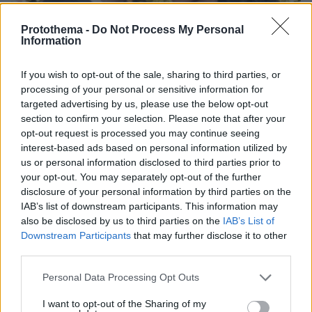
Protothema -
Do Not Process My Personal
Information
If you wish to opt-out of the sale, sharing to third parties, or
processing of your personal or sensitive information for
targeted advertising by us, please use the below opt-out
section to confirm your selection. Please note that after your
opt-out request is processed you may continue seeing
interest-based ads based on personal information utilized by
us or personal information disclosed to third parties prior to
your opt-out. You may separately opt-out of the further
disclosure of your personal information by third parties on the
24.01.2024, 21:16
IAB’s list of downstream participants. This information may
Έψαξαν μέχρι και την απόδειξη από το σούπερ μάρκετ -
also be disclosed by us to third parties on the
IAB’s List of
Έλεγχος της ΑΑΔΕ και στο ινστιτούτο ομορφιάς της Ελέτσι
Downstream Participants
that may further disclose it to other
third parties.
Please note that this website/app uses one or more Google
Personal Data Processing Opt Outs
services and may gather and store information including but
not limited to your visit or usage behaviour. You may click to
I want to opt-out of the Sharing of my