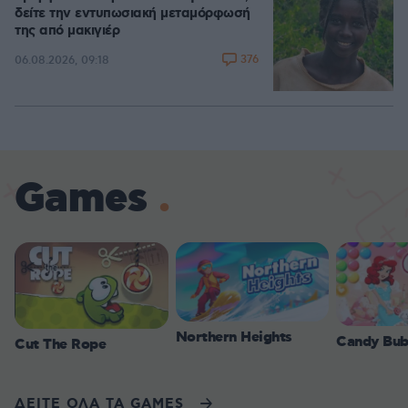
δείτε την εντυπωσιακή μεταμόρφωσή
της από μακιγιέρ
376
06.08.2026, 09:18
Games
Northern Heights
Candy Bub
Cut The Rope
ΔΕΙΤΕ ΟΛΑ ΤΑ GAMES