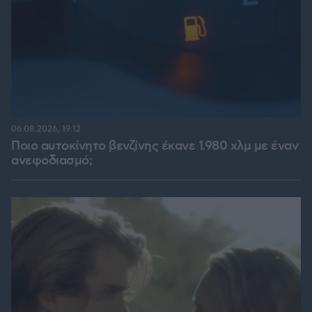
06.08.2026, 19:12
Ποιο αυτοκίνητο βενζίνης έκανε 1.980 χλμ με έναν
ανεφοδιασμό;