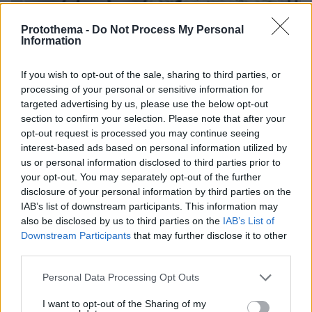
Protothema -
Do Not Process My Personal
Information
06.08.2026, 20:03
Αριστοτέλης Δαμίγος: Σε κλίμα οδύνης έγινε η
If you wish to opt-out of the sale, sharing to third parties, or
αποτέφρωση του συντονιστή που σκοτώθηκε
processing of your personal or sensitive information for
μετά τη σύγκρουση ελικοπτέρων στην Ψάθα,
targeted advertising by us, please use the below opt-out
φωτογραφίες
section to confirm your selection. Please note that after your
opt-out request is processed you may continue seeing
interest-based ads based on personal information utilized by
us or personal information disclosed to third parties prior to
your opt-out. You may separately opt-out of the further
disclosure of your personal information by third parties on the
IAB’s list of downstream participants. This information may
also be disclosed by us to third parties on the
IAB’s List of
Downstream Participants
that may further disclose it to other
third parties.
Please note that this website/app uses one or more Google
Personal Data Processing Opt Outs
services and may gather and store information including but
not limited to your visit or usage behaviour. You may click to
I want to opt-out of the Sharing of my