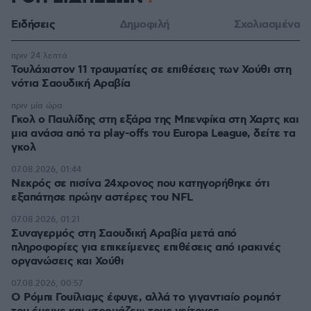
Ειδήσεις
Δημοφιλή
Σχολιασμένα
πριν 24 λεπτά
Τουλάχιστον 11 τραυματίες σε επιθέσεις των Χούθι στη
νότια Σαουδική Αραβία
πριν μία ώρα
Γκολ ο Παυλίδης στη εξάρα της Μπενφίκα στη Χαρτς και
μια ανάσα από τα play-offs του Europa League, δείτε τα
γκολ
07.08.2026, 01:44
Νεκρός σε πισίνα 24χρονος που κατηγορήθηκε ότι
εξαπάτησε πρώην αστέρες του NFL
07.08.2026, 01:21
Συναγερμός στη Σαουδική Αραβία μετά από
πληροφορίες για επικείμενες επιθέσεις από ιρακινές
οργανώσεις και Χούθι
07.08.2026, 00:57
Ο Ρόμπι Γουίλιαμς έφυγε, αλλά το γιγαντιαίο ρομπότ