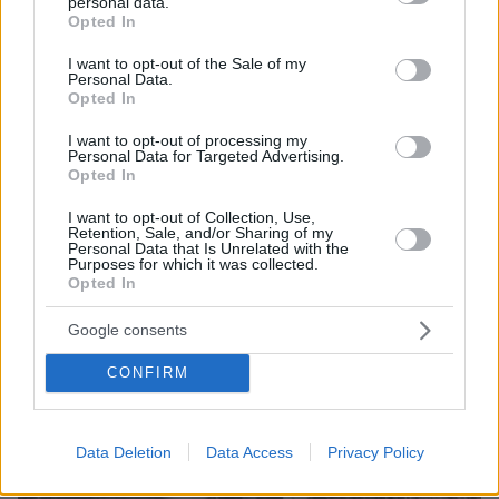
personal data.
grant or deny consent to Google and its third-party tags to
Opted In
use your data for below specified purposes in below Google
consent section.
I want to opt-out of the Sale of my
Personal Data.
Opted In
I want to opt-out of processing my
Personal Data for Targeted Advertising.
Opted In
I want to opt-out of Collection, Use,
06.08.2026, 23:17
Retention, Sale, and/or Sharing of my
Personal Data that Is Unrelated with the
Στη ΓΑΔΑ κρατείται η 46χρονη που κατηγορείται
Purposes for which it was collected.
για την επίθεση στη Marfin, δείτε βίντεο και
Opted In
φωτογραφίες
Google consents
CONFIRM
Data Deletion
Data Access
Privacy Policy