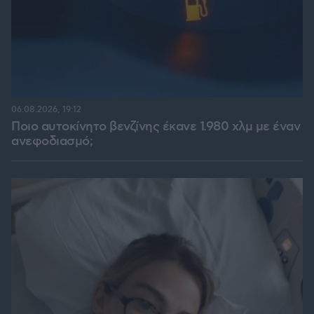
06.08.2026, 19:12
Ποιο αυτοκίνητο βενζίνης έκανε 1.980 χλμ με έναν
ανεφοδιασμό;