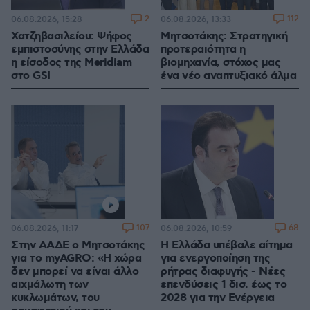
2
112
06.08.2026, 15:28
06.08.2026, 13:33
Χατζηβασιλείου: Ψήφος
Μητσοτάκης: Στρατηγική
εμπιστοσύνης στην Ελλάδα
προτεραιότητα η
η είσοδος της Meridiam
βιομηχανία, στόχος μας
στο GSI
ένα νέο αναπτυξιακό άλμα
107
68
06.08.2026, 11:17
06.08.2026, 10:59
Στην ΑΑΔΕ ο Μητσοτάκης
Η Ελλάδα υπέβαλε αίτημα
για το myAGRO: «Η χώρα
για ενεργοποίηση της
δεν μπορεί να είναι άλλο
ρήτρας διαφυγής - Νέες
αιχμάλωτη των
επενδύσεις 1 δισ. έως το
κυκλωμάτων, του
2028 για την Ενέργεια