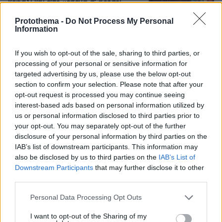
κεφάλι και είπε «εσένα σ' αρέσει
αυτό...», δείτε βίντεο
Protothema -
Do Not Process My Personal
99
07.08.2026, 06:39
Information
If you wish to opt-out of the sale, sharing to third parties, or
processing of your personal or sensitive information for
targeted advertising by us, please use the below opt-out
Games
section to confirm your selection. Please note that after your
opt-out request is processed you may continue seeing
interest-based ads based on personal information utilized by
us or personal information disclosed to third parties prior to
your opt-out. You may separately opt-out of the further
disclosure of your personal information by third parties on the
IAB’s list of downstream participants. This information may
also be disclosed by us to third parties on the
IAB’s List of
Downstream Participants
that may further disclose it to other
Northern Heights
Candy Bub
Cut The Rope
third parties.
Please note that this website/app uses one or more Google
Personal Data Processing Opt Outs
ΔΕΙΤΕ ΟΛΑ ΤΑ GAMES
services and may gather and store information including but
not limited to your visit or usage behaviour. You may click to
I want to opt-out of the Sharing of my