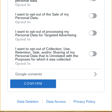
personal data.
grant or deny consent to Google and its third-party tags to
Opted In
use your data for below specified purposes in below Google
Best of Network
consent section.
I want to opt-out of the Sale of my
Personal Data.
Opted In
I want to opt-out of processing my
Personal Data for Targeted Advertising.
Opted In
I want to opt-out of Collection, Use,
Retention, Sale, and/or Sharing of my
Personal Data that Is Unrelated with the
Purposes for which it was collected.
Opted In
Google consents
CONFIRM
Data Deletion
Data Access
Privacy Policy