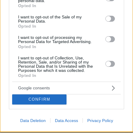
personal data.
grant or deny consent to Google and its third-party tags to
Βουλγαρία θα κριθεί η πρόκριση στα
Opted In
πλέι οφ του Conference League, δείτε
use your data for below specified purposes in below Google
τα γκολ
consent section.
I want to opt-out of the Sale of my
Personal Data.
69
05.08.2026, 23:24
Opted In
I want to opt-out of processing my
Personal Data for Targeted Advertising.
Opted In
Οι τρεις λόγοι που ο Κυριάκος
Μητσοτάκης πάει τις κάλπες για Μάιο
I want to opt-out of Collection, Use,
Retention, Sale, and/or Sharing of my
451
05.08.2026, 10:13
Personal Data that Is Unrelated with the
Purposes for which it was collected.
Opted In
Google consents
CONFIRM
Games
Data Deletion
Data Access
Privacy Policy