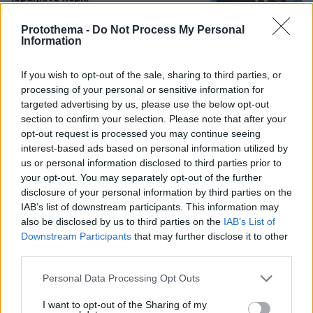
173
05.08.2026, 19:24
Protothema -
Do Not Process My Personal
Information
Στα decks της Μυκόνου: Οι διάσημοι
If you wish to opt-out of the sale, sharing to third parties, or
dj, οι αμοιβές τους και οι sold out
processing of your personal or sensitive information for
ξέφρενες μέρες και νύχτες
targeted advertising by us, please use the below opt-out
86
05.08.2026, 15:21
section to confirm your selection. Please note that after your
opt-out request is processed you may continue seeing
interest-based ads based on personal information utilized by
us or personal information disclosed to third parties prior to
your opt-out. You may separately opt-out of the further
«Την έβαλα μέσα στον πανικό μου σε
disclosure of your personal information by third parties on the
μια βαλίτσα, την έδωσα σε έναν
IAB’s list of downstream participants. This information may
γέρο»: Τι ισχυρίστηκε ο Αφγανός
also be disclosed by us to third parties on the
IAB’s List of
στους αστυνομικούς για τη δολοφονία
Downstream Participants
that may further disclose it to other
της Βρετανίδας
third parties.
113
05.08.2026, 12:26
Loaded
:
Please note that this website/app uses one or more Google
Personal Data Processing Opt Outs
100.00%
services and may gather and store information including but
not limited to your visit or usage behaviour. You may click to
I want to opt-out of the Sharing of my
Παναθηναϊκός - ΤΣΣΚΑ 1948 1-1: Στη