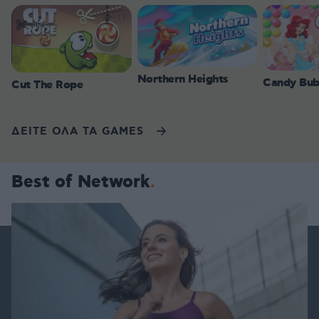
Northern Heights
Candy Bub
Cut The Rope
ΔΕΙΤΕ ΟΛΑ ΤΑ GAMES
Best of Network