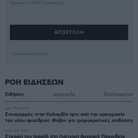
Απομένουν
2500
χαρακτήρες
* Υποχρεωτικά πεδία
ΡΟΗ ΕΙΔΗΣΕΩΝ
Ειδήσεις
Δημοφιλή
Σχολιασμένα
πριν 15 λεπτά
Συναγερμός στην Κολομβία πριν από την ορκωμοσία
του νέου προέδρου: Φόβοι για τρομοκρατικές επιθέσεις
πριν μία ώρα
Στροφή του Ισραήλ στη Λατινική Αμερική: Περιοδεία