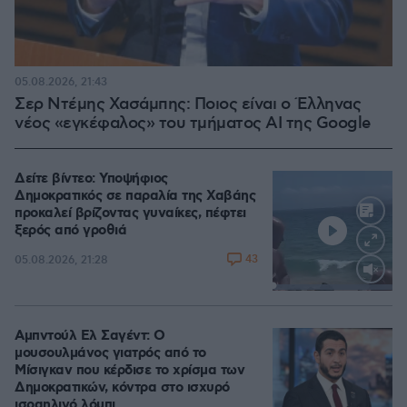
05.08.2026, 21:43
Σερ Ντέμης Χασάμπης: Ποιος είναι ο Έλληνας
νέος «εγκέφαλος» του τμήματος AI της Google
Δείτε βίντεο: Υποψήφιος
Δημοκρατικός σε παραλία της Χαβάης
προκαλεί βρίζοντας γυναίκες, πέφτει
ξερός από γροθιά
43
05.08.2026, 21:28
Loaded
:
100.00%
Αμπντούλ Ελ Σαγέντ: Ο
μουσουλμάνος γιατρός από το
Μίσιγκαν που κέρδισε το χρίσμα των
Δημοκρατικών, κόντρα στο ισχυρό
ισραηλινό λόμπι