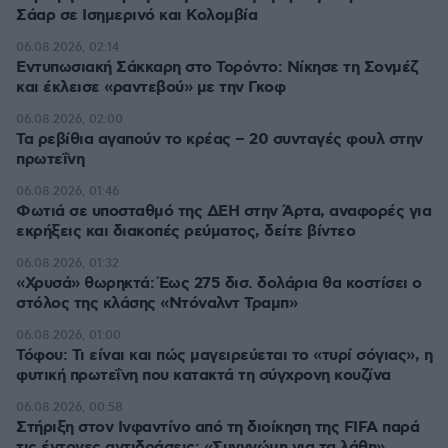
Σάαρ σε Ισημερινό και Κολομβία
06.08.2026, 02:14
Εντυπωσιακή Σάκκαρη στο Τορόντο: Νίκησε τη Σονμέζ
και έκλεισε «ραντεβού» με την Γκοφ
06.08.2026, 02:00
Τα ρεβίθια αγαπούν το κρέας – 20 συνταγές φουλ στην
πρωτεΐνη
06.08.2026, 01:46
Φωτιά σε υποσταθμό της ΔΕΗ στην Άρτα, αναφορές για
εκρήξεις και διακοπές ρεύματος, δείτε βίντεο
06.08.2026, 01:32
«Χρυσά» θωρηκτά: Έως 275 δισ. δολάρια θα κοστίσει ο
στόλος της κλάσης «Ντόναλντ Τραμπ»
06.08.2026, 01:00
Τόφου: Τι είναι και πώς μαγειρεύεται το «τυρί σόγιας», η
φυτική πρωτεΐνη που κατακτά τη σύγχρονη κουζίνα
06.08.2026, 00:58
Στήριξη στον Ινφαντίνο από τη διοίκηση της FIFA παρά
τις έντονες αντιδράσεις: «Συγγνώμη για τα λάθη»