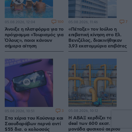
100
7
05.08.2026, 12:04
05.08.2026, 11:46
Άνοιξε η πλατφόρμα για το
«Πέταξε» τον Ιούλιο η
πρόγραμμα «Τουρισμός για
επιβατική κίνηση στο Ελ.
Όλους», ποιοι κάνουν
Βενιζέλος, διακινήθηκαν
σήμερα αίτηση
3,93 εκατομμύρια επιβάτες
3
05.08.2026, 10:12
05.08.2026, 10:51
Η ΑΒΑΞ κερδίζει το mega
Στα χέρια του Κούσνερ και
deal των 600 εκατ. για τη
Σαουδαράβων περνά αντί
μονάδα φυσικού αερίου
$55 δισ. ο κολοσσός