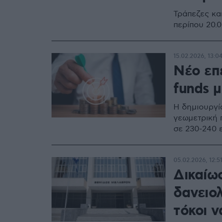
Τράπεζες και
περίπου 20.
15.02.2026, 13:0
Νέο επ
funds μ
Η δημιουργί
γεωμετρική 
σε 230-240 ε
05.02.2026, 12:5
Δικαίω
δανειο
τόκοι ν