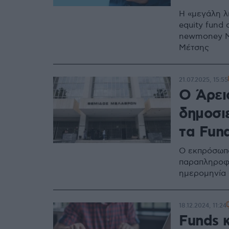
Η «μεγάλη λί
equity fund
newmoney Μ
Μέτσης
21.07.2025, 15:55
Ο Άρει
δημοσι
τα Fund
Ο εκπρόσωπο
παραπληροφό
ημερομηνία δ
18.12.2024, 11:24
Funds κ