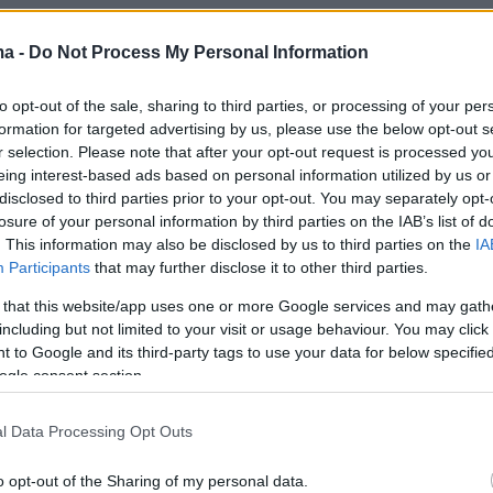
ma -
Do Not Process My Personal Information
ομέλεια του Αρείου Πάγου αποφάσισε με πλειοψηφία
12 κατά ότι ο υπολογισμός των τόκων των
ν που έχουν υπαχθεί στον νόμο Κατσέλη πρέπει να
to opt-out of the sale, sharing to third parties, or processing of your per
μηνιαία δόση τους και όχι στο σύνολο του δανειακού
formation for targeted advertising by us, please use the below opt-out s
r selection. Please note that after your opt-out request is processed y
eing interest-based ads based on personal information utilized by us or
disclosed to third parties prior to your opt-out. You may separately opt-
losure of your personal information by third parties on the IAB’s list of
28
08
. This information may also be disclosed by us to third parties on the
IA
α funds επιστρέφουν στις
Participants
that may further disclose it to other third parties.
ές ιδιωτικών σχολείων, πώς
 that this website/app uses one or more Google services and may gath
ι ο χάρτης της εκπαίδευσης
including but not limited to your visit or usage behaviour. You may click 
 to Google and its third-party tags to use your data for below specifi
λλάδα
ogle consent section.
εξαγορών ιδιωτικών σχολείων βρίσκεται σε εξέλιξη,
l Data Processing Opt Outs
αι ελληνικούς ομίλους να διατηρούν έντονο
 ενώ η αγορά μεγαλώνει και τα δίδακτρα αυξάνονται
o opt-out of the Sharing of my personal data.
πληθωρισμό