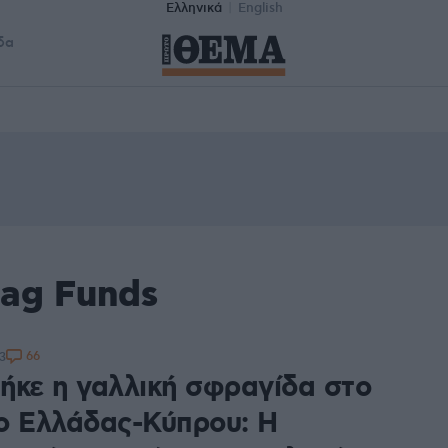
Ελληνικά
English
δα
tag Funds
66
3
ήκε η γαλλική σφραγίδα στο
ο Ελλάδας-Κύπρου: Η