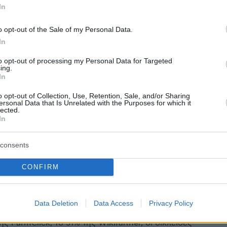
In
2
o opt-out of the Sale of my Personal Data.
λική ευθεία οι επαφές του
In
 Ράμος για την αγορά της
to opt-out of processing my Personal Data for Targeted
ing.
ης
In
o opt-out of Collection, Use, Retention, Sale, and/or Sharing
χηλος αμυντικός ηγείται του επενδυτικού
ersonal Data that Is Unrelated with the Purposes for which it
e Eleven Capital που θέλει να απλώσει τα δίχτυα του
lected.
In
ου ποδοσφαίρου
consents
5
rmer: Το πέρασμα από τη
CONFIRM
edia του αγρότη» σε
ραξία με την Τράπεζα Πειραιώς
Data Deletion
Data Access
Privacy Policy
ς FarmClick, το 51% της Wikifarmer, οι δικλείδες