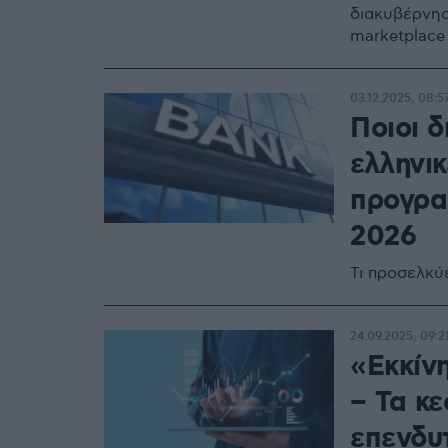
διακυβέρνησ
marketplace
03.12.2025, 08:5
Ποιοι δ
ελληνικ
προγραμ
2026
Τι προσελκύε
24.09.2025, 09:2
«Εκκίνη
– Τα κε
επενδυ