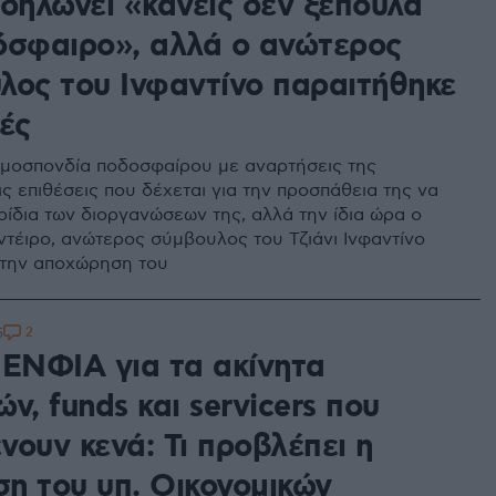
 δηλώνει «κανείς δεν ξεπουλά
όσφαιρο», αλλά ο ανώτερος
λος του Ινφαντίνο παραιτήθηκε
ές
μοσπονδία ποδοσφαίρου με αναρτήσεις της
ς επιθέσεις που δέχεται για την προσπάθεια της να
ρίδια των διοργανώσεων της, αλλά την ίδια ώρα ο
τέιρο, ανώτερος σύμβουλος του Τζιάνι Ινφαντίνο
 την αποχώρηση του
2
5
 ΕΝΦΙΑ για τα ακίνητα
ν, funds και servicers που
νουν κενά: Τι προβλέπει η
η του υπ. Οικονομικών