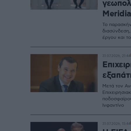
γεωπολ
Meridi
Το παρασκήν
διασύνδεση,
έργου και το
31.07.2026, 21:44
Επιχει
εξαπάτ
Μετά τον Αν
Επιχειρησια
ποδοσφαίρου
Ινφαντίνο
31.07.2026, 15:44