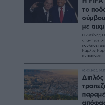
Η FIFA
το ποδ
σύμβου
με αιχμ
Η Διεθνής Ο
απάντησε στι
πουλήσει με
Κάρλος Κορν
ανακοίνωσε
02.03.2026, 07:1
Διπλός
τραπεζώ
παραμέ
απόφασ