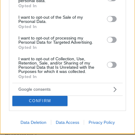
personal data.
grant or deny consent to Google and its third-party tags to
Opted In
- Πιστοποιητικό οικογενειακής κατάστασης
use your data for below specified purposes in below Google
consent section.
I want to opt-out of the Sale of my
Personal Data.
- Δήλωση φορολογίας εισοδήματος
Opted In
I want to opt-out of processing my
- Δήλωση Ε9 και πιστοποιητικό ΕΝΦΙΑ
Personal Data for Targeted Advertising.
Opted In
Μια υπεύθυνη δήλωση ότι τα έγγραφα είναι
I want to opt-out of Collection, Use,
Retention, Sale, and/or Sharing of my
αληθή και δικαιολογητικά και από τα δύο
Personal Data that Is Unrelated with the
Purposes for which it was collected.
άτομα αν πρόκειται για ζευγάρι.
Opted In
Εισοδηματικά κριτήρια : Προϋπόθεση για τη
Google consents
λήψη του δανείου θα είναι οι νέοι να έχουν
CONFIRM
τουλάχιστον 10.000
ετήσιο καθαρό εισόδημα
ευρώ
και το ανώτατο όριο να διαμορφώνεται
στα 16.000 ευρώ για τον άγαμο και στα 24.000
Data Deletion
Data Access
Privacy Policy
ευρώ για το ζευγάρι (κριτήρια επιδόματος
θέρμανσης).