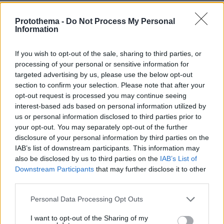
εντός 6 μηνών από την αίτηση.
Protothema -
Do Not Process My Personal
Information
Ο δανειολήπτης μπορεί να εξοφλήσει το
δάνειο πριν τη λήξη της σύμβασης χωρίς ποινή
If you wish to opt-out of the sale, sharing to third parties, or
ή επιβάρυνση. Κατά τη διάρκεια του δανείου
processing of your personal or sensitive information for
απαγορεύεται η μεταβίβαση του ακινήτου ή η
targeted advertising by us, please use the below opt-out
επιβάρυνση πλην αυτής που απαιτείται για το
section to confirm your selection. Please note that after your
opt-out request is processed you may continue seeing
δάνειο. Δεν χρειάζεται προσωπική εγγύηση
interest-based ads based on personal information utilized by
τρίτου και ο δανειολήπτης δεν επιβαρύνεται με
us or personal information disclosed to third parties prior to
έξοδα φακέλου αλλά για το δεύτερο μέρος της
your opt-out. You may separately opt-out of the further
διαδικασίας για νομικό και τεχνικό έλεγχο»
disclosure of your personal information by third parties on the
εξήγησε ο Κωστής Χατζηδάκης.
IAB’s list of downstream participants. This information may
also be disclosed by us to third parties on the
IAB’s List of
Downstream Participants
that may further disclose it to other
Τα 4 δικαιολογητικά που απαιτούνται είναι:
third parties.
Please note that this website/app uses one or more Google
Personal Data Processing Opt Outs
- Πιστοποιητικό γέννησης και αστυνομική
services and may gather and store information including but
ταυτότητα
not limited to your visit or usage behaviour. You may click to
I want to opt-out of the Sharing of my