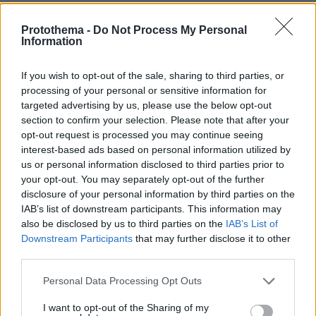
Protothema -
Do Not Process My Personal
Games
Information
If you wish to opt-out of the sale, sharing to third parties, or
processing of your personal or sensitive information for
targeted advertising by us, please use the below opt-out
section to confirm your selection. Please note that after your
opt-out request is processed you may continue seeing
interest-based ads based on personal information utilized by
Northern Heights
Candy Bub
Cut The Rope
us or personal information disclosed to third parties prior to
your opt-out. You may separately opt-out of the further
disclosure of your personal information by third parties on the
IAB’s list of downstream participants. This information may
ΔΕΙΤΕ ΟΛΑ ΤΑ GAMES
also be disclosed by us to third parties on the
IAB’s List of
Downstream Participants
that may further disclose it to other
third parties.
Best of Network
Please note that this website/app uses one or more Google
Personal Data Processing Opt Outs
services and may gather and store information including but
not limited to your visit or usage behaviour. You may click to
I want to opt-out of the Sharing of my