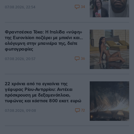
34
07.08.2026, 22:54
Φραντσέσκα Τόκα: Η Ιταλίδα «νύφη»
της Eurovision ποζάρει με μπικίνι και...
ολόγυμνη στην μπανιέρα της, δείτε
φωτογραφίες
36
07.08.2026, 20:57
22 χρόνια από τα εγκαίνια της
γέφυρας Ρίου-Αντιρρίου: Αντέχει
πρόσκρουση με δεξαμενόπλοιο,
τυφώνες και κόστισε 800 εκατ. ευρώ
72
07.08.2026, 09:08