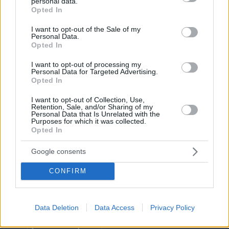
personal data.
grant or deny consent to Google and its third-party tags to
Opted In
use your data for below specified purposes in below Google
consent section.
I want to opt-out of the Sale of my
Personal Data.
Opted In
I want to opt-out of processing my
Personal Data for Targeted Advertising.
Opted In
I want to opt-out of Collection, Use,
Retention, Sale, and/or Sharing of my
Personal Data that Is Unrelated with the
Purposes for which it was collected.
Opted In
Google consents
CONFIRM
07.08.2026, 18:31
Data Deletion
Data Access
Privacy Policy
Καρκίνος παχέος εντέρου: Το απλό τεστ που
συνδέθηκε με 50% λιγότερους θανάτους – Το