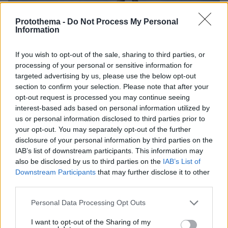
Protothema -
Do Not Process My Personal
Information
If you wish to opt-out of the sale, sharing to third parties, or
processing of your personal or sensitive information for
targeted advertising by us, please use the below opt-out
section to confirm your selection. Please note that after your
opt-out request is processed you may continue seeing
interest-based ads based on personal information utilized by
us or personal information disclosed to third parties prior to
your opt-out. You may separately opt-out of the further
disclosure of your personal information by third parties on the
IAB’s list of downstream participants. This information may
also be disclosed by us to third parties on the
IAB’s List of
Downstream Participants
that may further disclose it to other
third parties.
29.07.2020, 20:34
Οι τρεις παγίδες υπερφορολόγησης για τους
Please note that this website/app uses one or more Google
Personal Data Processing Opt Outs
συνταξιούχους
services and may gather and store information including but
not limited to your visit or usage behaviour. You may click to
I want to opt-out of the Sharing of my
Κίνδυνος από τα τεκμήρια διαβίωσης, τα αναδρομικά