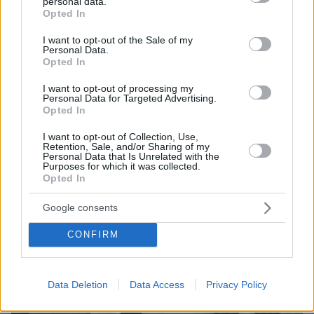
personal data.
grant or deny consent to Google and its third-party tags to
προηγούμενων ετών που πρέπει να δηλωθούν με
Opted In
use your data for below specified purposes in below Google
τροποποιητικές δηλώσεις και τα εισοδήματα από
consent section.
I want to opt-out of the Sale of my
παράλληλη απασχόληση
Personal Data.
Opted In
I want to opt-out of processing my
Personal Data for Targeted Advertising.
Opted In
I want to opt-out of Collection, Use,
Retention, Sale, and/or Sharing of my
Personal Data that Is Unrelated with the
Purposes for which it was collected.
Opted In
Google consents
CONFIRM
Data Deletion
Data Access
Privacy Policy