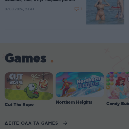
διακοπές τους στην Τουρκία, βίντεο
1
07.08.2026, 23:43
Games
Northern Heights
Candy Bub
Cut The Rope
ΔΕΙΤΕ ΟΛΑ ΤΑ GAMES