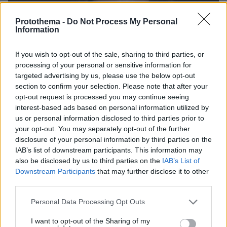
Protothema -
Do Not Process My Personal
Information
If you wish to opt-out of the sale, sharing to third parties, or
processing of your personal or sensitive information for
targeted advertising by us, please use the below opt-out
section to confirm your selection. Please note that after your
opt-out request is processed you may continue seeing
interest-based ads based on personal information utilized by
us or personal information disclosed to third parties prior to
your opt-out. You may separately opt-out of the further
disclosure of your personal information by third parties on the
IAB’s list of downstream participants. This information may
07.08.2026, 22:23
also be disclosed by us to third parties on the
IAB’s List of
Η Λίλα Μπακλέση έφερε στον κόσμο το πρώτο
Downstream Participants
that may further disclose it to other
της παιδί, δείτε την ανάρτηση του συντρόφου της
third parties.
περί... λαού και εξουσίας
Please note that this website/app uses one or more Google
Personal Data Processing Opt Outs
services and may gather and store information including but
not limited to your visit or usage behaviour. You may click to
I want to opt-out of the Sharing of my
Βάλθηκε να τρελάνει κόσμο ο Καντέρ: