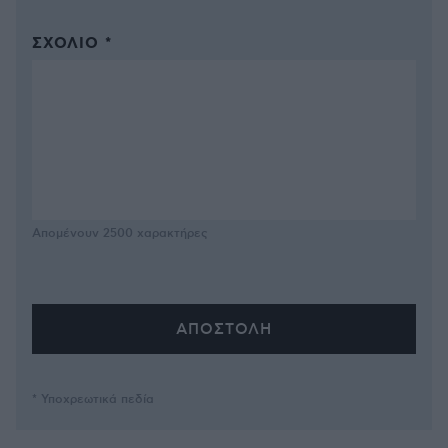
ΣΧΌΛΙΟ *
Απομένουν
2500
χαρακτήρες
* Υποχρεωτικά πεδία