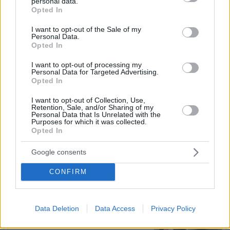
personal data.
grant or deny consent to Google and its third-party tags to
Ο Τούρκος πρώην σέντερ του NBA
Opted In
δηλώνει ότι πληροί τα κριτήρια...
use your data for below specified purposes in below Google
συμπερίληψης και δηλώνει υποψήφιος
consent section.
I want to opt-out of the Sale of my
να παίξει στο WNBA
Personal Data.
Opted In
12
07.08.2026, 23:30
I want to opt-out of processing my
Personal Data for Targeted Advertising.
Opted In
Άλλος για data center; Επενδύσεις
€50 δισ. την ερχόμενη δεκαετία
I want to opt-out of Collection, Use,
Retention, Sale, and/or Sharing of my
297
07.08.2026, 20:16
Personal Data that Is Unrelated with the
Purposes for which it was collected.
Opted In
Google consents
CONFIRM
Ο «Δράκος» του Λονδίνου: 40χρονος
με προβλήματα όρασης σκότωνε και
βίαζε γυναίκες, η αστυνομία τον είχε
συλλάβει και τον άφησε ελεύθερο
Data Deletion
Data Access
Privacy Policy
32
07.08.2026, 22:54