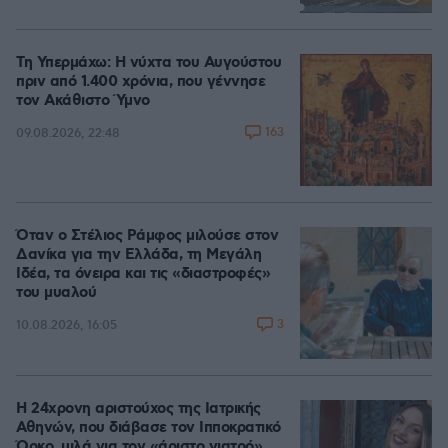
Loaded
:
100.00%
Τη Υπερμάχω: Η νύχτα του Αυγούστου
πριν από 1.400 χρόνια, που γέννησε
τον Ακάθιστο Ύμνο
163
09.08.2026, 22:48
Όταν ο Στέλιος Ράμφος μιλούσε στον
Δανίκα για την Ελλάδα, τη Μεγάλη
Ιδέα, τα όνειρα και τις «διαστροφές»
του μυαλού
3
10.08.2026, 16:05
Η 24χρονη αριστούχος της Ιατρικής
Αθηνών, που διάβασε τον Ιπποκρατικό
Όρκο, μιλά για τον «άριστο γιατρό»