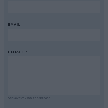
EMAIL
ΣΧΌΛΙΟ *
Απομένουν
2500
χαρακτήρες