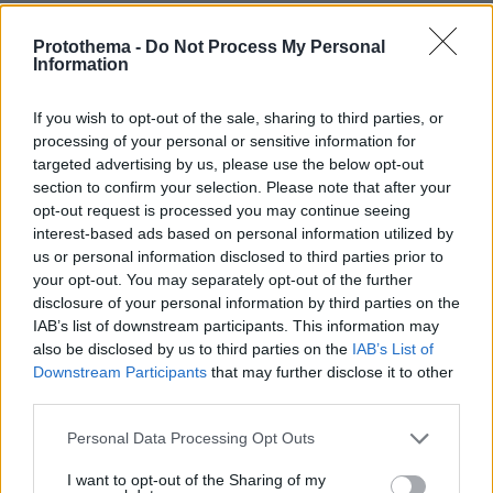
πριν 5 λεπτά
Στο «κόκκινο» το Χρηματιστήριο, αλλά κράτησε τις
Protothema -
Do Not Process My Personal
2.600 μονάδες
Information
πριν 5 λεπτά
Το γιοτ του Ζούκερμπεργκ άκουσε κλήση για βοήθεια
If you wish to opt-out of the sale, sharing to third parties, or
από άλλο σκάφος αλλά αδιαφόρησε
processing of your personal or sensitive information for
targeted advertising by us, please use the below opt-out
πριν 7 λεπτά
section to confirm your selection. Please note that after your
Στη φυλακή μετανάστης που βίασε 13χρονη στη
opt-out request is processed you may continue seeing
Βρετανία, την προσέγγισε στο Snapchat παριστάνοντας
interest-based ads based on personal information utilized by
τον 14χρονο
us or personal information disclosed to third parties prior to
πριν 8 λεπτά
your opt-out. You may separately opt-out of the further
Το παιχνίδι της υπομονής από ΗΠΑ και Ιράν: Στην
disclosure of your personal information by third parties on the
οικονομική ασφυξία ποντάρει ο Τραμπ, στην κόπωση του
IAB’s list of downstream participants. This information may
Αμερικανού προέδρου η Τεχεράνη
also be disclosed by us to third parties on the
IAB’s List of
Downstream Participants
that may further disclose it to other
πριν 9 λεπτά
third parties.
Σκύβετε πάνω από υπολογιστή όλη μέρα; 4 απλές
ασκήσεις που βελτιώνουν τη στάση του σώματος
Please note that this website/app uses one or more Google
Personal Data Processing Opt Outs
services and may gather and store information including but
πριν 9 λεπτά
Την Τετάρτη η κηδεία του Νίκου Καλογερόπουλου
not limited to your visit or usage behaviour. You may click to
I want to opt-out of the Sharing of my