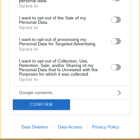
personal data.
grant or deny consent to Google and its third-party tags to
Opted In
πριν 10 λεπτά
use your data for below specified purposes in below Google
Μουρίνιο: Είχα συμφωνήσει να αναλάβω την Γιουνάιτεντ
consent section.
I want to opt-out of the Sale of my
μετά την αποχώρηση του Φέργκιουσον
Personal Data.
Opted In
πριν 13 λεπτά
Σουπιές: Το θαλασσινό της νηστείας σε 20 χορταστικές
I want to opt-out of processing my
συνταγές
Personal Data for Targeted Advertising.
Opted In
ΔΕΙΤΕ ΟΛΕΣ ΤΙΣ ΕΙΔΗΣΕΙΣ
I want to opt-out of Collection, Use,
Retention, Sale, and/or Sharing of my
Personal Data that Is Unrelated with the
Purposes for which it was collected.
Opted In
ΤΑ ΠΙΟ ΔΗΜΟΦΙΛΗ
Google consents
CONFIRM
Data Deletion
Data Access
Privacy Policy