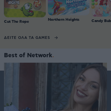
Northern Heights
Candy Bub
Cut The Rope
ΔΕΙΤΕ ΟΛΑ ΤΑ GAMES
Best of Network