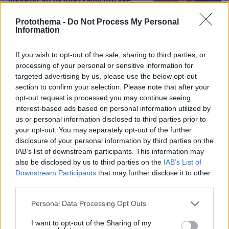
μπόρεσα να ανταπεξέλθω στο live,
κάποιες φορές το σώμα μας φωνάζει
όχι
Protothema -
Do Not Process My Personal
Information
21
07.08.2026, 10:55
If you wish to opt-out of the sale, sharing to third parties, or
processing of your personal or sensitive information for
Βόρεια Εύβοια: Οι 14 λίμνες που
targeted advertising by us, please use the below opt-out
γεννήθηκαν από εγκαταλελειμμένα
section to confirm your selection. Please note that after your
μεταλλεία δημιουργώντας ένα
opt-out request is processed you may continue seeing
μοναδικό οικοσύστημα, δείτε
αεροφωτογραφίες
interest-based ads based on personal information utilized by
us or personal information disclosed to third parties prior to
42
07.08.2026, 15:58
your opt-out. You may separately opt-out of the further
disclosure of your personal information by third parties on the
IAB’s list of downstream participants. This information may
Η Μαρίνα Βερνίκου έπιασε
also be disclosed by us to third parties on the
IAB’s List of
λαγοκέφαλο: Δεν υπάρχει κανένας
Downstream Participants
that may further disclose it to other
λόγος να φοβόμαστε ή να
third parties.
αποφεύγουμε τη θάλασσα, λέει
Please note that this website/app uses one or more Google
Personal Data Processing Opt Outs
31
07.08.2026, 18:13
services and may gather and store information including but
not limited to your visit or usage behaviour. You may click to
I want to opt-out of the Sharing of my