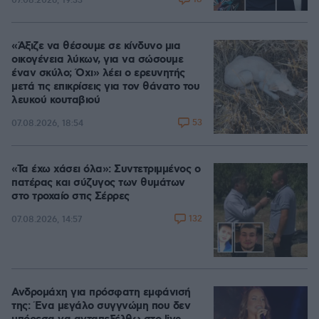
07.08.2026, 19:33
«Άξιζε να θέσουμε σε κίνδυνο μια
οικογένεια λύκων, για να σώσουμε
έναν σκύλο; Όχι» λέει ο ερευνητής
μετά τις επικρίσεις για τον θάνατο του
λευκού κουταβιού
53
07.08.2026, 18:54
«Τα έχω χάσει όλα»: Συντετριμμένος ο
πατέρας και σύζυγος των θυμάτων
στο τροχαίο στις Σέρρες
132
07.08.2026, 14:57
Ανδρομάχη για πρόσφατη εμφάνισή
της: Ένα μεγάλο συγγνώμη που δεν