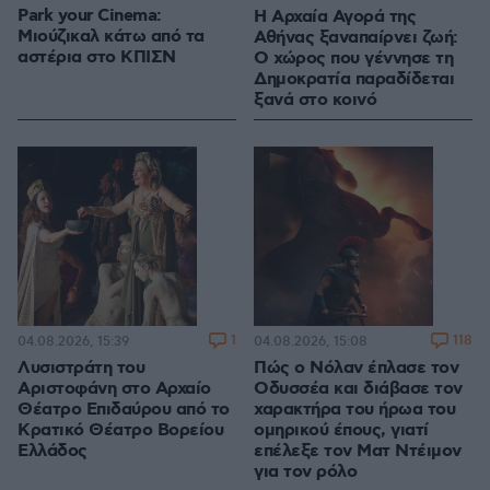
Park your Cinema:
Η Αρχαία Αγορά της
Μιούζικαλ κάτω από τα
Αθήνας ξαναπαίρνει ζωή:
αστέρια στο ΚΠΙΣΝ
Ο χώρος που γέννησε τη
Δημοκρατία παραδίδεται
ξανά στο κοινό
1
118
04.08.2026, 15:39
04.08.2026, 15:08
Λυσιστράτη του
Πώς ο Νόλαν έπλασε τον
Αριστοφάνη στο Αρχαίο
Οδυσσέα και διάβασε τον
Θέατρο Επιδαύρου από το
χαρακτήρα του ήρωα του
Κρατικό Θέατρο Βορείου
ομηρικού έπους, γιατί
Ελλάδος
επέλεξε τον Ματ Ντέιμον
για τον ρόλο