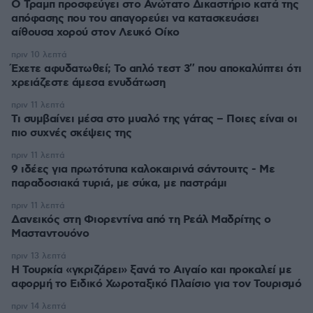
Ο Τραμπ προσφεύγει στο Ανώτατο Δικαστήριο κατά της
απόφασης που του απαγορεύει να κατασκευάσει
αίθουσα χορού στον Λευκό Οίκο
πριν 10 λεπτά
Έχετε αφυδατωθεί; Το απλό τεστ 3″ που αποκαλύπτει ότι
χρειάζεστε άμεσα ενυδάτωση
πριν 11 λεπτά
Τι συμβαίνει μέσα στο μυαλό της γάτας – Ποιες είναι οι
πιο συχνές σκέψεις της
πριν 11 λεπτά
9 ιδέες για πρωτότυπα καλοκαιρινά σάντουιτς - Με
παραδοσιακά τυριά, με σύκα, με παστράμι
πριν 11 λεπτά
Δανεικός στη Φιορεντίνα από τη Ρεάλ Μαδρίτης ο
Μασταντουόνο
πριν 13 λεπτά
Η Τουρκία «γκριζάρει» ξανά το Αιγαίο και προκαλεί με
αφορμή το Ειδικό Χωροταξικό Πλαίσιο για τον Τουρισμό
πριν 14 λεπτά