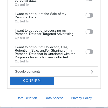
personal data.
grant or deny consent to Google and its third-party tags to
Opted In
use your data for below specified purposes in below Google
consent section.
I want to opt-out of the Sale of my
Personal Data.
Games
Opted In
I want to opt-out of processing my
Personal Data for Targeted Advertising.
Opted In
I want to opt-out of Collection, Use,
Retention, Sale, and/or Sharing of my
Personal Data that Is Unrelated with the
Purposes for which it was collected.
Northern Heights
Opted In
Candy Bub
Cut The Rope
Google consents
ΔΕΙΤΕ ΟΛΑ ΤΑ GAMES
CONFIRM
Best of Network
Data Deletion
Data Access
Privacy Policy