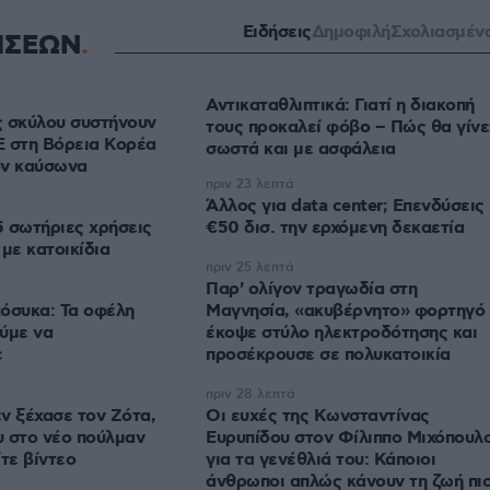
Ειδήσεις
Δημοφιλή
Σχολιασμέν
ΗΣΕΩΝ
Αντικαταθλιπτικά: Γιατί η διακοπή
ς σκύλου συστήνουν
τους προκαλεί φόβο – Πώς θα γίνε
Ε στη Βόρεια Κορέα
σωστά και με ασφάλεια
ον καύσωνα
πριν 23 λεπτά
Άλλος για data center; Επενδύσεις
5 σωτήριες χρήσεις
€50 δισ. την ερχόμενη δεκαετία
με κατοικίδια
πριν 25 λεπτά
Παρ' ολίγον τραγωδία στη
όσυκα: Τα οφέλη
Μαγνησία, «ακυβέρνητο» φορτηγό
ύμε να
έκοψε στύλο ηλεκτροδότησης και
ε
προσέκρουσε σε πολυκατοικία
πριν 28 λεπτά
ν ξέχασε τον Ζότα,
Οι ευχές της Κωνσταντίνας
 στο νέο πούλμαν
Ευρυπίδου στον Φίλιππο Μιχόπουλ
τε βίντεο
για τα γενέθλιά του: Κάποιοι
άνθρωποι απλώς κάνουν τη ζωή πι