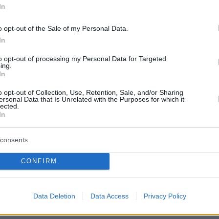
In
λοκληρώνεται με ένα ιδιαίτερο χρωματικό
ε αποχρώσεις
μπορντό και ροζ,
που σίγουρα δεν
o opt-out of the Sale of my Personal Data.
τήρητος, αλλά
πιθανόν να διχάζει
. Δεν είναι ένα
In
ου θα αρέσει σε όλους, όμως δείχνει πώς μπορεί ν
λώς ο χαρακτήρας ενός μοντέλου.
to opt-out of processing my Personal Data for Targeted
ing.
In
 αυτή η
F430
δεν είναι μόνο ένα γρήγορο
o opt-out of Collection, Use, Retention, Sale, and/or Sharing
 αλλά και ένα project που παίζει με την ιδέα
ersonal Data that Is Unrelated with the Purposes for which it
lected.
ότητας σε κάτι που κανονικά δεν την έχει.
In
consents
protothema.gr στο Google News
το
και μάθετε πρώτοι
εις
CONFIRM
Ειδήσεις
 τελευταίες
από την Ελλάδα και τον Κόσμο, τη
Protothema.gr
μβαίνουν, στο
Data Deletion
Data Access
Privacy Policy