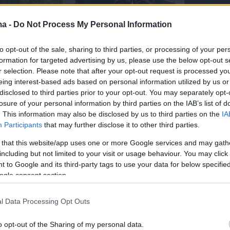
ma -
Do Not Process My Personal Information
to opt-out of the sale, sharing to third parties, or processing of your per
formation for targeted advertising by us, please use the below opt-out s
r selection. Please note that after your opt-out request is processed y
eing interest-based ads based on personal information utilized by us or
disclosed to third parties prior to your opt-out. You may separately opt-
losure of your personal information by third parties on the IAB’s list of
. This information may also be disclosed by us to third parties on the
IA
Participants
that may further disclose it to other third parties.
 that this website/app uses one or more Google services and may gath
including but not limited to your visit or usage behaviour. You may click 
κάνει πραγματικά ξεχωριστό είναι η…
πρακτική
 to Google and its third-party tags to use your data for below specifi
 Στην οροφή υπάρχει σχάρα με
μπαγκαζιέρα
, ενώ
ogle consent section.
τηθεί επιπλέον βάσεις για μεταφορά εξοπλισμού,
ας μικρής γουρούνας. Είναι κάτι που δύσκολα
l Data Processing Opt Outs
ίς με ένα supercar.
o opt-out of the Sharing of my personal data.