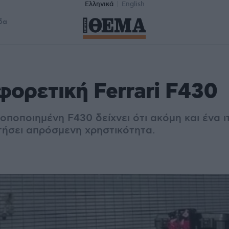
Ελληνικά
English
δα
φορετική Ferrari F430
ροποποιημένη F430 δείχνει ότι ακόμη και ένα ι
τήσει απρόσμενη χρηστικότητα.