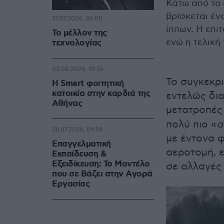
Κάτω από το 
βρίσκεται έν
27.07.2026, 06:00
ίππων. Η επι
Το μέλλον της
ενώ η τελική
τεχνολογίας
03.08.2026, 10:56
Το συγκεκρι
Η Smart φοιτητική
κατοικία στην καρδιά της
εντελώς δια
Αθήνας
μετατροπές
πολύ πιο «
α
26.07.2026, 09:54
με έντονα φ
Επαγγελματική
αεροτομή, 
Εκπαίδευση &
Εξειδίκευση: Το Mοντέλο
σε αλλαγές
που σε Bάζει στην Aγορά
Eργασίας