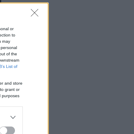
sonal or
ection to
ou may
 personal
out of the
 downstream
B’s List of
er and store
to grant or
ed purposes