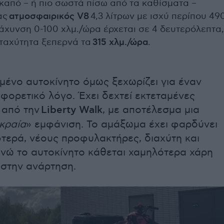
καπό – ή πιο σωστά πίσω από τα καθίσματα –
ας
ατμοσφαιρικός V8
4,3 λίτρων με ισχύ περίπου 49
τάχυνση 0-100 χλμ./ώρα έρχεται σε 4 δευτερόλεπτα,
 ταχύτητα ξεπερνά τα
315 χλμ./ώρα
.
μένο αυτοκίνητο όμως ξεχωρίζει για έναν
φορετικό λόγο. Έχει δεχτεί εκτεταμένες
 από την
Liberty Walk
, με αποτέλεσμα μια
κραία
» εμφάνιση. Το αμάξωμα έχει φαρδύνει
τερά, νέους προφυλακτήρες, διαχύτη και
ενώ το αυτοκίνητο κάθεται χαμηλότερα χάρη
 στην ανάρτηση.