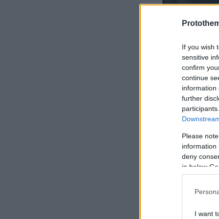
Protothe
If you wish 
sensitive in
confirm you
continue se
information 
further disc
participants
Downstream 
Please note
information 
Αυτό που το 
deny consent
πλευρά του
.
in below Go
έχουν τοποθε
ακόμα και μι
Persona
συνδέει κανε
I want t