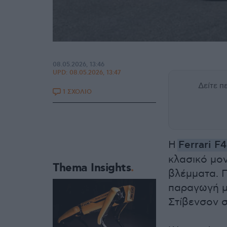
08.05.2026, 13:46
UPD:
08.05.2026, 13:47
Δείτε 
1 ΣΧΟΛΙΟ
Η
Ferrari F
κλασικό μο
Thema Insights
βλέμματα. Π
παραγωγή μ
Στίβενσον 