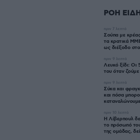
ΡΟΗ ΕΙΔ
πριν 7 λεπτά
Σούπα με κρέα
τα κρατικά ΜΜ
ως διέξοδο στ
πριν 9 λεπτά
Λευκό ξίδι: Οι 
του όταν ζούμε 
πριν 9 λεπτά
Σύκα και φραγκ
και πόσα μπορο
καταναλώνουμ
πριν 10 λεπτά
Η Λίβερπουλ δε
το πρόσωπό του
της ομάδας, δεί