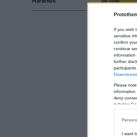
Marathon
Protothe
If you wish 
sensitive in
confirm you
continue se
information 
further disc
participants
Downstream 
Please note
information 
deny consent
Το όφελος τη
in below Go
μοντέλων της 
υβριδικά ή α
Persona
διαφορετικές
I want t