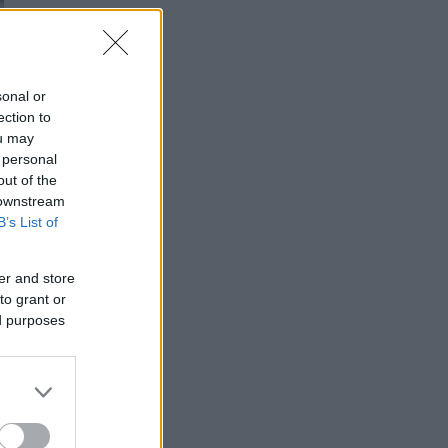
sonal or
ection to
ou may
 personal
out of the
 downstream
B’s List of
er and store
to grant or
ed purposes