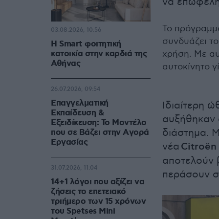
να επωφελη
Το πρόγραμμ
03.08.2026, 10:56
συνδυάζει το
Η Smart φοιτητική
κατοικία στην καρδιά της
χρήση. Με αυ
Αθήνας
αυτοκίνητο γί
26.07.2026, 09:54
Επαγγελματική
Ιδιαίτερη ώ
Εκπαίδευση &
αυξήθηκαν σ
Εξειδίκευση: Το Mοντέλο
διάστημα. 
που σε Bάζει στην Aγορά
Eργασίας
νέα
Citroën
αποτελούν 
31.07.2026, 11:04
περάσουν σ
14+1 λόγοι που αξίζει να
ζήσεις το επετειακό
τριήμερο των 15 χρόνων
του Spetses Mini