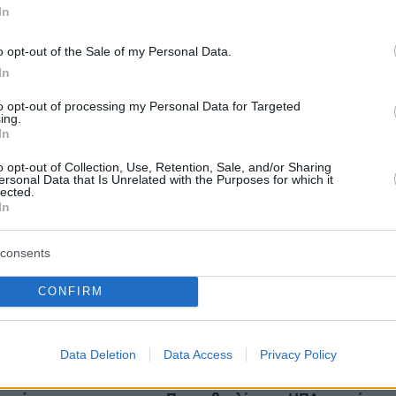
In
η
Citroën
συνεχίζει να προσφέρει
5 χρόνια
ή εγγύηση
και οδική βοήθεια σε όλα τα επιβατικά
o opt-out of the Sale of my Personal Data.
 ενισχύοντας το αίσθημα ασφάλειας για τους
In
to opt-out of processing my Personal Data for Targeted
ing.
In
o opt-out of Collection, Use, Retention, Sale, and/or Sharing
protothema.gr στο Google News
το
και μάθετε πρώτοι
ersonal Data that Is Unrelated with the Purposes for which it
εις
lected.
In
Ειδήσεις
 τελευταίες
από την Ελλάδα και τον Κόσμο, τη
Protothema.gr
μβαίνουν, στο
consents
CONFIRM
Ειδήσεις
Δημοφιλή
Σχολιασμέν
ΗΣΕΩΝ
Data Deletion
Data Access
Privacy Policy
06.08.2026, 04:22