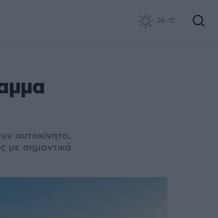
26
°C
ραμμα
υν αυτοκίνητο,
ς με σημαντικά