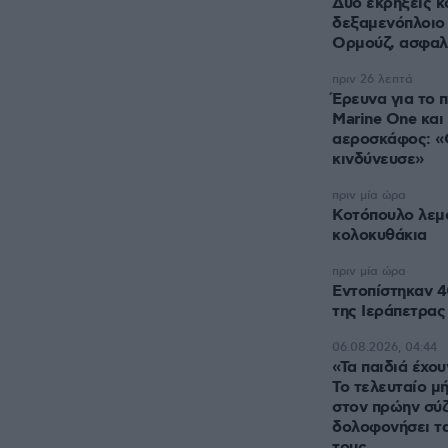
Δύο εκρήξεις κ
δεξαμενόπλοιο 
Ορμούζ, ασφαλ
πριν 26 λεπτά
Έρευνα για το π
Marine One και
αεροσκάφος: «
κινδύνευσε»
πριν μία ώρα
Κοτόπουλο λεμ
κολοκυθάκια
πριν μία ώρα
Εντοπίστηκαν 4
της Ιεράπετρας
06.08.2026, 04:44
«Τα παιδιά έχου
Το τελευταίο μ
στον πρώην σύζ
δολοφονήσει τα
τους