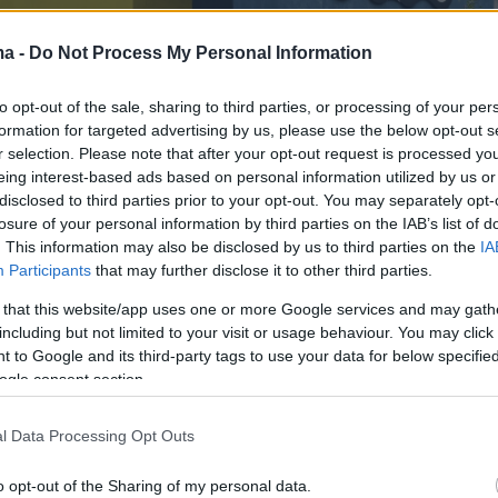
ma -
Do Not Process My Personal Information
to opt-out of the sale, sharing to third parties, or processing of your per
formation for targeted advertising by us, please use the below opt-out s
r selection. Please note that after your opt-out request is processed y
eing interest-based ads based on personal information utilized by us or
disclosed to third parties prior to your opt-out. You may separately opt-
losure of your personal information by third parties on the IAB’s list of
. This information may also be disclosed by us to third parties on the
IA
Participants
that may further disclose it to other third parties.
 that this website/app uses one or more Google services and may gath
including but not limited to your visit or usage behaviour. You may click 
 to Google and its third-party tags to use your data for below specifi
ς απόσυρσης ισχύει για όλη τη γκάμα επιβατικών
ogle consent section.
εταιρείας, είτε πρόκειται για
βενζινοκίνητα,
μιγώς ηλεκτρικά αυτοκίνητα
, καλύπτοντας
l Data Processing Opt Outs
 ανάγκες μετακίνησης.
o opt-out of the Sharing of my personal data.