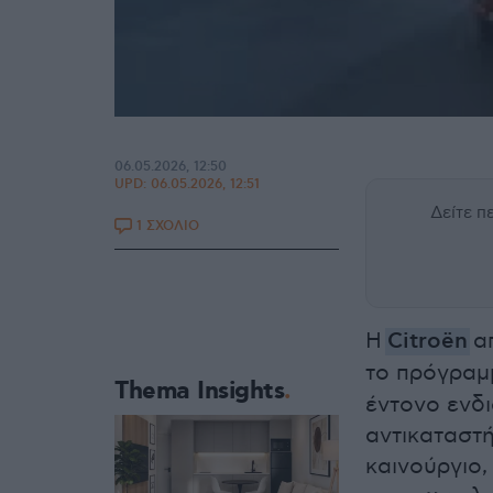
06.05.2026, 12:50
UPD:
06.05.2026, 12:51
Δείτε 
1 ΣΧΟΛΙΟ
Η
Citroën
α
το πρόγραμ
Thema Insights
έντονο ενδι
αντικαταστή
καινούργιο,