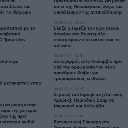
οντά σε
Πρωτοβουλία των ΗΠΑ για μέτρα
στα Στενά του
κατά της Νικαράγουας λόγω του
ές το πλήρωμα
αποκλεισμού της αντιπολίτευσης
06.08.2026, 03:50
εριστατικό με το
Έληξε η έκρηξη του ηφαιστείου
 επιβατικό
Φουέγο στη Γουατεμάλα,
Ο Τραμπ δεν
επιστρέφουν στα σπίτια τους οι
κάτοικοι
06.08.2026, 03:15
ονάτο με
Συναγερμός στην Κολομβία πριν
από την ορκωμοσία του νέου
προέδρου: Φόβοι για
τρομοκρατικές επιθέσεις
0 μετανάστες νότια
06.08.2026, 02:45
Στροφή του Ισραήλ στη Λατινική
Αμερική: Περιοδεία Σάαρ σε
ν μια μικρή ίωση»:
Ισημερινό και Κολομβία
ήνυμα της μητέρας
υγό της πριν
06.08.2026, 02:14
 τέσσερα παιδιά
Εντυπωσιακή Σάκκαρη στο
Τορόντο: Νίκησε τη Σονμέζ και