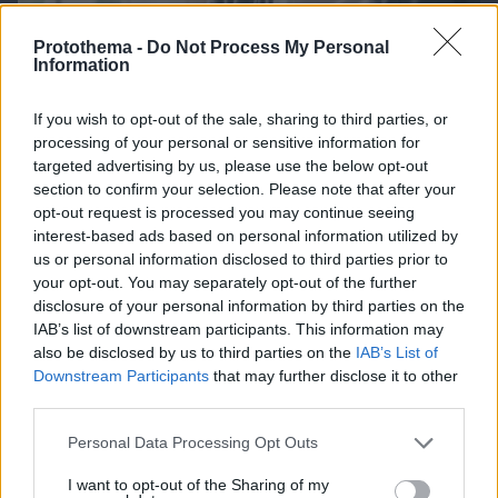
Protothema -
Do Not Process My Personal
Information
If you wish to opt-out of the sale, sharing to third parties, or
processing of your personal or sensitive information for
targeted advertising by us, please use the below opt-out
section to confirm your selection. Please note that after your
opt-out request is processed you may continue seeing
interest-based ads based on personal information utilized by
07.08.2026, 18:31
us or personal information disclosed to third parties prior to
Καρκίνος παχέος εντέρου: Το απλό τεστ που
your opt-out. You may separately opt-out of the further
συνδέθηκε με 50% λιγότερους θανάτους – Το
disclosure of your personal information by third parties on the
παράδειγμα της Ισπανίας
IAB’s list of downstream participants. This information may
also be disclosed by us to third parties on the
IAB’s List of
Downstream Participants
that may further disclose it to other
third parties.
Please note that this website/app uses one or more Google
Personal Data Processing Opt Outs
services and may gather and store information including but
not limited to your visit or usage behaviour. You may click to
I want to opt-out of the Sharing of my