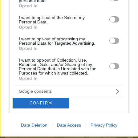
personal data.
grant or deny consent to Google and its third-party tags to
Opted In
use your data for below specified purposes in below Google
consent section.
I want to opt-out of the Sale of my
Personal Data.
Opted In
I want to opt-out of processing my
Personal Data for Targeted Advertising.
Opted In
I want to opt-out of Collection, Use,
Retention, Sale, and/or Sharing of my
Personal Data that Is Unrelated with the
Purposes for which it was collected.
Opted In
Google consents
07.08.2026, 19:39
CONFIRM
Κυριάκος Μητσοτάκης: Το πρώτο μου και το
αγαπημένο μου αυτοκίνητο
Data Deletion
Data Access
Privacy Policy