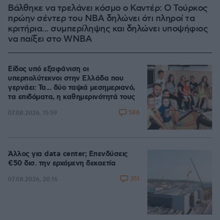
Βάλθηκε να τρελάνει κόσμο ο Καντέρ: Ο Τούρκος
πρώην σέντερ του NBA δηλώνει ότι πληροί τα
κριτήρια... συμπερίληψης και δηλώνει υποψήφιος
να παίξει στο WNBA
Είδος υπό εξαφάνιση οι
υπερπολύτεκνοι στην Ελλάδα που
γερνάει: Τα... δύο ταψιά μεσημεριανό,
τα επιδόματα, η καθημερινότητά τους
586
07.08.2026, 15:59
Άλλος για data center; Επενδύσεις
€50 δισ. την ερχόμενη δεκαετία
351
07.08.2026, 20:16