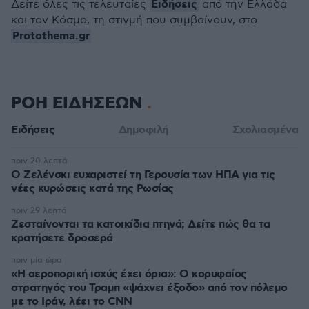
Ειδήσεις
Δείτε όλες τις τελευταίες
από την Ελλάδα
και τον Κόσμο, τη στιγμή που συμβαίνουν, στο
Protothema.gr
ΡΟΗ ΕΙΔΗΣΕΩΝ
Ειδήσεις
Δημοφιλή
Σχολιασμένα
πριν 20 λεπτά
Ο Ζελένσκι ευχαριστεί τη Γερουσία των ΗΠΑ για τις
νέες κυρώσεις κατά της Ρωσίας
πριν 29 λεπτά
Ζεσταίνονται τα κατοικίδια πτηνά; Δείτε πώς θα τα
κρατήσετε δροσερά
πριν μία ώρα
«Η αεροπορική ισχύς έχει όρια»: Ο κορυφαίος
στρατηγός του Τραμπ «ψάχνει έξοδο» από τον πόλεμο
με το Ιράν, λέει το CNN