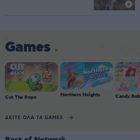
Games
Northern Heights
Candy Bub
Cut The Rope
ΔΕΙΤΕ ΟΛΑ ΤΑ GAMES