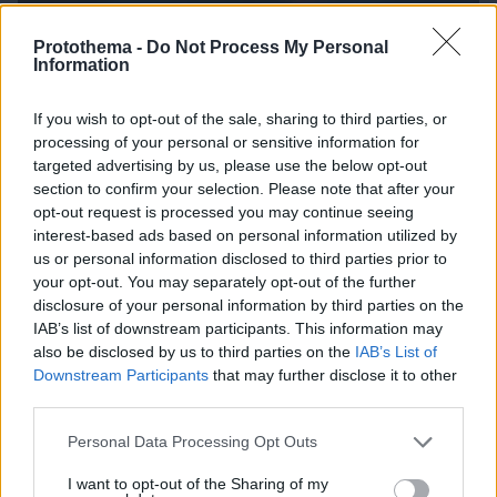
Protothema -
Do Not Process My Personal
Information
If you wish to opt-out of the sale, sharing to third parties, or
06.08.2026, 19:12
processing of your personal or sensitive information for
Ποιο αυτοκίνητο βενζίνης έκανε 1.980 χλμ με έναν
targeted advertising by us, please use the below opt-out
ανεφοδιασμό;
section to confirm your selection. Please note that after your
opt-out request is processed you may continue seeing
interest-based ads based on personal information utilized by
us or personal information disclosed to third parties prior to
your opt-out. You may separately opt-out of the further
disclosure of your personal information by third parties on the
IAB’s list of downstream participants. This information may
also be disclosed by us to third parties on the
IAB’s List of
Downstream Participants
that may further disclose it to other
third parties.
Please note that this website/app uses one or more Google
Personal Data Processing Opt Outs
services and may gather and store information including but
not limited to your visit or usage behaviour. You may click to
I want to opt-out of the Sharing of my