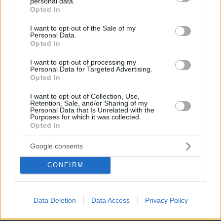
personal data.
grant or deny consent to Google and its third-party tags to
Opted In
use your data for below specified purposes in below Google
consent section.
I want to opt-out of the Sale of my
Personal Data.
Opted In
I want to opt-out of processing my
Personal Data for Targeted Advertising.
Opted In
I want to opt-out of Collection, Use,
06.08.2026, 17:31
Retention, Sale, and/or Sharing of my
Personal Data that Is Unrelated with the
Αφροδίτη στον Ζυγό από σήμερα: Τα τυχερά
Purposes for which it was collected.
ζώδια
Opted In
Google consents
11 επιβλητικά μοναστήρια σε νησιά της
Ελλάδας
CONFIRM
17.06.2026, 22:51
Data Deletion
Data Access
Privacy Policy