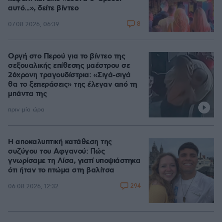
αυτό...», δείτε βίντεο
8
07.08.2026, 06:39
Οργή στο Περού για το βίντεο της
σεξουαλικής επίθεσης μαέστρου σε
26χρονη τραγουδίστρια: «Σιγά-σιγά
θα το ξεπεράσεις» της έλεγαν από τη
μπάντα της
πριν μία ώρα
Η αποκαλυπτική κατάθεση της
συζύγου του Αφγανού: Πώς
γνωρίσαμε τη Λίσα, γιατί υποψιάστηκα
ότι ήταν το πτώμα στη βαλίτσα
294
06.08.2026, 12:32