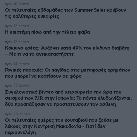
πριν 10 λεπτά
Οι τελευταίες εβδομάδες των Summer Sales κρύβουν
τις καλύτερες ευκαιρίες
πριν 12 λεπτά
Η επιστήμη πίσω από την τέλεια φάβα
πριν 12 λεπτά
Κόκκινο κρέας: Αυξάνει κατά 49% τον κίνδυνο διαβήτη
– Με τι να το αντικαταστήσετε
πριν 14 λεπτά
Γονικές παροχές: Οι παγίδες στις μεταφορές χρημάτων
που μπορεί να κοστίσουν σε φόρο
πριν 22 λεπτά
Συγκλονιστικό βίντεο από χειρουργείο την ώρα του
σεισμού των 7,1R στην Ιαπωνία: Τα πάντα κλυδωνίζονται,
δύο προσπάθησαν να προστατεύσουν τον ασθενή
πριν 28 λεπτά
Οι τελευταίες ημέρες του κουταβιού που ζούσε με
λύκους στην Κεντρική Μακεδονία - Γιατί δεν
περισυνελέγη