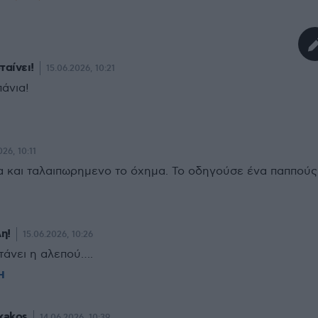
ταίνει!
15.06.2026, 10:21
πάνια!
026, 10:11
α και ταλαιπωρημενο το όχημα. Το οδηγούσε ένα παππούς
η!
15.06.2026, 10:26
τάνει η αλεπού….
Η
exakos
14.06.2026, 10:39