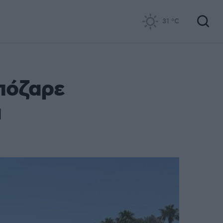
31
°C
πόζαρε
α