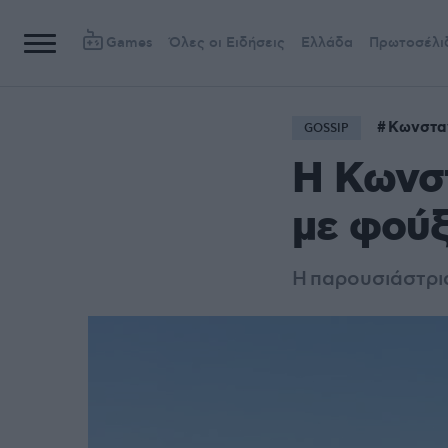
Games
Όλες οι Ειδήσεις
Ελλάδα
Πρωτοσέλι
Κωνστα
GOSSIP
Η Κωνσ
με φούξ
Η παρουσιάστρι