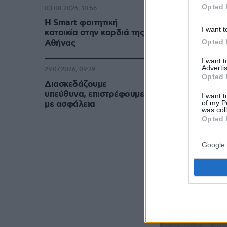
Opted 
03.08.2026, 10:56
Η Smart φοιτητική
I want t
κατοικία στην καρδιά της
Opted 
Αθήνας
I want 
Advertis
29.07.2026, 09:39
Opted 
Διασκεδάζουμε
υπεύθυνα, επιστρέφουμε
I want t
of my P
με ασφάλεια
was col
Opted 
Google 