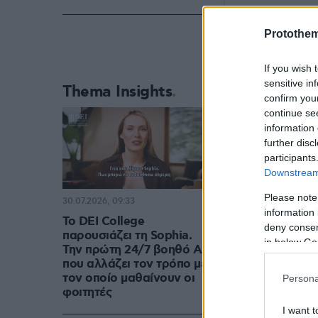
Protothe
If you wish 
sensitive in
Thema Insights
confirm you
continue se
information 
further disc
participants
Downstream 
Please note
30.07.2026, 09:33
information 
Το DEI College
deny consent
παρουσιάζει τη Sophia.
in below Go
Την πρώτη 24/7 βοηθό AI
που αλλάζει τον τρόπο με
τον οποίο μαθαίνουν οι
Persona
φοιτητές
I want t