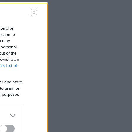
sonal or
ection to
ou may
 personal
out of the
 downstream
B’s List of
er and store
to grant or
ed purposes