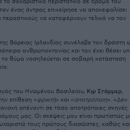
τά το σοκαριστικό περιστατικό σε δρόμο του
όταν ένας άντρας επιχείρησε να αποκεφαλίσει
ι περαστικούς να καταφέρνουν τελικά να τον
της Βόρειας Ιρλανδίας συνέλαβε τον δράστη 
πόπειρα ανθρωποκτονίας και τον έχει θέσει υ
 το θύμα νοσηλεύεται σε σοβαρή κατάσταση
ίο.
γός του Ηνωμένου Βασιλείου,
Κιρ Στάρμερ
,
την επίθεση «
φρικτή
» και «
αποτρόπαιη
». «Δεν
 ανοχή απέναντι σε τόσο αποτρόπαιες σκηνές
ρόμους μας. Οι σκέψεις μου είναι πρωτίστως μ
ευχαριστώ τους πρώτους διασώστες, καθώς κα