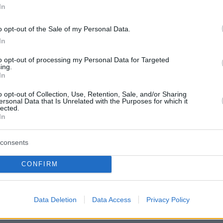
In
o opt-out of the Sale of my Personal Data.
In
to opt-out of processing my Personal Data for Targeted
ing.
In
o opt-out of Collection, Use, Retention, Sale, and/or Sharing
ersonal Data that Is Unrelated with the Purposes for which it
lected.
In
consents
CONFIRM
εο
διακρίνονται πολίτες που προσπαθούν να
την επίθεση, με έναν από αυτούς να
Data Deletion
Data Access
Privacy Policy
 ακόμη και μπαστούνι για να απομακρύνει τον