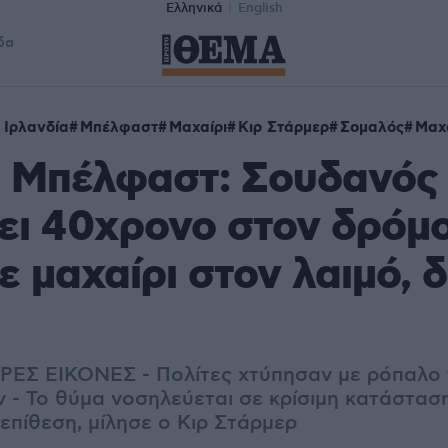
Ελληνικά
English
δα
 Ιρλανδία
Μπέλφαστ
Μαχαίρι
Κιρ Στάρμερ
Σομαλός
Μαχ
 Μπέλφαστ: Σουδανός 
ι 40χρονο στον δρόμο
ε μαχαίρι στον λαιμό, δ
ΡΕΣ ΕΙΚΟΝΕΣ - Πολίτες χτύπησαν με ρόπαλο 
 - Το θύμα νοσηλεύεται σε κρίσιμη κατάσταση
επίθεση, μίλησε ο Κιρ Στάρμερ