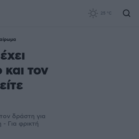
25
°C
αίρωμα
έχει
 και τον
είτε
τον δράστη για
 - Για φρικτή