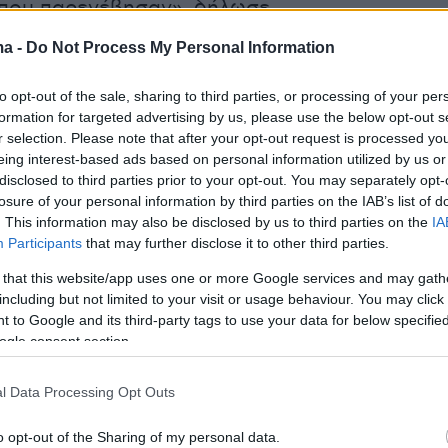
 που παρενέβησαν», δήλωσε.
ma -
Do Not Process My Personal Information
μειώθηκε περίπου στις 10:30 το βράδυ της
 από συγκρότημα διαμερισμάτων στο βόρειο
to opt-out of the sale, sharing to third parties, or processing of your per
formation for targeted advertising by us, please use the below opt-out s
r selection. Please note that after your opt-out request is processed y
eing interest-based ads based on personal information utilized by us or
ΚΛΗΡΕΣ ΕΙΚΟΝΕΣ που κυκλοφόρησε στα μέσα
disclosed to third parties prior to your opt-out. You may separately opt-
losure of your personal information by third parties on the IAB’s list of
ικτύωσης δείχνει έναν άνδρα να βρίσκεται πά
. This information may also be disclosed by us to third parties on the
IA
ρα που έχει πέσει στο έδαφος και να τον χτυ
Participants
that may further disclose it to other third parties.
α στο κεφάλι και στον λαιμό.
 that this website/app uses one or more Google services and may gath
including but not limited to your visit or usage behaviour. You may click 
 to Google and its third-party tags to use your data for below specifi
ogle consent section.
l Data Processing Opt Outs
o opt-out of the Sharing of my personal data.