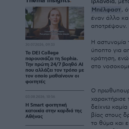
Thema Insights
Ιρλανδία
, με
Μπέλφαστ
, 
έναν άλλο κα
αποτρέψουν.
Η αστυνομία 
30.07.2026, 09:33
ύποπτο για α
Το DEI College
κράτηση, ενώ
παρουσιάζει τη Sophia.
Την πρώτη 24/7 βοηθό AI
στο νοσοκομε
που αλλάζει τον τρόπο με
τον οποίο μαθαίνουν οι
φοιτητές
Ο πρωθυπουρ
03.08.2026, 10:56
χαρακτήρισε 
Η Smart φοιτητική
δείχνω καμία
κατοικία στην καρδιά της
βίας στους δ
Αθήνας
το θύμα και 