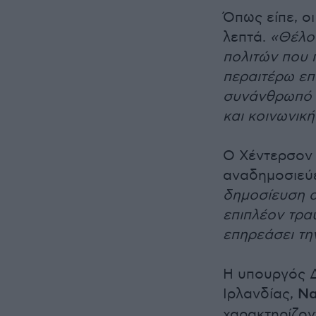
Όπως είπε, ο
λεπτά.
«Θέλο
πολιτών που
περαιτέρω επ
συνάνθρωπό τ
και κοινωνικ
Ο Χέντερσον 
αναδημοσιεύε
δημοσίευση α
επιπλέον τρα
επηρεάσει την
Η υπουργός Δ
Ιρλανδίας,
Να
χαρακτηρίζοντ