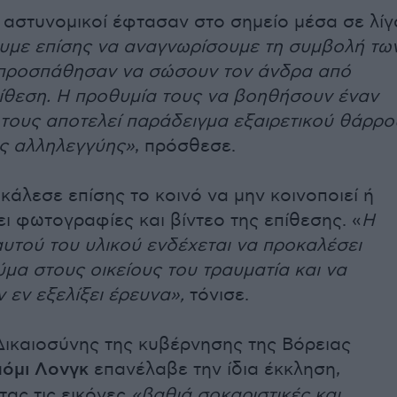
ι αστυνομικοί έφτασαν στο σημείο μέσα σε λίγ
υμε επίσης να αναγνωρίσουμε τη συμβολή τω
 προσπάθησαν να σώσουν τον άνδρα από
ίθεση. Η προθυμία τους να βοηθήσουν έναν
ους αποτελεί παράδειγμα εξαιρετικού θάρρο
ής αλληλεγγύης»
, πρόσθεσε.
κάλεσε επίσης το κοινό να μην κοινοποιεί ή
ι φωτογραφίες και βίντεο της επίθεσης. «
Η
υτού του υλικού ενδέχεται να προκαλέσει
ύμα στους οικείους του τραυματία και να
 εν εξελίξει έρευνα»,
τόνισε.
ικαιοσύνης της κυβέρνησης της Βόρειας
όμι Λονγκ
επανέλαβε την ίδια έκκληση,
ας τις εικόνες
«βαθιά σοκαριστικές και