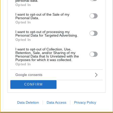
personal data.
grant or deny consent to Google and its third-party tags to
Opted In
use your data for below specified purposes in below Google
πριν 4 λεπτά
consent section.
I want to opt-out of the Sale of my
Με βίντεο πριν τον φημολογούμενο τραυματισμό του
Personal Data.
Μοτζτάμπα Χαμενεΐ προσπαθεί το Ιράν να πείσει ότι ο
Opted In
ανώτατος ηγέτης του είναι καλά
I want to opt-out of processing my
πριν 7 λεπτά
Personal Data for Targeted Advertising.
Ο Καρέτσας άνοιξε λογαριασμό με τη Ντόρτμουντ με
Opted In
απίστευτη γκολάρα κόντρα στην Άρσεναλ του Τζόλη,
δείτε βίντεο
I want to opt-out of Collection, Use,
Retention, Sale, and/or Sharing of my
Personal Data that Is Unrelated with the
πριν 12 λεπτά
Purposes for which it was collected.
Βελτιωμένη η εικόνα της φωτιάς στο Κορωπί,
Opted In
επιχειρούν ισχυρές επίγειες δυνάμεις και έξι εναέρια
πριν 16 λεπτά
Google consents
Κοτόπουλο piccata με σάλτσα λεμονιού και κάππαρης –
Απλό και πεντανόστιμο, έτοιμο σε 25′
CONFIRM
πριν 16 λεπτά
Ο Αλέξανδρος Κοψιάλης ανέβασε βίντεο από τη
ζυγαριά μετά την απώλεια 30 κιλών
Data Deletion
Data Access
Privacy Policy
πριν 22 λεπτά