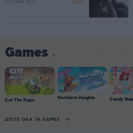
115
09.08.2026, 10:38
Games
Northern Heights
Candy Bub
Cut The Rope
ΔΕΙΤΕ ΟΛΑ ΤΑ GAMES