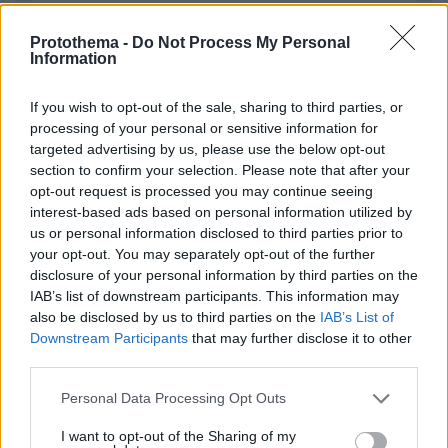
Protothema -
Do Not Process My Personal
Information
If you wish to opt-out of the sale, sharing to third parties, or
processing of your personal or sensitive information for
Απομένουν
2500
χαρακτήρες
targeted advertising by us, please use the below opt-out
section to confirm your selection. Please note that after your
opt-out request is processed you may continue seeing
interest-based ads based on personal information utilized by
us or personal information disclosed to third parties prior to
your opt-out. You may separately opt-out of the further
disclosure of your personal information by third parties on the
IAB’s list of downstream participants. This information may
* Υποχρεωτικά πεδία
also be disclosed by us to third parties on the
IAB’s List of
Downstream Participants
that may further disclose it to other
third parties.
Please note that this website/app uses one or more Google
ΡΟΗ ΕΙΔΗΣΕΩΝ
Personal Data Processing Opt Outs
services and may gather and store information including but
not limited to your visit or usage behaviour. You may click to
I want to opt-out of the Sharing of my
Ειδήσεις
Δημοφιλή
Σχολιασμένα